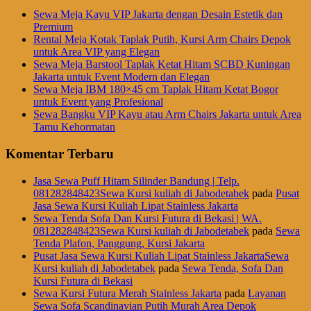
Sewa Meja Kayu VIP Jakarta dengan Desain Estetik dan
Premium
Rental Meja Kotak Taplak Putih, Kursi Arm Chairs Depok
untuk Area VIP yang Elegan
Sewa Meja Barstool Taplak Ketat Hitam SCBD Kuningan
Jakarta untuk Event Modern dan Elegan
Sewa Meja IBM 180×45 cm Taplak Hitam Ketat Bogor
untuk Event yang Profesional
Sewa Bangku VIP Kayu atau Arm Chairs Jakarta untuk Area
Tamu Kehormatan
Komentar Terbaru
Jasa Sewa Puff Hitam Silinder Bandung | Telp.
081282848423Sewa Kursi kuliah di Jabodetabek
pada
Pusat
Jasa Sewa Kursi Kuliah Lipat Stainless Jakarta
Sewa Tenda Sofa Dan Kursi Futura di Bekasi | WA.
081282848423Sewa Kursi kuliah di Jabodetabek
pada
Sewa
Tenda Plafon, Panggung, Kursi Jakarta
Pusat Jasa Sewa Kursi Kuliah Lipat Stainless JakartaSewa
Kursi kuliah di Jabodetabek
pada
Sewa Tenda, Sofa Dan
Kursi Futura di Bekasi
Sewa Kursi Futura Merah Stainless Jakarta
pada
Layanan
Sewa Sofa Scandinavian Putih Murah Area Depok