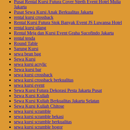
Pusat Rental Kursi Futura Cover Streth Event Hotel Mulia
Jakarta
Pusat Sewa Kursi Anak Berkualitas Jakarta
rental kursi crossback
Rental Kursi Futura Stok Banyak Event JS Luwansa Hotel
rental kursi silang
Rental Meja dan Kursi Event Graha Sucofindo Jakarta
rental tenda
Round Table
Sarung Kursi
sewa bean bag
Sewa Kursi
sewa kursi acrylic
Sewa kursi bar
sewa kursi crossback
sewa kursi crossback berkualitas
sewa kursi event
Sewa Kursi Futura Dekorasi Pesta Jakarta Pusat
Sewa Kursi Kuliah
Sewa Kursi Kuliah Berkualitas Jakarta Selatan
Sewa Kursi Kuliah Chitose
sewa kursi scramble
sewa kursi scramble bekasi
sewa kursi scramble berkualitas
sewa kursi scramble bogor