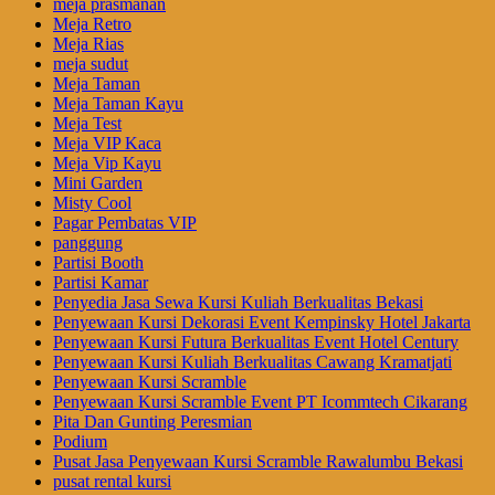
meja prasmanan
Meja Retro
Meja Rias
meja sudut
Meja Taman
Meja Taman Kayu
Meja Test
Meja VIP Kaca
Meja Vip Kayu
Mini Garden
Misty Cool
Pagar Pembatas VIP
panggung
Partisi Booth
Partisi Kamar
Penyedia Jasa Sewa Kursi Kuliah Berkualitas Bekasi
Penyewaan Kursi Dekorasi Event Kempinsky Hotel Jakarta
Penyewaan Kursi Futura Berkualitas Event Hotel Century
Penyewaan Kursi Kuliah Berkualitas Cawang Kramatjati
Penyewaan Kursi Scramble
Penyewaan Kursi Scramble Event PT Icommtech Cikarang
Pita Dan Gunting Peresmian
Podium
Pusat Jasa Penyewaan Kursi Scramble Rawalumbu Bekasi
pusat rental kursi