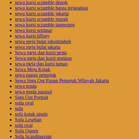
sewa kursi scramble depok
sewa kursi scramble harga terjangkau
sewa kursi scramble jakarta
sewa kursi scramble murah
sewa kursi scramble tangerang
sewa kursi seminar
sewa kursi tiffany
sewa meja bulat jabodetabek
sewa meja bulat jakarta
Sewa meja dan kursi pesta
Sewa meja dan kursi seminar
sewa meja dan kursi taman
Sewa Meja Kotak
sewa papan petunjuk
Sewa Sign Out Papan Petunjuk Wilayah Jakarta
sewa tenda
sewa tenda parasol
Sign Out Portrait
soda oval
sofa
sofa kotak single
Sofa Lesehan
sofa oval
Sofa Queen
Sofa Scandinavian