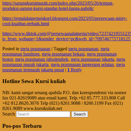
https://sarungkursimurah.com/index.php/2023/05/26/tempat-
produksi-sarung-kursi-standar-hotel-harga-pabrik/
https://rentalalatpestajaksel.blogspot.com/2023/05/persewaan-misty-
cool-kualitas-terbaik.html
https://www.tiktok.com/@persewaanalatpesta/video/723742195512
is_from_webapp=1&sender_device=pc&web_id=709746775718125
Posted in
meja prasmanan
|
Tagged
meja prasmanan
,
meja
prasmanan bandung
,
meja prasmanan bekasi
,
meja prasmanan
bogor
,
meja prasmanan jabodetabek
,
meja prasmanan jakarta
,
meja
prasmanan murah jakarta
,
meja prasmanan tangerang selatan
,
meja
prasmanan termurah jakarta pusat
|
1
Reply
Hotline Sewa Kursi kuliah
NB: kami sangat senang apabila P.O. dan korespondensi via nomor
fax 021-82619089 atau email kami. Telp.+62 85.777.333.808 Call
+62 812.8620.3076 Telp (021) 8261.9088 / 8260.1199 Fax (021)
8261.9089 www.kursikuliah.net
Search
Pos-pos Terbaru