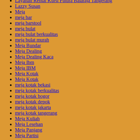
Layanan Rental Kursi Futura Balaraja Tangerang
Lazzy Susan
Meja
meja bar
meja barstool
meja bulat
meja bulat berkualitas
meja bulat murah
Meja Bundar
Meja Dealing
Meja Dealing Kaca
Meja Ibm
Meja IBM
Meja Kotak
Meja Kotak
meja kotak bekasi
meja kotak berkualitas
meja kotak bogor
meja kotak depok
meja kotak jakarta
meja kotak tangerang
Meja Kuliah
Meja Lesehan
Meja Panjang
Meja Partisi