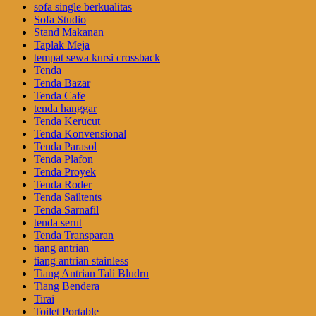
sofa single berkualitas
Sofa Studio
Stand Makanan
Taplak Meja
tempat sewa kursi crossback
Tenda
Tenda Bazar
Tenda Cafe
tenda hanggar
Tenda Kerucut
Tenda Konvensional
Tenda Parasol
Tenda Plafon
Tenda Proyek
Tenda Roder
Tenda Sailtents
Tenda Sarnafil
tenda serut
Tenda Transparan
tiang antrian
tiang antrian stainless
Tiang Antrian Tali Bludru
Tiang Bendera
Tirai
Toilet Portable