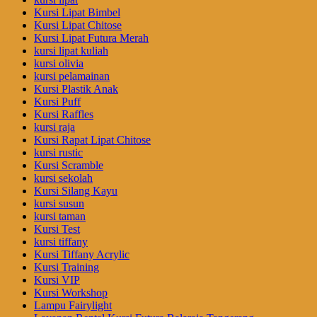
Kursi Lipat Bimbel
Kursi Lipat Chitose
Kursi Lipat Futura Merah
kursi lipat kuliah
kursi olivia
kursi pelamainan
Kursi Plastik Anak
Kursi Puff
Kursi Raffles
kursi raja
Kursi Rapat Lipat Chitose
kursi rustic
Kursi Scramble
kursi sekolah
Kursi Silang Kayu
kursi susun
kursi taman
Kursi Test
kursi tiffany
Kursi Tiffany Acrylic
Kursi Training
Kursi VIP
Kursi Workshop
Lampu Fairylight