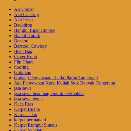
Air Cooler
Alat Catering
Alat Pesta
Backdrop
Bangku Lipat Chitose
Bantal Duduk
Barstool
Barstool Cowboy
Bean Bag
Cover Kursi
Flip Chart
flooring
Gubukan
Gudang Penyewaan Tenda Plafon Tangerang
Jasa Penyewaan Kursi Kuliah Stok Banyak Tangerang
jasa sewa
jasa sewa bean bag empuk berkualitas
jasa sewa tenda
Kaca Rias
Karpet Buana
Karpet Jalan
karpet permadani
Karpet Rumput Sintetis
Karpet Sajadah