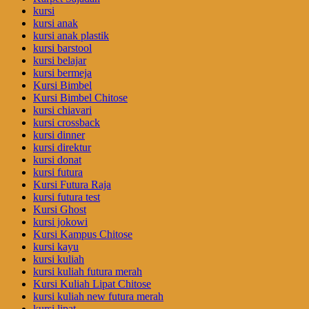
kursi
kursi anak
kursi anak plastik
kursi barstool
kursi belajar
kursi bermeja
Kursi Bimbel
Kursi Bimbel Chitose
kursi chiavari
kursi crossback
kursi dinner
kursi direktur
kursi donat
kursi futura
Kursi Futura Raja
kursi futura test
Kursi Ghost
kursi jokowi
Kursi Kampus Chitose
kursi kayu
kursi kuliah
kursi kuliah futura merah
Kursi Kuliah Lipat Chitose
kursi kuliah new futura merah
kursi lipat