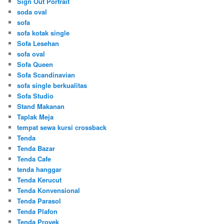
Sign Out Portrait
soda oval
sofa
sofa kotak single
Sofa Lesehan
sofa oval
Sofa Queen
Sofa Scandinavian
sofa single berkualitas
Sofa Studio
Stand Makanan
Taplak Meja
tempat sewa kursi crossback
Tenda
Tenda Bazar
Tenda Cafe
tenda hanggar
Tenda Kerucut
Tenda Konvensional
Tenda Parasol
Tenda Plafon
Tenda Proyek