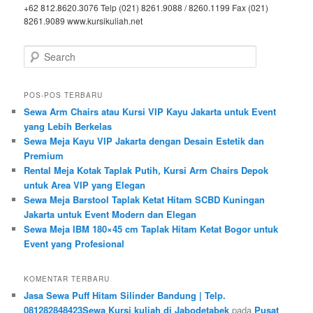
+62 812.8620.3076 Telp (021) 8261.9088 / 8260.1199 Fax (021)
8261.9089 www.kursikuliah.net
Search
POS-POS TERBARU
Sewa Arm Chairs atau Kursi VIP Kayu Jakarta untuk Event
yang Lebih Berkelas
Sewa Meja Kayu VIP Jakarta dengan Desain Estetik dan
Premium
Rental Meja Kotak Taplak Putih, Kursi Arm Chairs Depok
untuk Area VIP yang Elegan
Sewa Meja Barstool Taplak Ketat Hitam SCBD Kuningan
Jakarta untuk Event Modern dan Elegan
Sewa Meja IBM 180×45 cm Taplak Hitam Ketat Bogor untuk
Event yang Profesional
KOMENTAR TERBARU
Jasa Sewa Puff Hitam Silinder Bandung | Telp.
081282848423Sewa Kursi kuliah di Jabodetabek
pada
Pusat