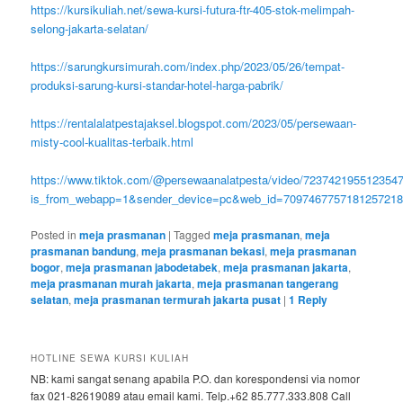
https://kursikuliah.net/sewa-kursi-futura-ftr-405-stok-melimpah-
selong-jakarta-selatan/
https://sarungkursimurah.com/index.php/2023/05/26/tempat-
produksi-sarung-kursi-standar-hotel-harga-pabrik/
https://rentalalatpestajaksel.blogspot.com/2023/05/persewaan-
misty-cool-kualitas-terbaik.html
https://www.tiktok.com/@persewaanalatpesta/video/723742195512354
is_from_webapp=1&sender_device=pc&web_id=709746775718125721
Posted in
meja prasmanan
|
Tagged
meja prasmanan
,
meja
prasmanan bandung
,
meja prasmanan bekasi
,
meja prasmanan
bogor
,
meja prasmanan jabodetabek
,
meja prasmanan jakarta
,
meja prasmanan murah jakarta
,
meja prasmanan tangerang
selatan
,
meja prasmanan termurah jakarta pusat
|
1
Reply
HOTLINE SEWA KURSI KULIAH
NB: kami sangat senang apabila P.O. dan korespondensi via nomor
fax 021-82619089 atau email kami. Telp.+62 85.777.333.808 Call