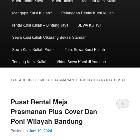
Kursi Taman Kayu
Kursi Tiffany
Manfaat Kursi Kuliah
Mengapa Kursi Kuliah?
Pelanggan Rental Kursi Kuliah
rental kursi kuliah – Bintang Jaya
SEWA KURSI
Sewa kursi kuliah Cikarang Bekasi Standar
Sewa Kursi Kuliah Promo
Telp. Sewa Kursi Kuliah
Tentang Kursi Kuliah
Video Sewa Kursi di Youtube
TAG ARCHIVES:
MEJA PRASMANAN TERMURAH JAKARTA PUSAT
Pusat Rental Meja
1
Prasmanan Plus Cover Dan
Poni Wilayah Bandung
Posted on
Juni 19, 2024