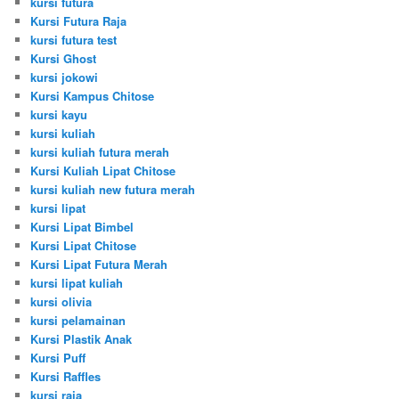
kursi futura
Kursi Futura Raja
kursi futura test
Kursi Ghost
kursi jokowi
Kursi Kampus Chitose
kursi kayu
kursi kuliah
kursi kuliah futura merah
Kursi Kuliah Lipat Chitose
kursi kuliah new futura merah
kursi lipat
Kursi Lipat Bimbel
Kursi Lipat Chitose
Kursi Lipat Futura Merah
kursi lipat kuliah
kursi olivia
kursi pelamainan
Kursi Plastik Anak
Kursi Puff
Kursi Raffles
kursi raja