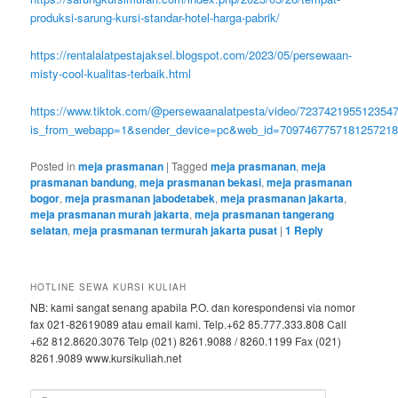
produksi-sarung-kursi-standar-hotel-harga-pabrik/
https://rentalalatpestajaksel.blogspot.com/2023/05/persewaan-
misty-cool-kualitas-terbaik.html
https://www.tiktok.com/@persewaanalatpesta/video/723742195512354
is_from_webapp=1&sender_device=pc&web_id=709746775718125721
Posted in
meja prasmanan
|
Tagged
meja prasmanan
,
meja
prasmanan bandung
,
meja prasmanan bekasi
,
meja prasmanan
bogor
,
meja prasmanan jabodetabek
,
meja prasmanan jakarta
,
meja prasmanan murah jakarta
,
meja prasmanan tangerang
selatan
,
meja prasmanan termurah jakarta pusat
|
1
Reply
HOTLINE SEWA KURSI KULIAH
NB: kami sangat senang apabila P.O. dan korespondensi via nomor
fax 021-82619089 atau email kami. Telp.+62 85.777.333.808 Call
+62 812.8620.3076 Telp (021) 8261.9088 / 8260.1199 Fax (021)
8261.9089 www.kursikuliah.net
Search