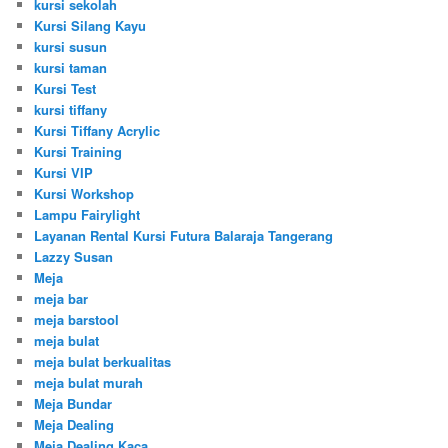
kursi sekolah
Kursi Silang Kayu
kursi susun
kursi taman
Kursi Test
kursi tiffany
Kursi Tiffany Acrylic
Kursi Training
Kursi VIP
Kursi Workshop
Lampu Fairylight
Layanan Rental Kursi Futura Balaraja Tangerang
Lazzy Susan
Meja
meja bar
meja barstool
meja bulat
meja bulat berkualitas
meja bulat murah
Meja Bundar
Meja Dealing
Meja Dealing Kaca