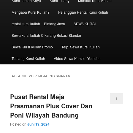
Kursi Taman Kayu
Kursi Tiffany
Manfaat Kursi Kuliah
Mengapa Kursi Kuliah?
Pelanggan Rental Kursi Kuliah
rental kursi kuliah – Bintang Jaya
SEWA KURSI
Sewa kursi kuliah Cikarang Bekasi Standar
Sewa Kursi Kuliah Promo
Telp. Sewa Kursi Kuliah
Tentang Kursi Kuliah
Video Sewa Kursi di Youtube
TAG ARCHIVES:
MEJA PRASMANAN
Pusat Rental Meja
1
Prasmanan Plus Cover Dan
Poni Wilayah Bandung
Posted on
Juni 19, 2024