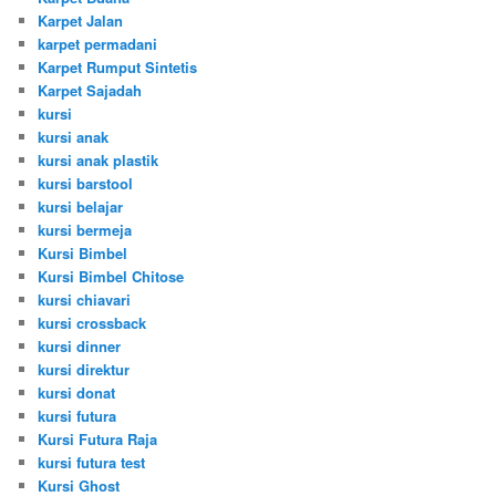
Karpet Jalan
karpet permadani
Karpet Rumput Sintetis
Karpet Sajadah
kursi
kursi anak
kursi anak plastik
kursi barstool
kursi belajar
kursi bermeja
Kursi Bimbel
Kursi Bimbel Chitose
kursi chiavari
kursi crossback
kursi dinner
kursi direktur
kursi donat
kursi futura
Kursi Futura Raja
kursi futura test
Kursi Ghost