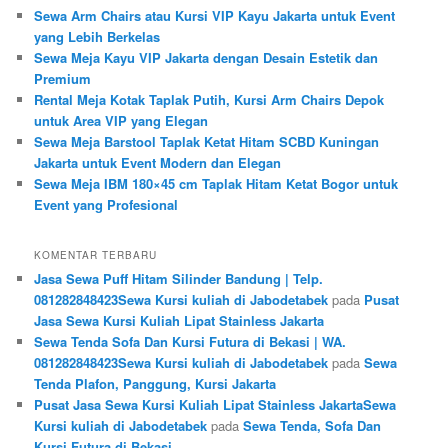
Sewa Arm Chairs atau Kursi VIP Kayu Jakarta untuk Event
yang Lebih Berkelas
Sewa Meja Kayu VIP Jakarta dengan Desain Estetik dan
Premium
Rental Meja Kotak Taplak Putih, Kursi Arm Chairs Depok
untuk Area VIP yang Elegan
Sewa Meja Barstool Taplak Ketat Hitam SCBD Kuningan
Jakarta untuk Event Modern dan Elegan
Sewa Meja IBM 180×45 cm Taplak Hitam Ketat Bogor untuk
Event yang Profesional
KOMENTAR TERBARU
Jasa Sewa Puff Hitam Silinder Bandung | Telp.
081282848423Sewa Kursi kuliah di Jabodetabek
pada
Pusat
Jasa Sewa Kursi Kuliah Lipat Stainless Jakarta
Sewa Tenda Sofa Dan Kursi Futura di Bekasi | WA.
081282848423Sewa Kursi kuliah di Jabodetabek
pada
Sewa
Tenda Plafon, Panggung, Kursi Jakarta
Pusat Jasa Sewa Kursi Kuliah Lipat Stainless JakartaSewa
Kursi kuliah di Jabodetabek
pada
Sewa Tenda, Sofa Dan
Kursi Futura di Bekasi