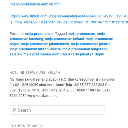
misty-cool-kualitas-terbaik.html
https://www.tiktok.com/@persewaanalatpesta/video/723742195512354
is_from_webapp=1&sender_device=pc&web_id=709746775718125721
Posted in
meja prasmanan
|
Tagged
meja prasmanan
,
meja
prasmanan bandung
,
meja prasmanan bekasi
,
meja prasmanan
bogor
,
meja prasmanan jabodetabek
,
meja prasmanan jakarta
,
meja prasmanan murah jakarta
,
meja prasmanan tangerang
selatan
,
meja prasmanan termurah jakarta pusat
|
1
Reply
HOTLINE SEWA KURSI KULIAH
NB: kami sangat senang apabila P.O. dan korespondensi via nomor
fax 021-82619089 atau email kami. Telp.+62 85.777.333.808 Call
+62 812.8620.3076 Telp (021) 8261.9088 / 8260.1199 Fax (021)
8261.9089 www.kursikuliah.net
Search
POS-POS TERBARU