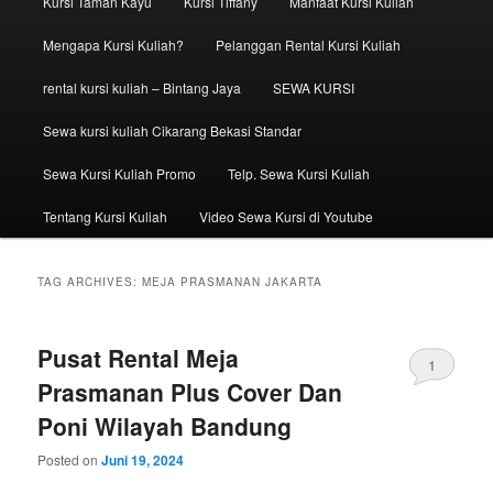
Kursi Taman Kayu
Kursi Tiffany
Manfaat Kursi Kuliah
Mengapa Kursi Kuliah?
Pelanggan Rental Kursi Kuliah
rental kursi kuliah – Bintang Jaya
SEWA KURSI
Sewa kursi kuliah Cikarang Bekasi Standar
Sewa Kursi Kuliah Promo
Telp. Sewa Kursi Kuliah
Tentang Kursi Kuliah
Video Sewa Kursi di Youtube
TAG ARCHIVES:
MEJA PRASMANAN JAKARTA
Pusat Rental Meja
1
Prasmanan Plus Cover Dan
Poni Wilayah Bandung
Posted on
Juni 19, 2024