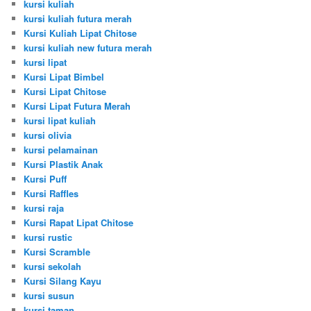
kursi kuliah
kursi kuliah futura merah
Kursi Kuliah Lipat Chitose
kursi kuliah new futura merah
kursi lipat
Kursi Lipat Bimbel
Kursi Lipat Chitose
Kursi Lipat Futura Merah
kursi lipat kuliah
kursi olivia
kursi pelamainan
Kursi Plastik Anak
Kursi Puff
Kursi Raffles
kursi raja
Kursi Rapat Lipat Chitose
kursi rustic
Kursi Scramble
kursi sekolah
Kursi Silang Kayu
kursi susun
kursi taman