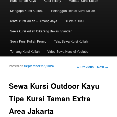
Kursi Taman Kayu
Kursi Tiffany
Manfaat Kursi Kuliah
Mengapa Kursi Kuliah?
Pelanggan Rental Kursi Kuliah
rental kursi kuliah – Bintang Jaya
SEWA KURSI
Sewa kursi kuliah Cikarang Bekasi Standar
Sewa Kursi Kuliah Promo
Telp. Sewa Kursi Kuliah
Tentang Kursi Kuliah
Video Sewa Kursi di Youtube
Posted on
September 27, 2024
Post navigation
←
Previous
Next
→
Sewa Kursi Outdoor Kayu
Tipe Kursi Taman Extra
Area Jakarta