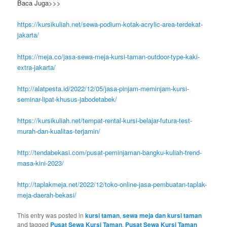
Baca Juga>>>
https://kursikuliah.net/sewa-podium-kotak-acrylic-area-terdekat-
jakarta/
https://meja.co/jasa-sewa-meja-kursi-taman-outdoor-type-kaki-
extra-jakarta/
http://alatpesta.id/2022/12/05/jasa-pinjam-meminjam-kursi-
seminar-lipat-khusus-jabodetabek/
https://kursikuliah.net/tempat-rental-kursi-belajar-futura-test-
murah-dan-kualitas-terjamin/
http://tendabekasi.com/pusat-peminjaman-bangku-kuliah-trend-
masa-kini-2023/
http://taplakmeja.net/2022/12/toko-online-jasa-pembuatan-taplak-
meja-daerah-bekasi/
This entry was posted in
kursi taman
,
sewa meja dan kursi taman
and tagged
Pusat Sewa Kursi Taman
,
Pusat Sewa Kursi Taman