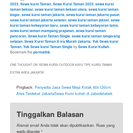
2023
,
Sewa kursi Taman
,
Sewa Kursi Taman 2023
,
sewa kursi
taman bekasi
,
sewa kursi taman bekasi utara
,
sewa kursi taman
bogor
,
sewa kursi taman jakarta
,
sewa kursi taman jakarta pusat
,
sewa kursi taman jakarta selatan
,
sewa kursi taman jaksel
,
sewa
kursi taman kebayoran baru
,
sewa kursi taman kebayoran lama
,
sewa kursi taman mampang prapatan
,
sewa kursi taman
pancoran
,
Sewa kursi Taman Single
,
sewa kursi taman tangerang
selatan
,
Sewa Kursi Taman X-tra Murah Jakarta
,
Yuk Sewa kursi
Taman
,
Yuk Sewa kursi Taman Single
by
Sewa Kursi Kuliah
.
Bookmark the
permalink
.
ONE THOUGHT ON “
SEWA KURSI OUTDOOR KAYU TIPE KURSI TAMAN
EXTRA AREA JAKARTA
”
Pingback:
Penyedia Jasa Sewa Meja Kotak 60x120cm
Area Terdekat JakartaSewa Kursi kuliah di Jabodetabek
Tinggalkan Balasan
Alamat email Anda tidak akan dipublikasikan.
Ruas yang
wajib ditandai
*