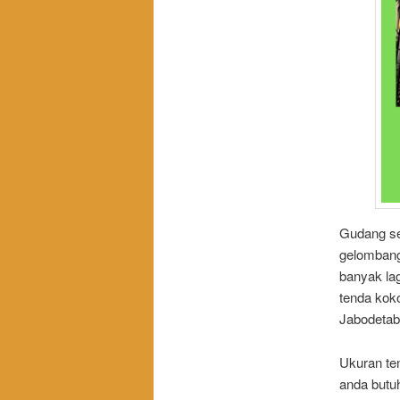
Gudang sew
gelombang,
banyak la
tenda kok
Jabodetab
Ukuran te
anda butu