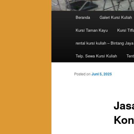
Main menu
Beranda
Galeri Kursi Kuliah
Skip to primary content
Skip to secondary content
Kursi Taman Kayu
Kursi Tiff
rental kursi kuliah – Bintang Jaya
Telp. Sewa Kursi Kuliah
Tent
Posted on
Juni 5, 2025
Jas
Kon