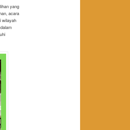
ihan yang
han, acara
i wilayah
a dalam
uhi