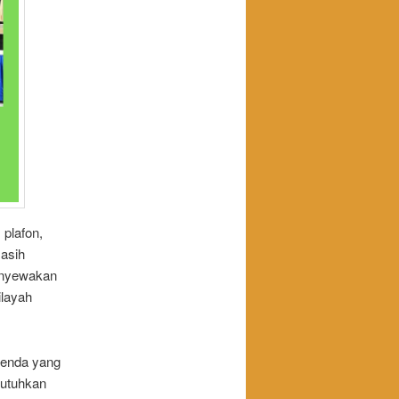
 plafon,
masih
menyewakan
ilayah
tenda yang
butuhkan