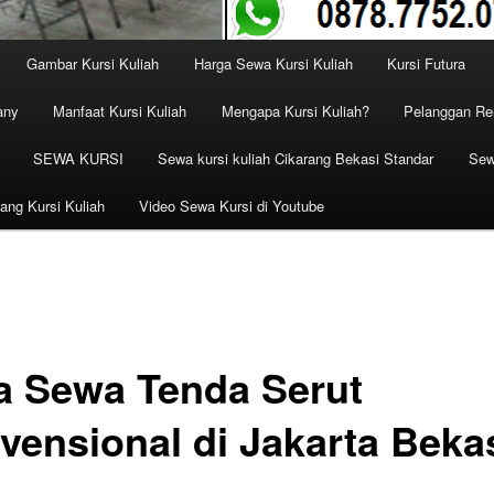
Gambar Kursi Kuliah
Harga Sewa Kursi Kuliah
Kursi Futura
any
Manfaat Kursi Kuliah
Mengapa Kursi Kuliah?
Pelanggan Ren
SEWA KURSI
Sewa kursi kuliah Cikarang Bekasi Standar
Sew
ang Kursi Kuliah
Video Sewa Kursi di Youtube
a Sewa Tenda Serut
vensional di Jakarta Beka