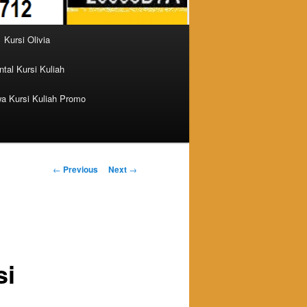
Kursi Olivia
tal Kursi Kuliah
a Kursi Kuliah Promo
Post navigation
←
Previous
Next
→
si