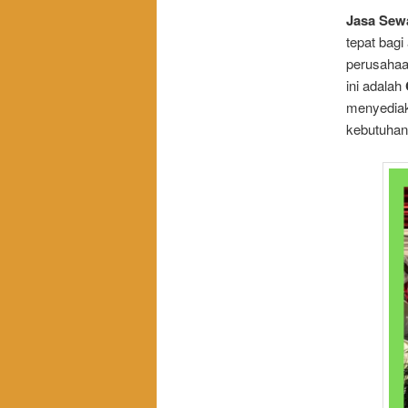
Jasa Sewa
tepat bag
perusahaan
ini adalah
menyediak
kebutuhan