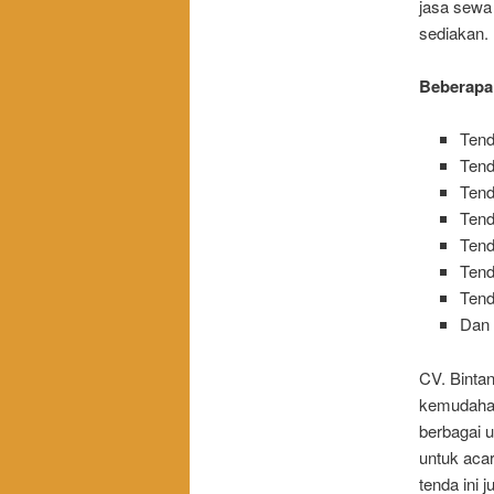
jasa sewa 
sediakan.
Beberapa 
Ten
Tend
Tend
Tend
Tend
Tend
Tend
Dan 
CV. Binta
kemudahan
berbagai u
untuk acar
tenda ini 