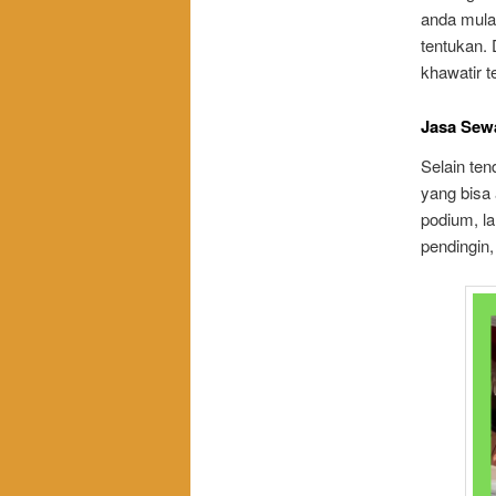
anda mulai
tentukan. 
khawatir t
Jasa Sewa
Selain ten
yang bisa 
podium, la
pendingin,