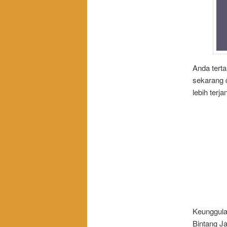
Anda tert
sekarang 
lebih terj
Keunggula
Bintang J