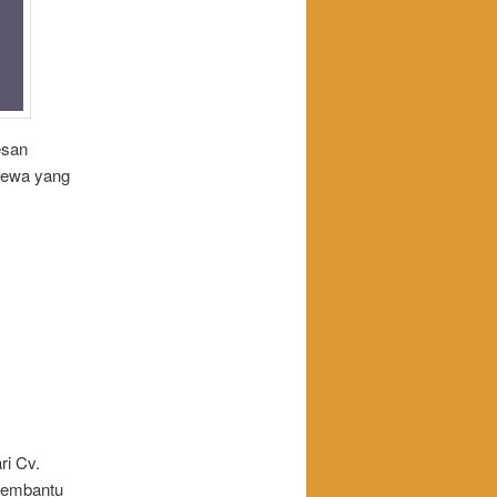
esan
sewa yang
ri Cv.
 membantu