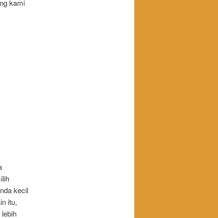
ang kami
a
lih
nda kecil
n itu,
lebih