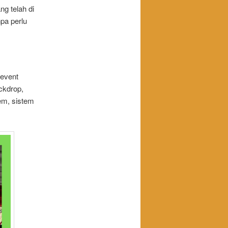
g telah di
pa perlu
 event
ckdrop,
tem, sistem