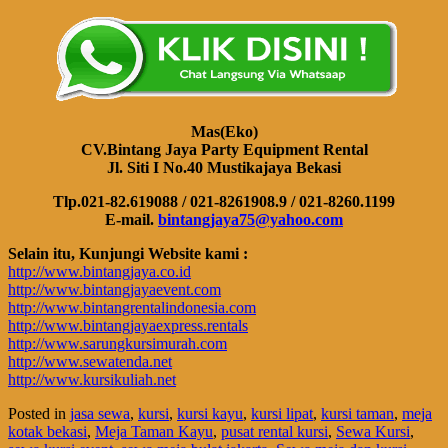
Mas(Eko)
CV.Bintang Jaya Party Equipment Rental
Jl. Siti I No.40 Mustikajaya Bekasi
Tlp.021-82.619088 / 021-8261908.9 / 021-8260.1199
E-mail.
bintangjaya75@yahoo.com
Selain itu, Kunjungi Website kami :
http://www.bintangjaya.co.id
http://www.bintangjayaevent.com
http://www.bintangrentalindonesia.com
http://www.bintangjayaexpress.rentals
http://www.sarungkursimurah.com
http://www.sewatenda.net
http://www.kursikuliah.net
Posted in
jasa sewa
,
kursi
,
kursi kayu
,
kursi lipat
,
kursi taman
,
meja
kotak bekasi
,
Meja Taman Kayu
,
pusat rental kursi
,
Sewa Kursi
,