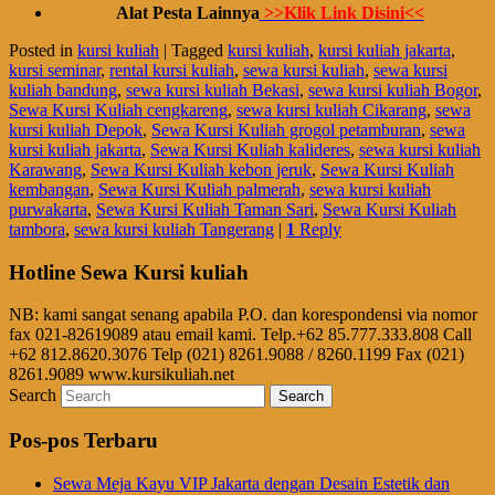
Alat Pesta Lainnya
>>Klik Link Disini<<
Posted in
kursi kuliah
|
Tagged
kursi kuliah
,
kursi kuliah jakarta
,
kursi seminar
,
rental kursi kuliah
,
sewa kursi kuliah
,
sewa kursi
kuliah bandung
,
sewa kursi kuliah Bekasi
,
sewa kursi kuliah Bogor
,
Sewa Kursi Kuliah cengkareng
,
sewa kursi kuliah Cikarang
,
sewa
kursi kuliah Depok
,
Sewa Kursi Kuliah grogol petamburan
,
sewa
kursi kuliah jakarta
,
Sewa Kursi Kuliah kalideres
,
sewa kursi kuliah
Karawang
,
Sewa Kursi Kuliah kebon jeruk
,
Sewa Kursi Kuliah
kembangan
,
Sewa Kursi Kuliah palmerah
,
sewa kursi kuliah
purwakarta
,
Sewa Kursi Kuliah Taman Sari
,
Sewa Kursi Kuliah
tambora
,
sewa kursi kuliah Tangerang
|
1
Reply
Hotline Sewa Kursi kuliah
NB: kami sangat senang apabila P.O. dan korespondensi via nomor
fax 021-82619089 atau email kami. Telp.+62 85.777.333.808 Call
+62 812.8620.3076 Telp (021) 8261.9088 / 8260.1199 Fax (021)
8261.9089 www.kursikuliah.net
Search
Pos-pos Terbaru
Sewa Meja Kayu VIP Jakarta dengan Desain Estetik dan