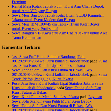
Premium
Rental Meja Kotak Taplak Putih, Kursi Arm Chairs Depok
untuk Area VIP yang Elegan
Sewa Meja Barstool Taplak Ketat Hitam SCBD Kuningan
Jakarta untuk Event Modern dan Elegan
Sewa Meja IBM 180×45 cm Taplak Hitam Ketat Bogor
untuk Event yang Profesional
Sewa Bangku VIP Kayu atau Arm Chairs Jakarta untuk Area
Tamu Kehormatan
Komentar Terbaru
Jasa Sewa Puff Hitam Silinder Bandung | Telp.
081282848423Sewa Kursi kuliah di Jabodetabek
pada
Pusat
Jasa Sewa Kursi Kuliah Lipat Stainless Jakarta
Sewa Tenda Sofa Dan Kursi Futura di Bekasi | WA.
081282848423Sewa Kursi kuliah di Jabodetabek
pada
Sewa
Tenda Plafon, Panggung, Kursi Jakarta
Pusat Jasa Sewa Kursi Kuliah Lipat Stainless JakartaSewa
Kursi kuliah di Jabodetabek
pada
Sewa Tenda, Sofa Dan
Kursi Futura di Bekasi
Sewa Kursi Futura Merah Stainless Jakarta
pada
Layanan
Sewa Sofa Scandinavian Putih Murah Area Depok
Sewa Tenda Sofa Dan Kursi Futura di Bekasi | WA.
081282848423Sewa Kursi kuliah di Jabodetabek
pada