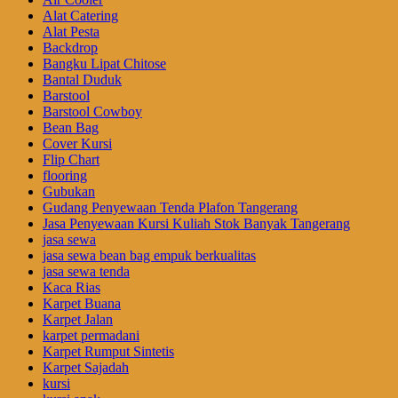
Alat Catering
Alat Pesta
Backdrop
Bangku Lipat Chitose
Bantal Duduk
Barstool
Barstool Cowboy
Bean Bag
Cover Kursi
Flip Chart
flooring
Gubukan
Gudang Penyewaan Tenda Plafon Tangerang
Jasa Penyewaan Kursi Kuliah Stok Banyak Tangerang
jasa sewa
jasa sewa bean bag empuk berkualitas
jasa sewa tenda
Kaca Rias
Karpet Buana
Karpet Jalan
karpet permadani
Karpet Rumput Sintetis
Karpet Sajadah
kursi