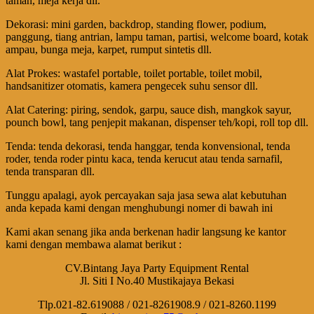
taman, meja kerja dll.
Dekorasi: mini garden, backdrop, standing flower, podium,
panggung, tiang antrian, lampu taman, partisi, welcome board, kotak
ampau, bunga meja, karpet, rumput sintetis dll.
Alat Prokes: wastafel portable, toilet portable, toilet mobil,
handsanitizer otomatis, kamera pengecek suhu sensor dll.
Alat Catering: piring, sendok, garpu, sauce dish, mangkok sayur,
pounch bowl, tang penjepit makanan, dispenser teh/kopi, roll top dll.
Tenda: tenda dekorasi, tenda hanggar, tenda konvensional, tenda
roder, tenda roder pintu kaca, tenda kerucut atau tenda sarnafil,
tenda transparan dll.
Tunggu apalagi, ayok percayakan saja jasa sewa alat kebutuhan
anda kepada kami dengan menghubungi nomer di bawah ini
Kami akan senang jika anda berkenan hadir langsung ke kantor
kami dengan membawa alamat berikut :
CV.Bintang Jaya Party Equipment Rental
Jl. Siti I No.40 Mustikajaya Bekasi
Tlp.021-82.619088 / 021-8261908.9 / 021-8260.1199