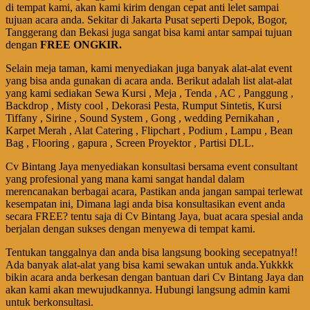
di tempat kami, akan kami kirim dengan cepat anti lelet sampai
tujuan acara anda. Sekitar di Jakarta Pusat seperti Depok, Bogor,
Tanggerang dan Bekasi juga sangat bisa kami antar sampai tujuan
dengan
FREE ONGKIR.
Selain meja taman, kami menyediakan juga banyak alat-alat event
yang bisa anda gunakan di acara anda. Berikut adalah list alat-alat
yang kami sediakan Sewa Kursi , Meja , Tenda , AC , Panggung ,
Backdrop , Misty cool , Dekorasi Pesta, Rumput Sintetis, Kursi
Tiffany , Sirine , Sound System , Gong , wedding Pernikahan ,
Karpet Merah , Alat Catering , Flipchart , Podium , Lampu , Bean
Bag , Flooring , gapura , Screen Proyektor , Partisi DLL.
Cv Bintang Jaya menyediakan konsultasi bersama event consultant
yang profesional yang mana kami sangat handal dalam
merencanakan berbagai acara, Pastikan anda jangan sampai terlewat
kesempatan ini, Dimana lagi anda bisa konsultasikan event anda
secara FREE? tentu saja di Cv Bintang Jaya, buat acara spesial anda
berjalan dengan sukses dengan menyewa di tempat kami.
Tentukan tanggalnya dan anda bisa langsung booking secepatnya!!
Ada banyak alat-alat yang bisa kami sewakan untuk anda.Yukkkk
bikin acara anda berkesan dengan bantuan dari Cv Bintang Jaya dan
akan kami akan mewujudkannya. Hubungi langsung admin kami
untuk berkonsultasi.