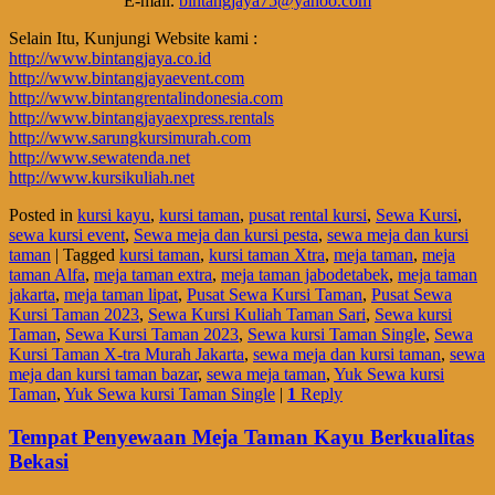
E-mail.
bintangjaya75@yahoo.com
Selain Itu, Kunjungi Website kami :
http://www.bintangjaya.co.id
http://www.bintangjayaevent.com
http://www.bintangrentalindonesia.com
http://www.bintangjayaexpress.rentals
http://www.sarungkursimurah.com
http://www.sewatenda.net
http://www.kursikuliah.net
Posted in
kursi kayu
,
kursi taman
,
pusat rental kursi
,
Sewa Kursi
,
sewa kursi event
,
Sewa meja dan kursi pesta
,
sewa meja dan kursi
taman
|
Tagged
kursi taman
,
kursi taman Xtra
,
meja taman
,
meja
taman Alfa
,
meja taman extra
,
meja taman jabodetabek
,
meja taman
jakarta
,
meja taman lipat
,
Pusat Sewa Kursi Taman
,
Pusat Sewa
Kursi Taman 2023
,
Sewa Kursi Kuliah Taman Sari
,
Sewa kursi
Taman
,
Sewa Kursi Taman 2023
,
Sewa kursi Taman Single
,
Sewa
Kursi Taman X-tra Murah Jakarta
,
sewa meja dan kursi taman
,
sewa
meja dan kursi taman bazar
,
sewa meja taman
,
Yuk Sewa kursi
Taman
,
Yuk Sewa kursi Taman Single
|
1
Reply
Tempat Penyewaan Meja Taman Kayu Berkualitas
Bekasi