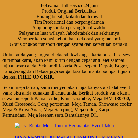
Pelayanan full service 24 jam
Produk Original Berkualitas
Barang bersih, kokoh dan terawat
Tim Profesional dan berpengalaman
Siap bongkar dan pasang tepat waktu
Pelayanan luas wilayah Jabodetabek dan sekitarnya
Memberikan solusi kebutuhan dekorasi yang menarik
Gratis ongkos transport dengan syarat dan ketentuan berlaku.
Untuk anda yang tinggal di daerah kwitang Jakarta pusat bisa sewa
di tempat kami, akan kami kirim dengan cepat anti lelet sampai
tujuan acara anda. Sekitar di Jakarta Pusat seperti Depok, Bogor,
Tanggerang dan Bekasi juga sangat bisa kami antar sampai tujuan
dengan
FREE ONGKIR.
Selain meja taman, kami menyediakan juga banyak alat-alat event
yang bisa anda gunakan di acara anda. Berikut produk yang kami
sewakan seperti Kursi acrilic, Kursi scramble, Meja IBM 180×60,
Kursi Crossback, Gong peresmian, Meja Taman, Showcase cooler,
Meja & Kursi Anak, Meja Samping, Meja sudut, Karpet
Permandani, Meja lesehan serta Bantalannya Dll.
JASA RENTAL KURSI KULIAH UNTUK EVENT