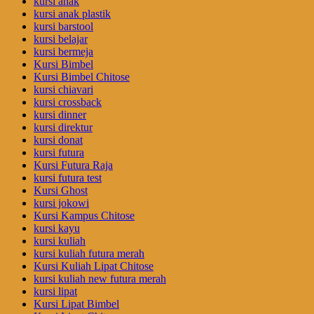
kursi anak
kursi anak plastik
kursi barstool
kursi belajar
kursi bermeja
Kursi Bimbel
Kursi Bimbel Chitose
kursi chiavari
kursi crossback
kursi dinner
kursi direktur
kursi donat
kursi futura
Kursi Futura Raja
kursi futura test
Kursi Ghost
kursi jokowi
Kursi Kampus Chitose
kursi kayu
kursi kuliah
kursi kuliah futura merah
Kursi Kuliah Lipat Chitose
kursi kuliah new futura merah
kursi lipat
Kursi Lipat Bimbel