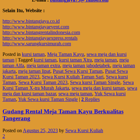
Selain Itu, Website :
http://www.bintangjaya.co.id
http://www.bintangjayaevent.com
http://www.bintangrentalindonesia.com
http://www.bintangjayaexpress.rentals
http://www.sarungkursimurah.com
Posted in
kursi taman
,
Meja Taman Kayu
,
sewa meja dan kursi
taman
|
Tagged
kursi taman
,
kursi taman Xtra
,
meja taman
,
meja
taman Alfa
,
meja taman extra
,
meja taman jabodetabek
,
meja taman
jakarta
,
meja taman lipat
,
Pusat Sewa Kursi Taman
,
Pusat Sewa
Kursi Taman 2023
,
Sewa Kursi Kuliah Taman Sari
,
Sewa kursi
Taman
,
Sewa Kursi Taman 2023
,
Sewa kursi Taman Single
,
Sewa
Kursi Taman X-tra Murah Jakarta
,
sewa meja dan kursi taman
,
sewa
meja dan kursi taman bazar
,
sewa meja taman
,
Yuk Sewa kursi
Taman
,
Yuk Sewa kursi Taman Single
|
2
Replies
Gudang Rental Meja Taman Kayu Berkualitas
Tangerang
Posted on
Agustus 25, 2023
by
Sewa Kursi Kuliah
2