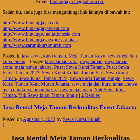
Email.
bintangjaya75@yahoo.com
Selain itu, anda juga bisa mengunjungi link lainnya di bawah ini:
http://www.bintangjaya.co.id
http://www.bintangjayaevent.com
http://www.bintangrentalindonesia.com
http://www.bintangjayaexpress.rentals
http://www.sarungkursimurah.com
Posted in
jasa sewa
,
kursi taman
,
Meja Taman Kayu
,
sewa meja dan
kursi taman
|
Tagged
kursi taman Xtra
,
meja taman
,
meja taman
extra
,
meja taman jakarta
,
Pusat Sewa Kursi Taman
,
Pusat Sewa
Kursi Taman 2023
,
Sewa Kursi Kuliah Taman Sari
,
Sewa kursi
Taman
,
Sewa Kursi Taman 2023
,
Sewa kursi Taman Single
,
Sewa
Kursi Taman X-tra Murah Jakarta
,
sewa meja dan kursi taman
,
sewa
meja dan kursi taman bazar
,
sewa meja taman
,
Yuk Sewa kursi
Taman
,
Yuk Sewa kursi Taman Single
|
2
Replies
Jasa Rental Meja Taman Berkualitas Event Jakarta
Posted on
Agustus 4, 2023
by
Sewa Kursi Kuliah
1
Jasa Rental Meja Taman Berkualitas