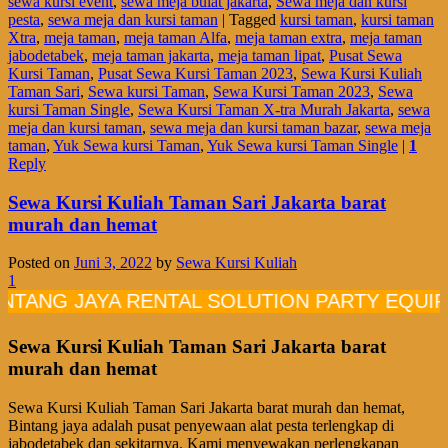
sewa kursi event
,
sewa meja bulat jakarta
,
Sewa meja dan kursi
pesta
,
sewa meja dan kursi taman
|
Tagged
kursi taman
,
kursi taman
Xtra
,
meja taman
,
meja taman Alfa
,
meja taman extra
,
meja taman
jabodetabek
,
meja taman jakarta
,
meja taman lipat
,
Pusat Sewa
Kursi Taman
,
Pusat Sewa Kursi Taman 2023
,
Sewa Kursi Kuliah
Taman Sari
,
Sewa kursi Taman
,
Sewa Kursi Taman 2023
,
Sewa
kursi Taman Single
,
Sewa Kursi Taman X-tra Murah Jakarta
,
sewa
meja dan kursi taman
,
sewa meja dan kursi taman bazar
,
sewa meja
taman
,
Yuk Sewa kursi Taman
,
Yuk Sewa kursi Taman Single
|
1
Reply
Sewa Kursi Kuliah Taman Sari Jakarta barat
murah dan hemat
Posted on
Juni 3, 2022
by
Sewa Kursi Kuliah
1
G JAYA RENTAL SOLUTION PARTY EQUIPMEN
Sewa Kursi Kuliah Taman Sari Jakarta barat
murah dan hemat
Sewa Kursi Kuliah Taman Sari Jakarta barat murah dan hemat,
Bintang jaya adalah pusat penyewaan alat pesta terlengkap di
jabodetabek dan sekitarnya. Kami menyewakan perlengkapan