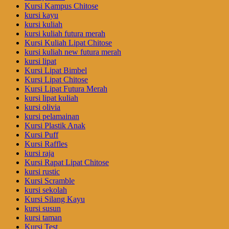
Kursi Kampus Chitose
kursi kayu
kursi kuliah
kursi kuliah futura merah
Kursi Kuliah Lipat Chitose
kursi kuliah new futura merah
kursi lipat
Kursi Lipat Bimbel
Kursi Lipat Chitose
Kursi Lipat Futura Merah
kursi lipat kuliah
kursi olivia
kursi pelamainan
Kursi Plastik Anak
Kursi Puff
Kursi Raffles
kursi raja
Kursi Rapat Lipat Chitose
kursi rustic
Kursi Scramble
kursi sekolah
Kursi Silang Kayu
kursi susun
kursi taman
Kursi Test