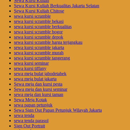
Sewa Kursi Kuliah
Sewa Kursi Kuliah Berkualitas Jakarta Selatan
Sewa Kursi Kuliah Chitose
sewa kursi scramble
sewa kursi scramble bekasi
sewa kursi scramble berkualitas
sewa kursi scramble bogor
sewa kursi scramble depok
sewa kursi scramble harga terjangkau
sewa kursi scramble jakarta
sewa kursi scramble murah
sewa kursi scramble tangerang
sewa kursi seminar
sewa kursi tiffany
sewa meja bulat jabodetabek
sewa meja bulat jakarta
Sewa meja dan kursi pesta
Sewa meja dan kursi seminar
sewa meja dan kursi taman
Sewa Meja Kotak
sewa papan petunjuk
Sewa Sign Out Papan Petunjuk Wilayah Jakarta
sewa tenda
sewa tenda parasol
Sign Out Portrait