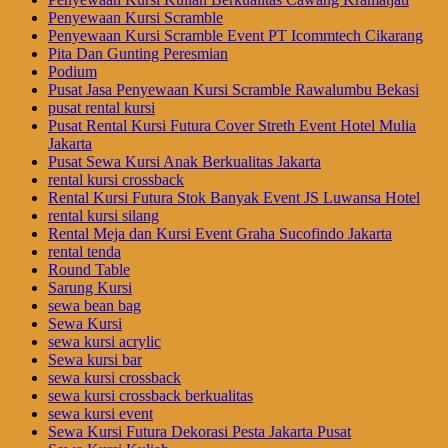
Penyewaan Kursi Scramble
Penyewaan Kursi Scramble Event PT Icommtech Cikarang
Pita Dan Gunting Peresmian
Podium
Pusat Jasa Penyewaan Kursi Scramble Rawalumbu Bekasi
pusat rental kursi
Pusat Rental Kursi Futura Cover Streth Event Hotel Mulia
Jakarta
Pusat Sewa Kursi Anak Berkualitas Jakarta
rental kursi crossback
Rental Kursi Futura Stok Banyak Event JS Luwansa Hotel
rental kursi silang
Rental Meja dan Kursi Event Graha Sucofindo Jakarta
rental tenda
Round Table
Sarung Kursi
sewa bean bag
Sewa Kursi
sewa kursi acrylic
Sewa kursi bar
sewa kursi crossback
sewa kursi crossback berkualitas
sewa kursi event
Sewa Kursi Futura Dekorasi Pesta Jakarta Pusat