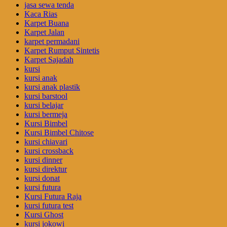
jasa sewa tenda
Kaca Rias
Karpet Buana
Karpet Jalan
karpet permadani
Karpet Rumput Sintetis
Karpet Sajadah
kursi
kursi anak
kursi anak plastik
kursi barstool
kursi belajar
kursi bermeja
Kursi Bimbel
Kursi Bimbel Chitose
kursi chiavari
kursi crossback
kursi dinner
kursi direktur
kursi donat
kursi futura
Kursi Futura Raja
kursi futura test
Kursi Ghost
kursi jokowi