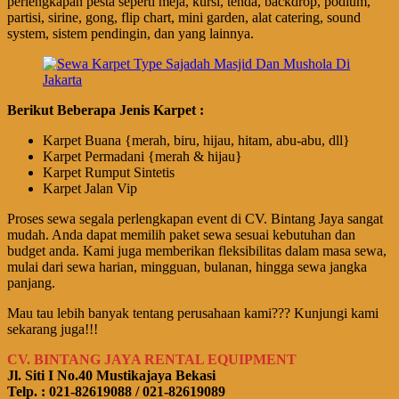
perlengkapan pesta seperti meja, kursi, tenda, backdrop, podium,
partisi, sirine, gong, flip chart, mini garden, alat catering, sound
system, sistem pendingin, dan yang lainnya.
Berikut Beberapa Jenis Karpet :
Karpet Buana {merah, biru, hijau, hitam, abu-abu, dll}
Karpet Permadani {merah & hijau}
Karpet Rumput Sintetis
Karpet Jalan Vip
Proses sewa segala perlengkapan event di CV. Bintang Jaya sangat
mudah. Anda dapat memilih paket sewa sesuai kebutuhan dan
budget anda. Kami juga memberikan fleksibilitas dalam masa sewa,
mulai dari sewa harian, mingguan, bulanan, hingga sewa jangka
panjang.
Mau tau lebih banyak tentang perusahaan kami??? Kunjungi kami
sekarang juga!!!
CV. BINTANG JAYA RENTAL EQUIPMENT
Jl. Siti I No.40 Mustikajaya Bekasi
Telp. : 021-82619088 / 021-82619089