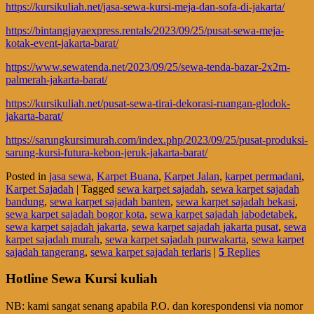
https://kursikuliah.net/jasa-sewa-kursi-meja-dan-sofa-di-jakarta/
https://bintangjayaexpress.rentals/2023/09/25/pusat-sewa-meja-
kotak-event-jakarta-barat/
https://www.sewatenda.net/2023/09/25/sewa-tenda-bazar-2x2m-
palmerah-jakarta-barat/
https://kursikuliah.net/pusat-sewa-tirai-dekorasi-ruangan-glodok-
jakarta-barat/
https://sarungkursimurah.com/index.php/2023/09/25/pusat-produksi-
sarung-kursi-futura-kebon-jeruk-jakarta-barat/
Posted in
jasa sewa
,
Karpet Buana
,
Karpet Jalan
,
karpet permadani
,
Karpet Sajadah
|
Tagged
sewa karpet sajadah
,
sewa karpet sajadah
bandung
,
sewa karpet sajadah banten
,
sewa karpet sajadah bekasi
,
sewa karpet sajadah bogor kota
,
sewa karpet sajadah jabodetabek
,
sewa karpet sajadah jakarta
,
sewa karpet sajadah jakarta pusat
,
sewa
karpet sajadah murah
,
sewa karpet sajadah purwakarta
,
sewa karpet
sajadah tangerang
,
sewa karpet sajadah terlaris
|
5
Replies
Hotline Sewa Kursi kuliah
NB: kami sangat senang apabila P.O. dan korespondensi via nomor