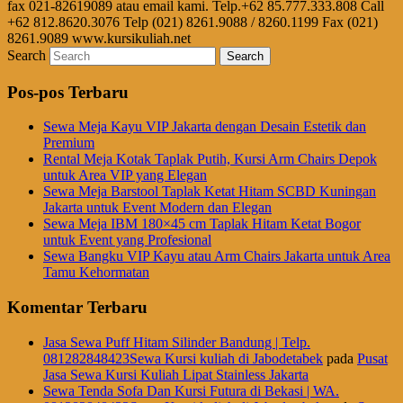
fax 021-82619089 atau email kami. Telp.+62 85.777.333.808 Call
+62 812.8620.3076 Telp (021) 8261.9088 / 8260.1199 Fax (021)
8261.9089 www.kursikuliah.net
Search
Pos-pos Terbaru
Sewa Meja Kayu VIP Jakarta dengan Desain Estetik dan
Premium
Rental Meja Kotak Taplak Putih, Kursi Arm Chairs Depok
untuk Area VIP yang Elegan
Sewa Meja Barstool Taplak Ketat Hitam SCBD Kuningan
Jakarta untuk Event Modern dan Elegan
Sewa Meja IBM 180×45 cm Taplak Hitam Ketat Bogor
untuk Event yang Profesional
Sewa Bangku VIP Kayu atau Arm Chairs Jakarta untuk Area
Tamu Kehormatan
Komentar Terbaru
Jasa Sewa Puff Hitam Silinder Bandung | Telp.
081282848423Sewa Kursi kuliah di Jabodetabek
pada
Pusat
Jasa Sewa Kursi Kuliah Lipat Stainless Jakarta
Sewa Tenda Sofa Dan Kursi Futura di Bekasi | WA.