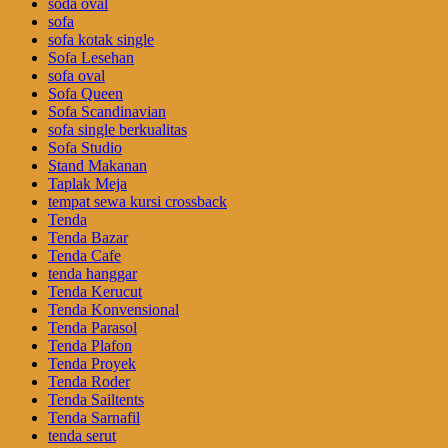
soda oval
sofa
sofa kotak single
Sofa Lesehan
sofa oval
Sofa Queen
Sofa Scandinavian
sofa single berkualitas
Sofa Studio
Stand Makanan
Taplak Meja
tempat sewa kursi crossback
Tenda
Tenda Bazar
Tenda Cafe
tenda hanggar
Tenda Kerucut
Tenda Konvensional
Tenda Parasol
Tenda Plafon
Tenda Proyek
Tenda Roder
Tenda Sailtents
Tenda Sarnafil
tenda serut