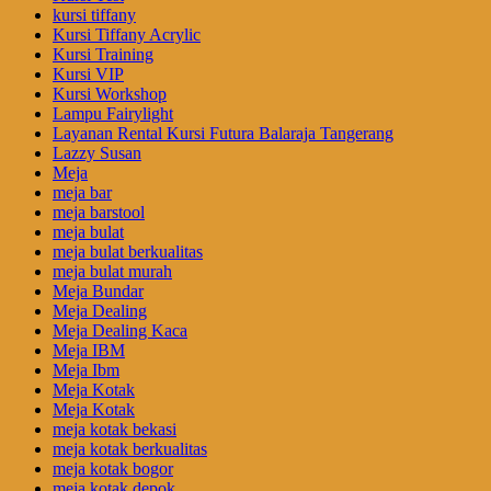
kursi tiffany
Kursi Tiffany Acrylic
Kursi Training
Kursi VIP
Kursi Workshop
Lampu Fairylight
Layanan Rental Kursi Futura Balaraja Tangerang
Lazzy Susan
Meja
meja bar
meja barstool
meja bulat
meja bulat berkualitas
meja bulat murah
Meja Bundar
Meja Dealing
Meja Dealing Kaca
Meja IBM
Meja Ibm
Meja Kotak
Meja Kotak
meja kotak bekasi
meja kotak berkualitas
meja kotak bogor
meja kotak depok