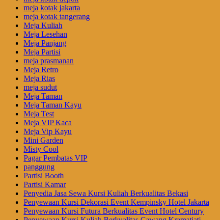
meja kotak jakarta
meja kotak tangerang
Meja Kuliah
Meja Lesehan
Meja Panjang
Meja Partisi
meja prasmanan
Meja Retro
Meja Rias
meja sudut
Meja Taman
Meja Taman Kayu
Meja Test
Meja VIP Kaca
Meja Vip Kayu
Mini Garden
Misty Cool
Pagar Pembatas VIP
panggung
Partisi Booth
Partisi Kamar
Penyedia Jasa Sewa Kursi Kuliah Berkualitas Bekasi
Penyewaan Kursi Dekorasi Event Kempinsky Hotel Jakarta
Penyewaan Kursi Futura Berkualitas Event Hotel Century
Penyewaan Kursi Kuliah Berkualitas Cawang Kramatjati