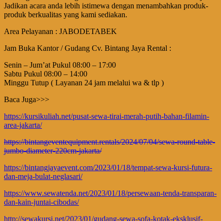
Jadikan acara anda lebih istimewa dengan menambahkan produk-
produk berkualitas yang kami sediakan.
Area Pelayanan : JABODETABEK
Jam Buka Kantor / Gudang Cv. Bintang Jaya Rental :
Senin – Jum’at Pukul 08:00 – 17:00
Sabtu Pukul 08:00 – 14:00
Minggu Tutup ( Layanan 24 jam melalui wa & tlp )
Baca Juga>>>
https://kursikuliah.net/pusat-sewa-tirai-merah-putih-bahan-filamin-
area-jakarta/
https://bintangeventequipment.rentals/2024/07/04/sewa-round-table-
jumbo-diameter-220cm-jakarta/
https://bintangjayaevent.com/2023/01/18/tempat-sewa-kursi-futura-
dan-meja-bulat-neglasari/
https://www.sewatenda.net/2023/01/18/persewaan-tenda-transparan-
dan-kain-juntai-cibodas/
http://sewakursi.net/2023/01/gudang-sewa-sofa-kotak-eksklusif-