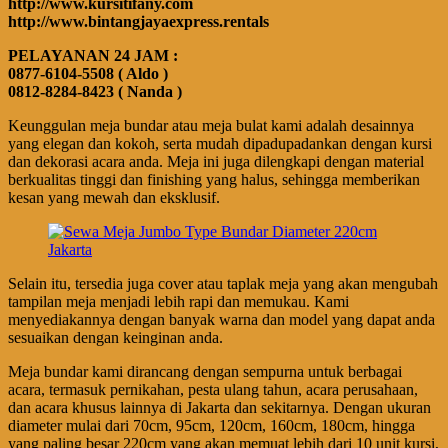
http://www.kursitifany.com
http://www.bintangjayaexpress.rentals
PELAYANAN 24 JAM :
0877-6104-5508 ( Aldo )
0812-8284-8423 ( Nanda )
Keunggulan meja bundar atau meja bulat kami adalah desainnya
yang elegan dan kokoh, serta mudah dipadupadankan dengan kursi
dan dekorasi acara anda. Meja ini juga dilengkapi dengan material
berkualitas tinggi dan finishing yang halus, sehingga memberikan
kesan yang mewah dan eksklusif.
Selain itu, tersedia juga cover atau taplak meja yang akan mengubah
tampilan meja menjadi lebih rapi dan memukau. Kami
menyediakannya dengan banyak warna dan model yang dapat anda
sesuaikan dengan keinginan anda.
Meja bundar kami dirancang dengan sempurna untuk berbagai
acara, termasuk pernikahan, pesta ulang tahun, acara perusahaan,
dan acara khusus lainnya di Jakarta dan sekitarnya. Dengan ukuran
diameter mulai dari 70cm, 95cm, 120cm, 160cm, 180cm, hingga
yang paling besar 220cm yang akan memuat lebih dari 10 unit kursi,