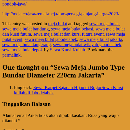
pondok-jaya/
http://meja.co/jasa-rental-meja-ibm-persegi-panjang-harga-2023/
This entry was posted in
meja bulat
and tagged
sewa meja bulat
,
sewa meja bulat bandung
,
sewa meja bulat bekasi
,
sewa meja bulat
dan kursi futura
,
sewa meja bulat dan kursi futura event
,
sewa meja
bulat event
,
sewa meja bulat jabodetabek
,
sewa meja bulat jakarta
,
sewa meja bulat tangerang
,
sewa meja bulat wilayah jabodetabek
,
sewa meja bulatdepok
by
Sewa Kursi Kuliah
. Bookmark the
permalink
.
One thought on “
Sewa Meja Jumbo Type
Bundar Diameter 220cm Jakarta
”
Pingback:
Sewa Karpet Sajadah Hijau di BogorSewa Kursi
kuliah di Jabodetabek
Tinggalkan Balasan
Alamat email Anda tidak akan dipublikasikan.
Ruas yang wajib
ditandai
*