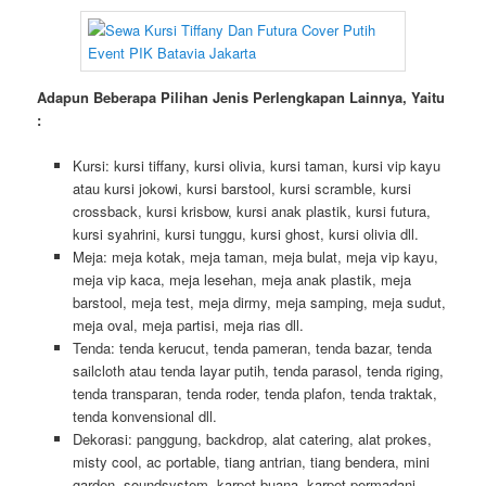
Sementara itu, kursi futura merupakan pilihan ideal bagi anda
yang mencari kenyamanan dan fungsionalitas. Dengan desain
yang modern, kursi ini sangat cocok untuk acara formal maupun
informal. Kami menyediakan cover putih untuk kursi futura yang
menjadikannya lebih menarik dan serasi dengan tema acara
Anda.
Adapun Beberapa Pilihan Jenis Perlengkapan Lainnya, Yaitu
:
Kursi: kursi tiffany, kursi olivia, kursi taman, kursi vip kayu
atau kursi jokowi, kursi barstool, kursi scramble, kursi
crossback, kursi krisbow, kursi anak plastik, kursi futura,
kursi syahrini, kursi tunggu, kursi ghost, kursi olivia dll.
Meja: meja kotak, meja taman, meja bulat, meja vip kayu,
meja vip kaca, meja lesehan, meja anak plastik, meja
barstool, meja test, meja dirmy, meja samping, meja sudut,