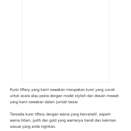
Apakah anda sedang merencanakan acara dan mencari penyedia
Sewa Kursi Tiffany Putih Dan Meja Bundar Cover Putih
Jakarta
? CV. Bintang Jaya adalah pilihan tepat untuk menyewa
kursi tiffany dan meja bundar dengan cover yang sesuai
kebutuhan anda.
Kursi tiffany yang kami sewakan merupakan kursi yang cocok
untuk acara atau pesta dengan model stylish dan desain mewah
yang kami sewakan dalam jumlah besar.
Tersedia kursi tiffany dengan warna yang bervariatif, seperti
warna hitam, putih dan gold yang warnanya trendi dan kekinian
sesuai yang anda inginkan.
Selain itu, kami juga melayani penyewaan meja bundar atau meja
bulat yang menjadikan acara anda lebih terlihat luas dan banyak
ruang longgar padahal telah terisi dengan meja bundar.