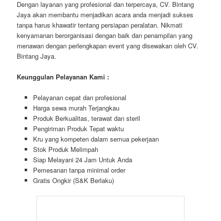
CV. BINTANG JAYA RENTAL EQUIPMENT
Jl. Siti I No.40 Mustikajaya Bekasi
Telp. : 021-82619088 / 021-82619089
E-mail : bintangjaya75@Yahoo.com
Website : www.sewatenda.net
WEBSITE
http://www.bintangjaya.co.id
http://www.bintangjayaevent.com
http://www.sewatenda.net
http://www.sewakursi.net
http://www.sewakursi.tech
http://www.meja.co
http://www.kursitifany.com
http://www.bintangjayaexpress.rentals
PELAYANAN 24 JAM :
0877-6104-5508 ( Aldo )
0812-8284-8423 ( Nanda )
Jam Buka Kantor / Gudang Cv. Bintang Jaya Event