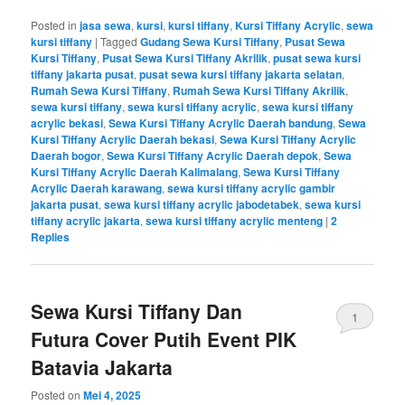
Posted in
jasa sewa
,
kursi
,
kursi tiffany
,
Kursi Tiffany Acrylic
,
sewa
kursi tiffany
|
Tagged
Gudang Sewa Kursi Tiffany
,
Pusat Sewa
Kursi Tiffany
,
Pusat Sewa Kursi Tiffany Akrilik
,
pusat sewa kursi
tiffany jakarta pusat
,
pusat sewa kursi tiffany jakarta selatan
,
Rumah Sewa Kursi Tiffany
,
Rumah Sewa Kursi Tiffany Akrilik
,
sewa kursi tiffany
,
sewa kursi tiffany acrylic
,
sewa kursi tiffany
acrylic bekasi
,
Sewa Kursi Tiffany Acrylic Daerah bandung
,
Sewa
Kursi Tiffany Acrylic Daerah bekasi
,
Sewa Kursi Tiffany Acrylic
Daerah bogor
,
Sewa Kursi Tiffany Acrylic Daerah depok
,
Sewa
Kursi Tiffany Acrylic Daerah Kalimalang
,
Sewa Kursi Tiffany
Acrylic Daerah karawang
,
sewa kursi tiffany acrylic gambir
jakarta pusat
,
sewa kursi tiffany acrylic jabodetabek
,
sewa kursi
tiffany acrylic jakarta
,
sewa kursi tiffany acrylic menteng
|
2
Replies
Sewa Kursi Tiffany Dan
1
Futura Cover Putih Event PIK
Batavia Jakarta
Posted on
Mei 4, 2025