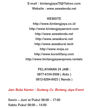
http://taplakmeja.net/2022/09/gudang-jual-beli-taplak-meja-
berkualitas-tanah-abang/
Posted in
jasa sewa
,
kursi tiffany
,
Kursi Tiffany Acrylic
,
meja bulat
,
Meja Bundar
,
sewa kursi tiffany
|
Tagged
Gudang Sewa Kursi
Tiffany
,
Pusat Sewa Kursi Tiffany
,
Pusat Sewa Kursi Tiffany
Akrilik
,
pusat sewa kursi tiffany jakarta pusat
,
pusat sewa kursi
tiffany jakarta selatan
,
Rumah Sewa Kursi Tiffany
,
Rumah Sewa
Kursi Tiffany Akrilik
,
sewa kursi tiffany
,
sewa meja bundar
bandung
,
sewa meja bundar bekasi
,
sewa meja bundar
berkualitas
,
sewa meja bundar bogor
,
sewa meja bundar cikarang
,
sewa meja bundar depok
,
sewa meja bundar jakarta selatan
,
sewa
meja bundar murah
,
sewa meja bundar tangerang selatan
,
sewa
meja bundar tangerang sleatan
,
sewa meja bundar terdekat
|
2
Replies
Sewa Meja Kotak Set Kursi
3
Tiffany Kayu Warna Gold Di
Jakarta