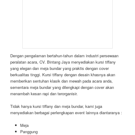
Tidak hanya kursi tiffany dan meja bundar, kami juga
menyediakan berbagai perlengkapan event lainnya diantaranya :
Meja
Panggung
Tenda
Kursi
Karpet
Podium
Lampu Hias
Sound System
Sistem Pendingin
Tirai
Tiang Antrian
Backdrop
Sirine
Pelaminan
Mini Garden
Standing Flower
Flooring
Dan lainnya.