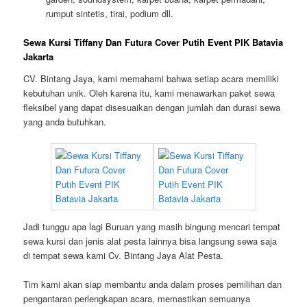
meja oval, meja partisi, meja rias dll.
Tenda: tenda kerucut, tenda pameran, tenda bazar, tenda
sailcloth atau tenda layar putih, tenda parasol, tenda riging,
tenda transparan, tenda roder, tenda plafon, tenda traktak,
tenda konvensional dll.
Dekorasi: panggung, backdrop, alat catering, alat prokes,
misty cool, ac portable, tiang antrian, tiang bendera, mini
garden, soundsystem, karpet buana, karpet permadani,
rumput sintetis, tirai, podium dll.
Sewa Kursi Tiffany Dan Futura Cover Putih Event PIK Batavia
Jakarta
CV. Bintang Jaya, kami memahami bahwa setiap acara memiliki
kebutuhan unik. Oleh karena itu, kami menawarkan paket sewa
fleksibel yang dapat disesuaikan dengan jumlah dan durasi sewa
yang anda butuhkan.