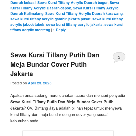
Posted in
kursi
,
kursi futura
,
kursi tiffany
,
sewa kursi tiffany
|
Tagged
Gudang Sewa Kursi Tiffany
,
Pusat Sewa Kursi Tiffany
,
Pusat Sewa Kursi Tiffany Akrilik
,
pusat sewa kursi tiffany jakarta
pusat
,
pusat sewa kursi tiffany jakarta selatan
,
Rumah Sewa Kursi
Tiffany
,
Rumah Sewa Kursi Tiffany Akrilik
,
sewa kursi tiffany
,
sewa
kursi tiffany acrylic
,
sewa kursi tiffany acrylic bekasi
,
Sewa Kursi
Tiffany Acrylic Daerah bandung
,
Sewa Kursi Tiffany Acrylic
Daerah bekasi
,
Sewa Kursi Tiffany Acrylic Daerah bogor
,
Sewa
Kursi Tiffany Acrylic Daerah depok
,
Sewa Kursi Tiffany Acrylic
Daerah Kalimalang
,
Sewa Kursi Tiffany Acrylic Daerah karawang
,
sewa kursi tiffany acrylic gambir jakarta pusat
,
sewa kursi tiffany
acrylic jabodetabek
,
sewa kursi tiffany acrylic jakarta
,
sewa kursi
tiffany acrylic menteng
|
1
Reply
Sewa Kursi Tiffany Putih Dan
2
Meja Bundar Cover Putih
Jakarta
Posted on
April 23, 2025