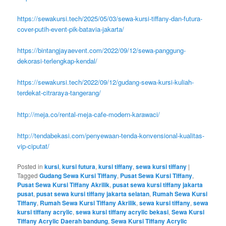
0877-6104-5508 ( Aldo )
0812-8284-8423 ( Nanda )
Klik lInk>>>
https://kursikuliah.net/sewa-meja-event-round-table-plus-cover-
siap-kirim-bekasi/
https://sewakursi.tech/2025/05/03/sewa-kursi-tiffany-dan-futura-
cover-putih-event-pik-batavia-jakarta/
https://bintangjayaevent.com/2022/09/12/sewa-panggung-
dekorasi-terlengkap-kendal/
https://sewakursi.tech/2022/09/12/gudang-sewa-kursi-kuliah-
terdekat-citraraya-tangerang/
http://meja.co/rental-meja-cafe-modern-karawaci/
http://tendabekasi.com/penyewaan-tenda-konvensional-kualitas-
vip-ciputat/