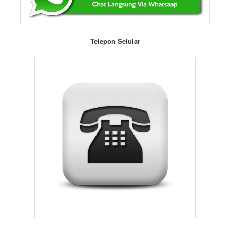
Keunggulan Pelayanan Kami :
Pelayanan cepat dan profesional
Harga sewa murah Terjangkau
Produk Berkualitas, terawat dan steril
Pengiriman Produk Tepat waktu
Kru yang kompeten dalam semua pekerjaan
Stok Produk Melimpah
Siap Melayani 24 Jam Untuk Anda
Pemesanan tanpa minimal order
Gratis Ongkir (S&K Berlaku)
Jangan ragu untuk menghubungi CV. Bintang Jaya untuk
informasi lebih lanjut dan jadikan acara anda menjadi berkesan
dengan sentuhan elegan dari persewaan produk berkualitas yang
kami tawarkan. Dapatkan lebih banyak penawaran menarik
lainnya termasuk harga yang lebih terjangkau di tempat kami.