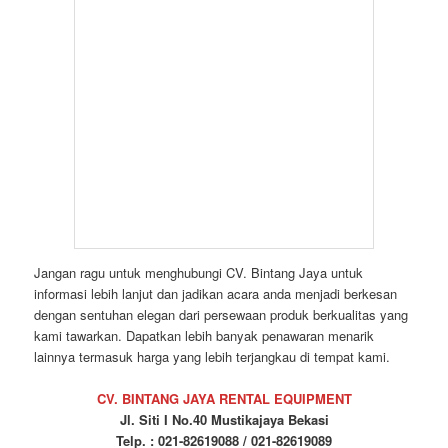
Senin – Jum’at Pukul 08:00 – 17:00
Sabtu Pukul 08:00 – 14:00
Minggu Tutup ( Layanan 24 jam melalui wa & tlp )
Baca Juga>>>
https://kursikuliah.net/sewa-meja-kaca-vip-set-sofa-putih-type-
minimalis-di-jakarta/
https://alatpesta.id/2025/04/23/sewa-kursi-tiffany-putih-dan-meja-
bundar-cover-putih-jakarta/
http://alatpesta.id/2022/09/09/sewa-meja-kursi-barstool-termurah-
tangerang/
http://www.tendakerucut.net/jasa-rental-tenda-kerucut-minimalis-
serpong/
http://kursitifany.com/perentalam-kursi-tiffany-acrylic-24-jam-
balaraja/