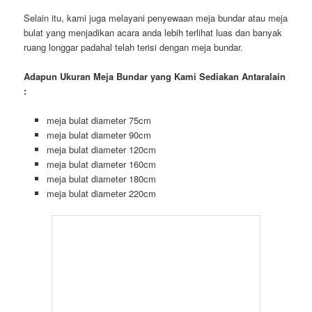
Adapun Ukuran Meja Bundar yang Kami Sediakan Antaralain
:
meja bulat diameter 75cm
meja bulat diameter 90cm
meja bulat diameter 120cm
meja bulat diameter 160cm
meja bulat diameter 180cm
meja bulat diameter 220cm
Dengan pengalaman bertahun-tahun dalam industri persewaan
peralatan acara, CV. Bintang Jaya menyediakan kursi tiffany
yang elegan dan meja bundar yang praktis dengan cover
berkualitas tinggi. Kursi tiffany dengan desain khasnya akan
memberikan sentuhan klasik dan mewah pada acara anda,
sementara meja bundar yang dilengkapi dengan cover akan
menambah kesan rapi dan terorganisir.