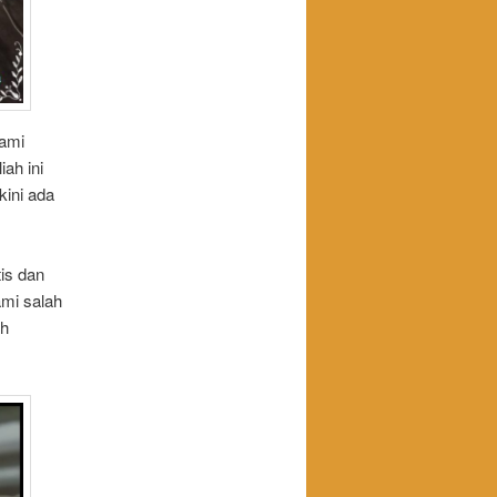
kami
ah ini
kini ada
is dan
ami salah
ah