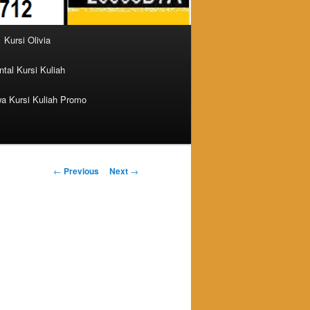
Kursi Olivia
tal Kursi Kuliah
a Kursi Kuliah Promo
Post navigation
←
Previous
Next
→