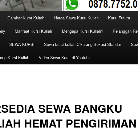
Gambar Kursi Kuliah
Harga Sewa Kursi Kuliah
Kursi Futura
any
Manfaat Kursi Kuliah
Mengapa Kursi Kuliah?
Pelanggan Ren
SEWA KURSI
Sewa kursi kuliah Cikarang Bekasi Standar
Sew
ang Kursi Kuliah
Video Sewa Kursi di Youtube
RSEDIA SEWA BANGKU
IAH HEMAT PENGIRIMAN