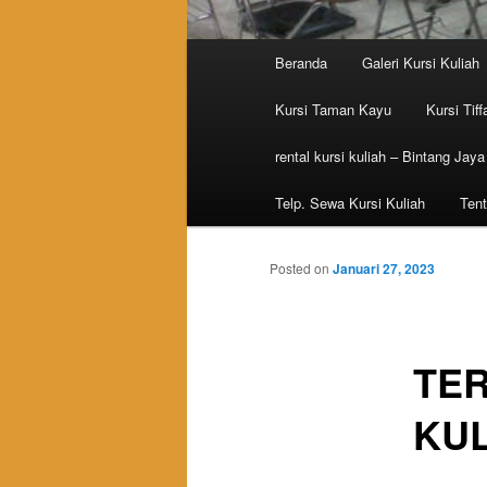
Main menu
Beranda
Galeri Kursi Kuliah
Skip to primary content
Skip to secondary content
Kursi Taman Kayu
Kursi Tiff
rental kursi kuliah – Bintang Jaya
Telp. Sewa Kursi Kuliah
Tent
Posted on
Januari 27, 2023
TE
KUL