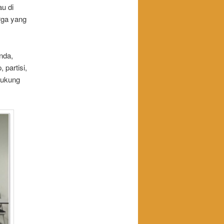
au di
rga yang
nda,
 partisi,
ndukung