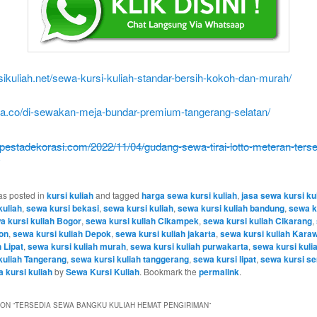
rsikuliah.net/sewa-kursi-kuliah-standar-bersih-kokoh-dan-murah/
eja.co/di-sewakan-meja-bundar-premium-tangerang-selatan/
atpestadekorasi.com/2022/11/04/gudang-sewa-tirai-lotto-meteran-terse
as posted in
kursi kuliah
and tagged
harga sewa kursi kuliah
,
jasa sewa kursi ku
kuliah
,
sewa kursi bekasi
,
sewa kursi kuliah
,
sewa kursi kuliah bandung
,
sewa k
a kursi kuliah Bogor
,
sewa kursi kuliah Cikampek
,
sewa kursi kuliah Cikarang
,
gon
,
sewa kursi kuliah Depok
,
sewa kursi kuliah jakarta
,
sewa kursi kuliah Kara
 Lipat
,
sewa kursi kuliah murah
,
sewa kursi kuliah purwakarta
,
sewa kursi kuli
kuliah Tangerang
,
sewa kursi kuliah tanggerang
,
sewa kursi lipat
,
sewa kursi s
 kursi kuliah
by
Sewa Kursi Kuliah
. Bookmark the
permalink
.
ON “
TERSEDIA SEWA BANGKU KULIAH HEMAT PENGIRIMAN
”