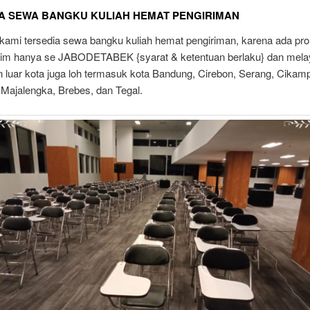
A SEWA BANGKU KULIAH HEMAT PENGIRIMAN
 kami tersedia sewa bangku kuliah hemat pengiriman, karena ada pro
rim hanya se JABODETABEK {syarat & ketentuan berlaku} dan mela
n luar kota juga loh termasuk kota Bandung, Cirebon, Serang, Cikam
 Majalengka, Brebes, dan Tegal.