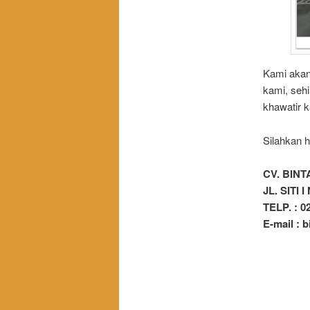
Kami akan
kami, seh
khawatir 
Silahkan h
CV. BIN
JL. SITI
TELP. : 0
E-mail :