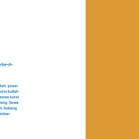
dia-di-
liah
,
pusat
ursi kuliah
sewa kursi
wang
,
Sewa
ah Subang
,
eminar
,