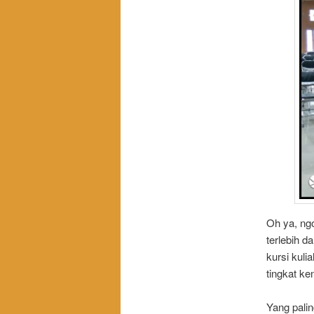
Oh ya, ng
terlebih d
kursi kul
tingkat k
Yang paling