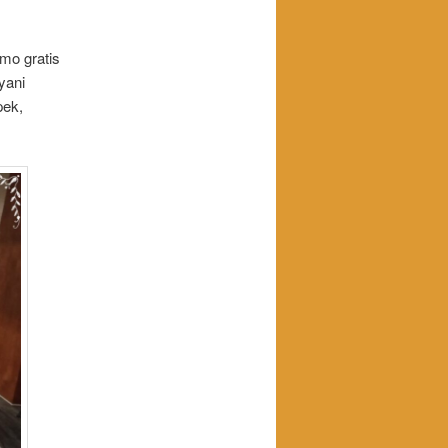
mo gratis
yani
pek,