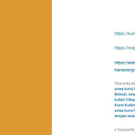
https://ku
https://m
https://al
karawang/
This entry w
sewa kursi 
Bekasi
,
sew
kuliah Cile
Kursi Kuliah
sewa kursi 
tempat sewa
5 THOUGHTS 