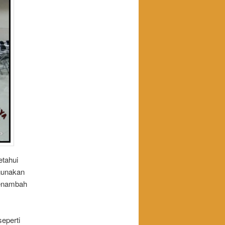
tahui
ggunakan
menambah
seperti