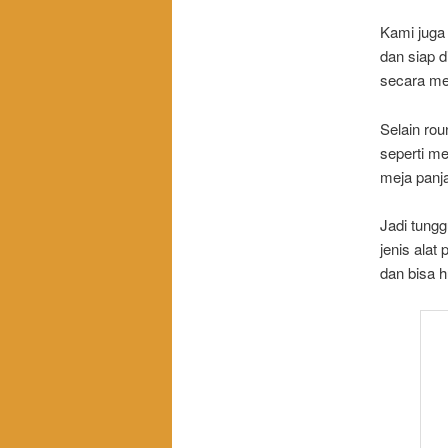
Kami juga
dan siap 
secara me
Selain rou
seperti me
meja panja
Jadi tung
jenis alat
dan bisa h