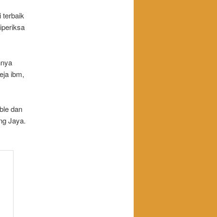
 terbaik
iperiksa
nnya
eja ibm,
ble dan
ng Jaya.