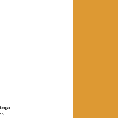
 dengan
en.