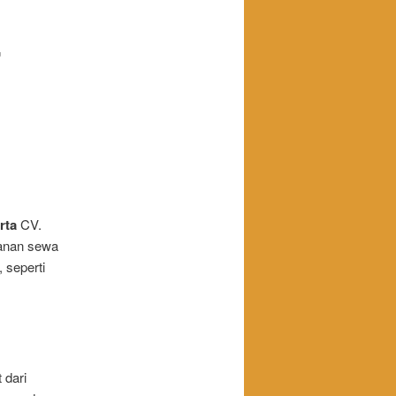
r
rta
CV.
yanan sewa
 seperti
 dari