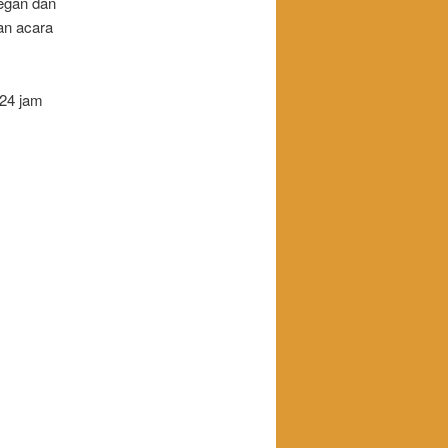
legan dan
an acara
 24 jam