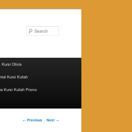
Search
Kursi Olivia
tal Kursi Kuliah
a Kursi Kuliah Promo
Post navigation
←
Previous
Next
→