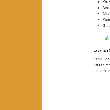
Kru 
Stok
Siap
Peme
Grat
Layanan S
Kami juga
ukuran mej
menarik. d