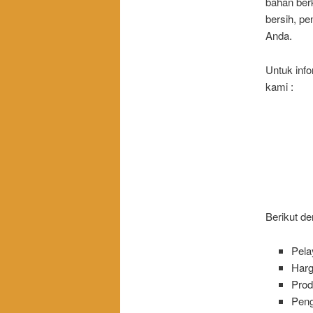
bahan ber
bersih, p
Anda.
Untuk inf
kami :
Berikut de
Pela
Harg
Prod
Peng