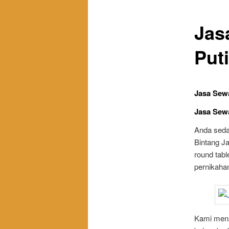
Jas
Put
Jasa Sewa
Jasa Sewa
Anda sed
Bintang J
round tabl
pernikahan
Kami mena