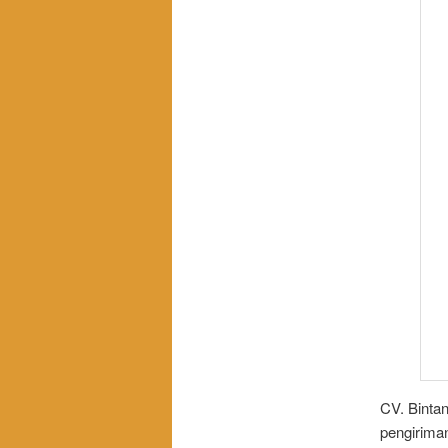
CV. Binta
pengirima