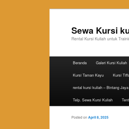
Sewa Kursi ku
Rental Kursi Kuliah untuk Trai
Main menu
Beranda
Galeri Kursi Kuliah
Skip to primary content
Skip to secondary content
Kursi Taman Kayu
Kursi Tiff
rental kursi kuliah – Bintang Jaya
Telp. Sewa Kursi Kuliah
Tent
Posted on
April 8, 2025