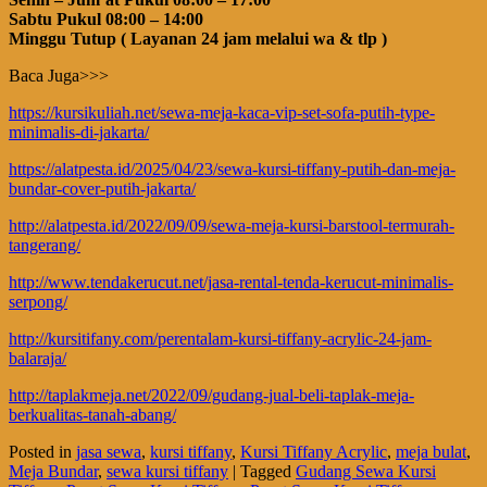
Sabtu Pukul 08:00 – 14:00
Minggu Tutup ( Layanan 24 jam melalui wa & tlp )
Baca Juga>>>
https://kursikuliah.net/sewa-meja-kaca-vip-set-sofa-putih-type-
minimalis-di-jakarta/
https://alatpesta.id/2025/04/23/sewa-kursi-tiffany-putih-dan-meja-
bundar-cover-putih-jakarta/
http://alatpesta.id/2022/09/09/sewa-meja-kursi-barstool-termurah-
tangerang/
http://www.tendakerucut.net/jasa-rental-tenda-kerucut-minimalis-
serpong/
http://kursitifany.com/perentalam-kursi-tiffany-acrylic-24-jam-
balaraja/
http://taplakmeja.net/2022/09/gudang-jual-beli-taplak-meja-
berkualitas-tanah-abang/
Posted in
jasa sewa
,
kursi tiffany
,
Kursi Tiffany Acrylic
,
meja bulat
,
Meja Bundar
,
sewa kursi tiffany
|
Tagged
Gudang Sewa Kursi