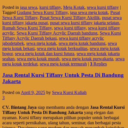
Posted in
jasa sewa
,
kursi tiffany
,
Meja Kotak
,
sewa kursi tiffany
|
Tagged
Gudang Sewa Kursi Tiffany
,
jasa sewa meja kotak
,
Pusat
Sewa Kursi Tiffany
,
Pusat Sewa Kursi Tiffany Akrilik
,
pusat sewa
kursi tiffany jakarta pusat
,
pusat sewa kursi tiffany jakarta selatan
,
Rumah Sewa Kursi Tiffany
,
sewa kursi tiffany
,
sewa kursi tiffany
acrylic
,
Sewa Kursi Tiffany Acrylic Daerah bandung
,
Sewa Kursi
Tiffany Acrylic Daerah bekasi
,
sewa kursi tiffany acrylic
jabodetabek
,
sewa meja kotak
,
sewa meja kotak bandung
,
sewa
meja kotak bekasi
,
sewa meja kotak berkualitas
,
sewa meja kotak
bogor
,
sewa meja kotak dan kursi futura
,
sewa meja kotak jakarta
sealtan
,
sewa meja kotak murah
,
sewa meja kotak purwakarta
,
sewa
meja kotak terdekat
,
sewa meja kotak termurah
|
3
Replies
Jasa Rental Kursi Tiffany Untuk Pesta Di Bandung
Jakarta
Posted on
April 9, 2025
by
Sewa Kursi Kuliah
3
CV. Bintang Jaya
siap membantu anda dengan
Jasa Rental Kursi
Tiffany Untuk Pesta Di Bandung Jakarta
yang elegan dan
nyaman. Kursi tiffany merupakan pilihan populer untuk berbagai
acara seperti pernikahan, ulang tahun, seminar, dan berbagai pesta
lainnya. Desainnya yang modern dan mewah menambah keindahan