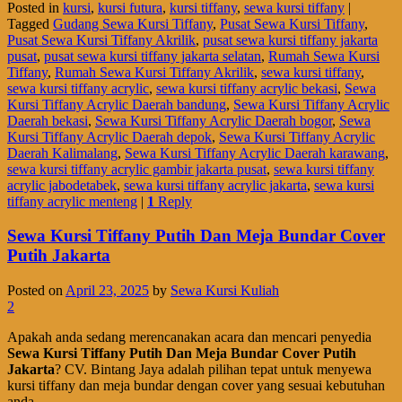
Posted in
kursi
,
kursi futura
,
kursi tiffany
,
sewa kursi tiffany
|
Tagged
Gudang Sewa Kursi Tiffany
,
Pusat Sewa Kursi Tiffany
,
Pusat Sewa Kursi Tiffany Akrilik
,
pusat sewa kursi tiffany jakarta
pusat
,
pusat sewa kursi tiffany jakarta selatan
,
Rumah Sewa Kursi
Tiffany
,
Rumah Sewa Kursi Tiffany Akrilik
,
sewa kursi tiffany
,
sewa kursi tiffany acrylic
,
sewa kursi tiffany acrylic bekasi
,
Sewa
Kursi Tiffany Acrylic Daerah bandung
,
Sewa Kursi Tiffany Acrylic
Daerah bekasi
,
Sewa Kursi Tiffany Acrylic Daerah bogor
,
Sewa
Kursi Tiffany Acrylic Daerah depok
,
Sewa Kursi Tiffany Acrylic
Daerah Kalimalang
,
Sewa Kursi Tiffany Acrylic Daerah karawang
,
sewa kursi tiffany acrylic gambir jakarta pusat
,
sewa kursi tiffany
acrylic jabodetabek
,
sewa kursi tiffany acrylic jakarta
,
sewa kursi
tiffany acrylic menteng
|
1
Reply
Sewa Kursi Tiffany Putih Dan Meja Bundar Cover
Putih Jakarta
Posted on
April 23, 2025
by
Sewa Kursi Kuliah
2
Apakah anda sedang merencanakan acara dan mencari penyedia
Sewa Kursi Tiffany Putih Dan Meja Bundar Cover Putih
Jakarta
? CV. Bintang Jaya adalah pilihan tepat untuk menyewa
kursi tiffany dan meja bundar dengan cover yang sesuai kebutuhan
anda.