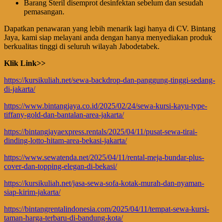
Barang Steril disemprot desinfektan sebelum dan sesudah
pemasangan.
Dapatkan penawaran yang lebih menarik lagi hanya di CV. Bintang
Jaya, kami siap melayani anda dengan hanya menyediakan produk
berkualitas tinggi di seluruh wilayah Jabodetabek.
Klik Link>>
https://kursikuliah.net/sewa-backdrop-dan-panggung-tinggi-sedang-
di-jakarta/
https://www.bintangjaya.co.id/2025/02/24/sewa-kursi-kayu-type-
tiffany-gold-dan-bantalan-area-jakarta/
https://bintangjayaexpress.rentals/2025/04/11/pusat-sewa-tirai-
dinding-lotto-hitam-area-bekasi-jakarta/
https://www.sewatenda.net/2025/04/11/rental-meja-bundar-plus-
cover-dan-topping-elegan-di-bekasi/
https://kursikuliah.net/jasa-sewa-sofa-kotak-murah-dan-nyaman-
siap-kirim-jakarta/
https://bintangrentalindonesia.com/2025/04/11/tempat-sewa-kursi-
taman-harga-terbaru-di-bandung-kota/