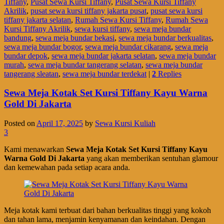
Tiffany
,
Pusat Sewa Kursi Tiffany
,
Pusat Sewa Kursi Tiffany
Akrilik
,
pusat sewa kursi tiffany jakarta pusat
,
pusat sewa kursi
tiffany jakarta selatan
,
Rumah Sewa Kursi Tiffany
,
Rumah Sewa
Kursi Tiffany Akrilik
,
sewa kursi tiffany
,
sewa meja bundar
bandung
,
sewa meja bundar bekasi
,
sewa meja bundar berkualitas
,
sewa meja bundar bogor
,
sewa meja bundar cikarang
,
sewa meja
bundar depok
,
sewa meja bundar jakarta selatan
,
sewa meja bundar
murah
,
sewa meja bundar tangerang selatan
,
sewa meja bundar
tangerang sleatan
,
sewa meja bundar terdekat
|
2
Replies
Sewa Meja Kotak Set Kursi Tiffany Kayu Warna
Gold Di Jakarta
Posted on
April 17, 2025
by
Sewa Kursi Kuliah
3
Kami menawarkan
Sewa Meja Kotak Set Kursi Tiffany Kayu
Warna Gold Di Jakarta
yang akan memberikan sentuhan glamour
dan kemewahan pada setiap acara anda.
Meja kotak kami terbuat dari bahan berkualitas tinggi yang kokoh
dan tahan lama, menjamin kenyamanan dan keindahan. Dengan