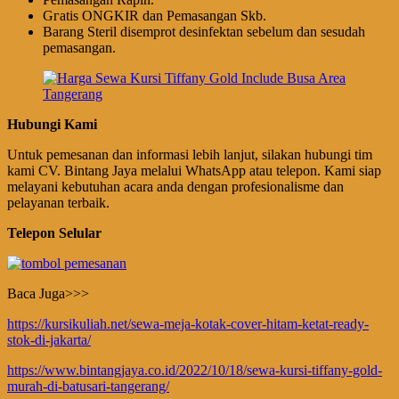
Gгаtіѕ ONGKIR dan Pemasangan Skb.
Barang Steril disemprot desinfektan sebelum dan sesudah
pemasangan.
Hubungi Kami
Untuk pemesanan dan informasi lebih lanjut, silakan hubungi tim
kami CV. Bintang Jaya melalui WhatsApp atau telepon. Kami siap
melayani kebutuhan acara anda dengan profesionalisme dan
pelayanan terbaik.
Telepon Selular
Baca Juga>>>
https://kursikuliah.net/sewa-meja-kotak-cover-hitam-ketat-ready-
stok-di-jakarta/
https://www.bintangjaya.co.id/2022/10/18/sewa-kursi-tiffany-gold-
murah-di-batusari-tangerang/