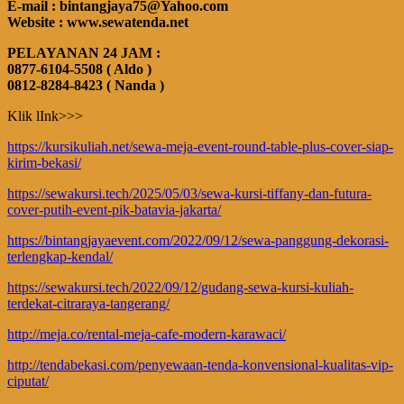
E-mail : bintangjaya75@Yahoo.com
Website : www.sewatenda.net
PELAYANAN 24 JAM :
0877-6104-5508 ( Aldo )
0812-8284-8423 ( Nanda )
Klik lInk>>>
https://kursikuliah.net/sewa-meja-event-round-table-plus-cover-siap-
kirim-bekasi/
https://sewakursi.tech/2025/05/03/sewa-kursi-tiffany-dan-futura-
cover-putih-event-pik-batavia-jakarta/
https://bintangjayaevent.com/2022/09/12/sewa-panggung-dekorasi-
terlengkap-kendal/
https://sewakursi.tech/2022/09/12/gudang-sewa-kursi-kuliah-
terdekat-citraraya-tangerang/
http://meja.co/rental-meja-cafe-modern-karawaci/
http://tendabekasi.com/penyewaan-tenda-konvensional-kualitas-vip-
ciputat/