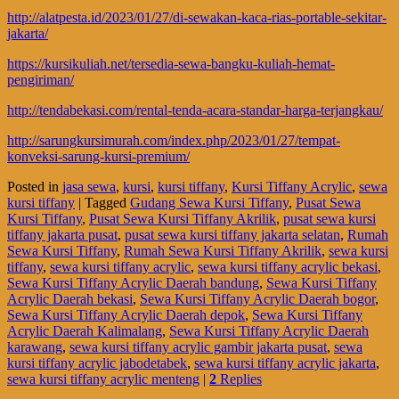
http://alatpesta.id/2023/01/27/di-sewakan-kaca-rias-portable-sekitar-
jakarta/
https://kursikuliah.net/tersedia-sewa-bangku-kuliah-hemat-
pengiriman/
http://tendabekasi.com/rental-tenda-acara-standar-harga-terjangkau/
http://sarungkursimurah.com/index.php/2023/01/27/tempat-
konveksi-sarung-kursi-premium/
Posted in
jasa sewa
,
kursi
,
kursi tiffany
,
Kursi Tiffany Acrylic
,
sewa
kursi tiffany
|
Tagged
Gudang Sewa Kursi Tiffany
,
Pusat Sewa
Kursi Tiffany
,
Pusat Sewa Kursi Tiffany Akrilik
,
pusat sewa kursi
tiffany jakarta pusat
,
pusat sewa kursi tiffany jakarta selatan
,
Rumah
Sewa Kursi Tiffany
,
Rumah Sewa Kursi Tiffany Akrilik
,
sewa kursi
tiffany
,
sewa kursi tiffany acrylic
,
sewa kursi tiffany acrylic bekasi
,
Sewa Kursi Tiffany Acrylic Daerah bandung
,
Sewa Kursi Tiffany
Acrylic Daerah bekasi
,
Sewa Kursi Tiffany Acrylic Daerah bogor
,
Sewa Kursi Tiffany Acrylic Daerah depok
,
Sewa Kursi Tiffany
Acrylic Daerah Kalimalang
,
Sewa Kursi Tiffany Acrylic Daerah
karawang
,
sewa kursi tiffany acrylic gambir jakarta pusat
,
sewa
kursi tiffany acrylic jabodetabek
,
sewa kursi tiffany acrylic jakarta
,
sewa kursi tiffany acrylic menteng
|
2
Replies