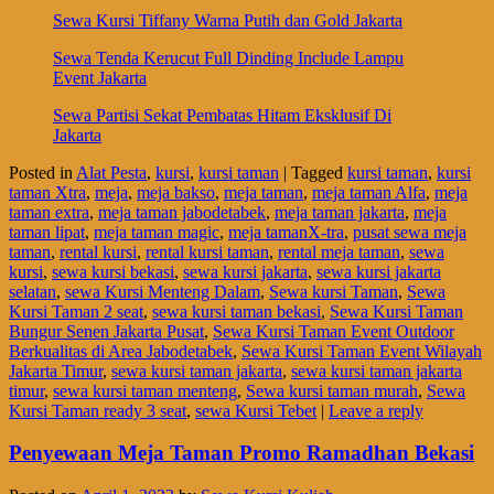
Sewa Kursi Tiffany Warna Putih dan Gold Jakarta
Sewa Tenda Kerucut Full Dinding Include Lampu
Event Jakarta
Sewa Partisi Sekat Pembatas Hitam Eksklusif Di
Jakarta
Posted in
Alat Pesta
,
kursi
,
kursi taman
|
Tagged
kursi taman
,
kursi
taman Xtra
,
meja
,
meja bakso
,
meja taman
,
meja taman Alfa
,
meja
taman extra
,
meja taman jabodetabek
,
meja taman jakarta
,
meja
taman lipat
,
meja taman magic
,
meja tamanX-tra
,
pusat sewa meja
taman
,
rental kursi
,
rental kursi taman
,
rental meja taman
,
sewa
kursi
,
sewa kursi bekasi
,
sewa kursi jakarta
,
sewa kursi jakarta
selatan
,
sewa Kursi Menteng Dalam
,
Sewa kursi Taman
,
Sewa
Kursi Taman 2 seat
,
sewa kursi taman bekasi
,
Sewa Kursi Taman
Bungur Senen Jakarta Pusat
,
Sewa Kursi Taman Event Outdoor
Berkualitas di Area Jabodetabek
,
Sewa Kursi Taman Event Wilayah
Jakarta Timur
,
sewa kursi taman jakarta
,
sewa kursi taman jakarta
timur
,
sewa kursi taman menteng
,
Sewa kursi taman murah
,
Sewa
Kursi Taman ready 3 seat
,
sewa Kursi Tebet
|
Leave a reply
Penyewaan Meja Taman Promo Ramadhan Bekasi