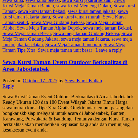
sewa kursi
,
sewa kursi bekasi
,
sewa kursi jakarta selatan
,
Sewa
Kursi Meja Taman Banten
,
sewa Kursi Menteng Dalam
,
Sewa kursi
Taman
,
sewa kursi taman bekasi
,
sewa kursi taman jakarta
,
sewa
kursi taman jakarta utara
,
Sewa kursi taman murah
,
Sewa Kursi
Taman seat 3
,
Sewa Meja Gudang Bekasi
,
Sewa Meja Taman
Alpha
,
Sewa Meja Taman Alpha Depok
,
sewa meja taman Bekasi
,
Sewa Meja Taman Besar
,
Sewa meja taman Gudang Bekasi
,
Sewa
Meja Taman Gudang Jakarta
,
sewa meja taman Jakarta
,
sewa meja
taman jakarta selatan
,
Sewa Meja Taman Pancoran
,
Sewa Meja
Taman Tipe Xtra
,
Sewa meja taman unit besar
|
Leave a reply
Sewa Kursi Taman Event Outdoor Berkualitas di
Area Jabodetabek
Posted on
Oktober 17, 2025
by
Sewa Kursi Kuliah
Reply
Sewa Kursi Taman Event Outdoor Berkualitas di Area Jabodetabek
Ready Ukuran 120 dan 180 Event Wilayah Jakarta Timur Harga
sewa murah kursi Tipe Xtra Gratis Ongkir antar jemput pasang dan
bongkar skb siap melayani untuk acara di Jabodetabek, Banten,
Karawang, Purwakarta & Bandung. Tentunya dengan Kursi Taman
berkualitas akan memberikan kepuasan bagi anda dan menunjang
kesuksesan event anda.