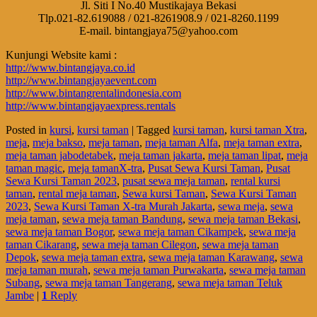
Jl. Siti I No.40 Mustikajaya Bekasi
Tlp.021-82.619088 / 021-8261908.9 / 021-8260.1199
E-mail. bintangjaya75@yahoo.com
Kunjungi Website kami :
http://www.bintangjaya.co.id
http://www.bintangjayaevent.com
http://www.bintangrentalindonesia.com
http://www.bintangjayaexpress.rentals
Posted in
kursi
,
kursi taman
|
Tagged
kursi taman
,
kursi taman Xtra
,
meja
,
meja bakso
,
meja taman
,
meja taman Alfa
,
meja taman extra
,
meja taman jabodetabek
,
meja taman jakarta
,
meja taman lipat
,
meja
taman magic
,
meja tamanX-tra
,
Pusat Sewa Kursi Taman
,
Pusat
Sewa Kursi Taman 2023
,
pusat sewa meja taman
,
rental kursi
taman
,
rental meja taman
,
Sewa kursi Taman
,
Sewa Kursi Taman
2023
,
Sewa Kursi Taman X-tra Murah Jakarta
,
sewa meja
,
sewa
meja taman
,
sewa meja taman Bandung
,
sewa meja taman Bekasi
,
sewa meja taman Bogor
,
sewa meja taman Cikampek
,
sewa meja
taman Cikarang
,
sewa meja taman Cilegon
,
sewa meja taman
Depok
,
sewa meja taman extra
,
sewa meja taman Karawang
,
sewa
meja taman murah
,
sewa meja taman Purwakarta
,
sewa meja taman
Subang
,
sewa meja taman Tangerang
,
sewa meja taman Teluk
Jambe
|
1
Reply