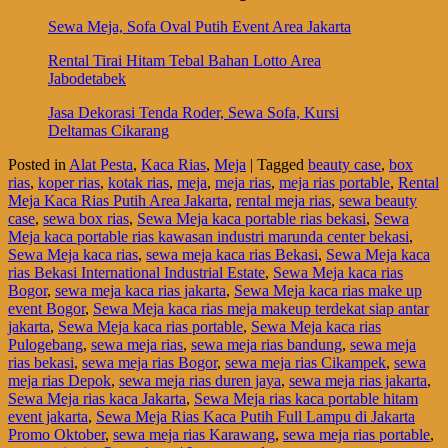
Sewa Meja, Sofa Oval Putih Event Area Jakarta
Rental Tirai Hitam Tebal Bahan Lotto Area
Jabodetabek
Jasa Dekorasi Tenda Roder, Sewa Sofa, Kursi
Deltamas Cikarang
Posted in
Alat Pesta
,
Kaca Rias
,
Meja
|
Tagged
beauty case
,
box
rias
,
koper rias
,
kotak rias
,
meja
,
meja rias
,
meja rias portable
,
Rental
Meja Kaca Rias Putih Area Jakarta
,
rental meja rias
,
sewa beauty
case
,
sewa box rias
,
Sewa Meja kaca portable rias bekasi
,
Sewa
Meja kaca portable rias kawasan industri marunda center bekasi
,
Sewa Meja kaca rias
,
sewa meja kaca rias Bekasi
,
Sewa Meja kaca
rias Bekasi International Industrial Estate
,
Sewa Meja kaca rias
Bogor
,
sewa meja kaca rias jakarta
,
Sewa Meja kaca rias make up
event Bogor
,
Sewa Meja kaca rias meja makeup terdekat siap antar
jakarta
,
Sewa Meja kaca rias portable
,
Sewa Meja kaca rias
Pulogebang
,
sewa meja rias
,
sewa meja rias bandung
,
sewa meja
rias bekasi
,
sewa meja rias Bogor
,
sewa meja rias Cikampek
,
sewa
meja rias Depok
,
sewa meja rias duren jaya
,
sewa meja rias jakarta
,
Sewa Meja rias kaca Jakarta
,
Sewa Meja rias kaca portable hitam
event jakarta
,
Sewa Meja Rias Kaca Putih Full Lampu di Jakarta
Promo Oktober
,
sewa meja rias Karawang
,
sewa meja rias portable
,