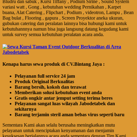
Bludru dan sabuk , Kursi Tiffany , Podium Sirine , Sound System
variasi watt , Gong , kebutuhan wedding Pernikahan , Karpet
buana, Alat Catering , Flipchart , Podium , videotron, Lampu , Bean
Bag bulat , Flooring , gapura , Screen Proyektor aneka ukuran,
gubukan catering dan peralatan lainnya bisa hubungi kami untuk
kebutuhannnya namun bisa juga langsung datang kegudang kami
untuk survey semua kebutuhan peralatan acara anda.
Kenapa harus sewa produk di CV.Bintang Jaya :
Pelayanan full service 24 jam
Produk Original Berkualitas
Barang bersih, kokoh dan terawat
Memberikan solusi kebutuhan event anda
Gratis ongkir antar jemput setting terima beres
Pelayanan sangat luas wilayah Jabodetabek dan
sekitarnya
Barang terjamin steril aman bebas virus seperti baru
Sementara Kami akan selalu berusaha meningkatkan mutu
pelayanan untuk menciptakan kenyamanan dan menjamin
kesuksesan berjalannya acara anda sementara dengan Tim Kami