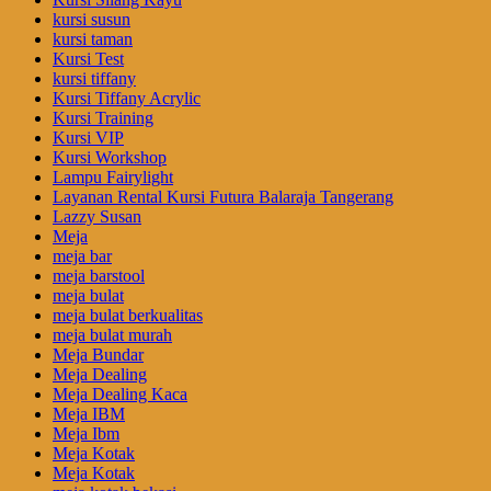
kursi susun
kursi taman
Kursi Test
kursi tiffany
Kursi Tiffany Acrylic
Kursi Training
Kursi VIP
Kursi Workshop
Lampu Fairylight
Layanan Rental Kursi Futura Balaraja Tangerang
Lazzy Susan
Meja
meja bar
meja barstool
meja bulat
meja bulat berkualitas
meja bulat murah
Meja Bundar
Meja Dealing
Meja Dealing Kaca
Meja IBM
Meja Ibm
Meja Kotak
Meja Kotak