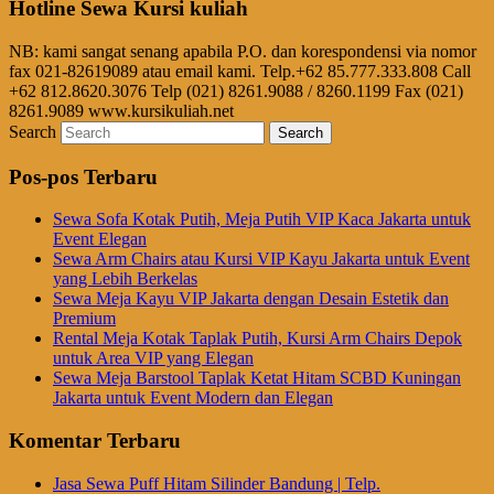
Hotline Sewa Kursi kuliah
NB: kami sangat senang apabila P.O. dan korespondensi via nomor
fax 021-82619089 atau email kami. Telp.+62 85.777.333.808 Call
+62 812.8620.3076 Telp (021) 8261.9088 / 8260.1199 Fax (021)
8261.9089 www.kursikuliah.net
Search
Pos-pos Terbaru
Sewa Sofa Kotak Putih, Meja Putih VIP Kaca Jakarta untuk
Event Elegan
Sewa Arm Chairs atau Kursi VIP Kayu Jakarta untuk Event
yang Lebih Berkelas
Sewa Meja Kayu VIP Jakarta dengan Desain Estetik dan
Premium
Rental Meja Kotak Taplak Putih, Kursi Arm Chairs Depok
untuk Area VIP yang Elegan
Sewa Meja Barstool Taplak Ketat Hitam SCBD Kuningan
Jakarta untuk Event Modern dan Elegan
Komentar Terbaru
Jasa Sewa Puff Hitam Silinder Bandung | Telp.