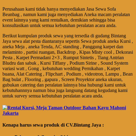
Perusahaan kami tidak hanya menyediakan Jasa Sewa Sofa
Beanbag , namun kami juga menyediakan Aneka macam peralatan
event lainnya yang kami rentalkan, demikian sehingga bisa
konsultasikan untuk semua kebutuhan peralatan acara anda.
Berikut kumpulan produk sewa yang tersedia di gudang Bintang
Jaya sewa alat pesta diantaranya sepertis Sewa produk aneka Kursi ,
aneka Meja , aneka Tenda, AC standing , Panggung karpet dan
melaminto , partisi ruangan, Backdrop , Kipas Misty cool , Dekorasi
Pesta , Karpet Permadani 2×3 , Rumput Sintetis , Tiang Antrian
Bludru dan sabuk , Kursi Tiffany , Podium Sirine , Sound System
variasi watt , Gong , kebutuhan wedding Pernikahan , Karpet
buana, Alat Catering , Flipchart , Podium , videotron, Lampu , Bean
Bag bulat , Flooring , gapura , Screen Proyektor aneka ukuran,
gubukan catering dan peralatan lainnya bisa hubungi kami untuk
kebutuhannnya namun bisa juga langsung datang kegudang kami
untuk survey semua kebutuhan peralatan acara anda.
Kenapa harus sewa produk di CV.Bintang Jaya :