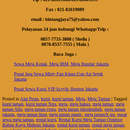
Fax : 021-82619089
email : bintangjaya75@yahoo.com
Pelayanan 24 jam hubungi Whatsapp/Telp :
0857-7733-3808 ( Sheila )
0878-8537-7555 ( Mala )
Baca Juga :
Sewa Meja Kotak, Meja IBM, Meja Bundar Jakarta
Pusat Jasa Sewa Misty Fan Kipas Uap Air Sejuk
Jakarta
Pusat Sewa Kursi VIP Acrylic Bening Jakarta
Posted in
Alat Pesta
,
kursi
,
kursi taman
,
Meja
,
Meja Taman
|
Tagged
kursi taman
,
kursi taman Xtra
,
meja
,
meja bakso
,
meja taman
,
meja
taman Alfa
,
meja taman extra
,
meja taman jabodetabek
,
meja taman
jakarta
,
meja taman lipat
,
meja taman magic
,
meja tamanX-tra
,
pusat
sewa meja taman
,
rental kursi
,
Rental Kursi Meja Taman Outdoor
Bahan Kayu Mahoni Jakarta
,
rental kursi taman
,
rental meja taman
,