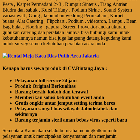
Pesta , Karpet Permadani 2×3 , Rumput Sintetis , Tiang Antrian
Bludru dan sabuk , Kursi Tiffany , Podium Sirine , Sound System
variasi watt , Gong , kebutuhan wedding Pernikahan , Karpet
buana, Alat Catering , Flipchart , Podium , videotron, Lampu , Bean
Bag bulat , Flooring , gapura , Screen Proyektor aneka ukuran,
gubukan catering dan peralatan lainnya bisa hubungi kami untuk
kebutuhannnya namun bisa juga langsung datang kegudang kami
untuk survey semua kebutuhan peralatan acara anda.
Kenapa harus sewa produk di CV.Bintang Jaya :
Pelayanan full service 24 jam
Produk Original Berkualitas
Barang bersih, kokoh dan terawat
Memberikan solusi kebutuhan event anda
Gratis ongkir antar jemput setting terima beres
Pelayanan sangat luas wilayah Jabodetabek dan
sekitarnya
Barang terjamin steril aman bebas virus seperti baru
Sementara Kami akan selalu berusaha meningkatkan mutu
pelayanan untuk menciptakan kenyamanan dan menjamin