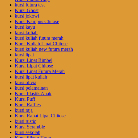
kursi futura test
Kursi Ghost
kursi jokowi
Kursi Kampus Chitose
kursi kayu
kursi kuliah
kursi kuliah futura merah
Kursi Kuliah Lipat Chitose
kursi kuliah new futura merah
kursi lipat
Kursi Lipat Bimbel
Kursi Lipat Chitose
Kursi Lipat Futura Merah
kursi lipat kuliah
kursi olivia
kursi pelamainan
Kursi Plastik Anak
Kursi Puff
Kursi Raffles
kursi raja
Kursi Rapat Lipat Chitose
kursi rustic
Kursi Scramble
kursi sekolah
Kursi Silang Kayu