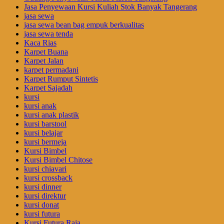
Jasa Penyewaan Kursi Kuliah Stok Banyak Tangerang
jasa sewa
jasa sewa bean bag empuk berkualitas
jasa sewa tenda
Kaca Rias
Karpet Buana
Karpet Jalan
karpet permadani
Karpet Rumput Sintetis
Karpet Sajadah
kursi
kursi anak
kursi anak plastik
kursi barstool
kursi belajar
kursi bermeja
Kursi Bimbel
Kursi Bimbel Chitose
kursi chiavari
kursi crossback
kursi dinner
kursi direktur
kursi donat
kursi futura
Kursi Futura Raja