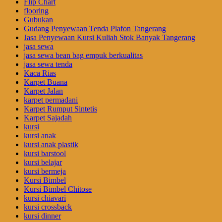
Flip Chart
flooring
Gubukan
Gudang Penyewaan Tenda Plafon Tangerang
Jasa Penyewaan Kursi Kuliah Stok Banyak Tangerang
jasa sewa
jasa sewa bean bag empuk berkualitas
jasa sewa tenda
Kaca Rias
Karpet Buana
Karpet Jalan
karpet permadani
Karpet Rumput Sintetis
Karpet Sajadah
kursi
kursi anak
kursi anak plastik
kursi barstool
kursi belajar
kursi bermeja
Kursi Bimbel
Kursi Bimbel Chitose
kursi chiavari
kursi crossback
kursi dinner