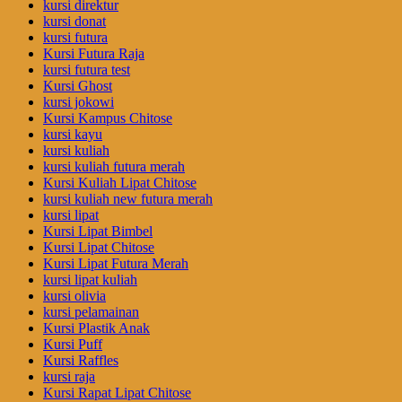
kursi direktur
kursi donat
kursi futura
Kursi Futura Raja
kursi futura test
Kursi Ghost
kursi jokowi
Kursi Kampus Chitose
kursi kayu
kursi kuliah
kursi kuliah futura merah
Kursi Kuliah Lipat Chitose
kursi kuliah new futura merah
kursi lipat
Kursi Lipat Bimbel
Kursi Lipat Chitose
Kursi Lipat Futura Merah
kursi lipat kuliah
kursi olivia
kursi pelamainan
Kursi Plastik Anak
Kursi Puff
Kursi Raffles
kursi raja
Kursi Rapat Lipat Chitose