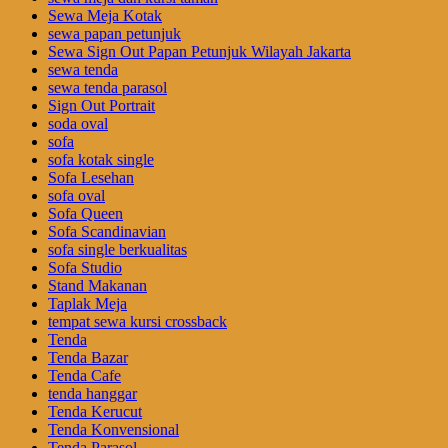
Sewa Meja Kotak
sewa papan petunjuk
Sewa Sign Out Papan Petunjuk Wilayah Jakarta
sewa tenda
sewa tenda parasol
Sign Out Portrait
soda oval
sofa
sofa kotak single
Sofa Lesehan
sofa oval
Sofa Queen
Sofa Scandinavian
sofa single berkualitas
Sofa Studio
Stand Makanan
Taplak Meja
tempat sewa kursi crossback
Tenda
Tenda Bazar
Tenda Cafe
tenda hanggar
Tenda Kerucut
Tenda Konvensional
Tenda Parasol