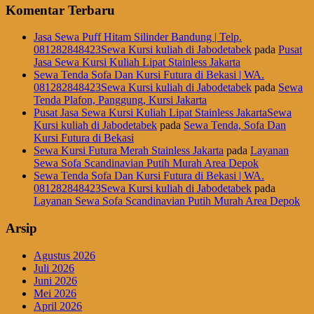
Komentar Terbaru
Jasa Sewa Puff Hitam Silinder Bandung | Telp.
081282848423Sewa Kursi kuliah di Jabodetabek
pada
Pusat
Jasa Sewa Kursi Kuliah Lipat Stainless Jakarta
Sewa Tenda Sofa Dan Kursi Futura di Bekasi | WA.
081282848423Sewa Kursi kuliah di Jabodetabek
pada
Sewa
Tenda Plafon, Panggung, Kursi Jakarta
Pusat Jasa Sewa Kursi Kuliah Lipat Stainless JakartaSewa
Kursi kuliah di Jabodetabek
pada
Sewa Tenda, Sofa Dan
Kursi Futura di Bekasi
Sewa Kursi Futura Merah Stainless Jakarta
pada
Layanan
Sewa Sofa Scandinavian Putih Murah Area Depok
Sewa Tenda Sofa Dan Kursi Futura di Bekasi | WA.
081282848423Sewa Kursi kuliah di Jabodetabek
pada
Layanan Sewa Sofa Scandinavian Putih Murah Area Depok
Arsip
Agustus 2026
Juli 2026
Juni 2026
Mei 2026
April 2026