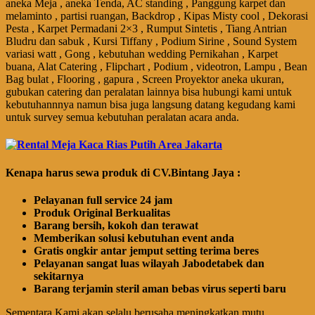
aneka Meja , aneka Tenda, AC standing , Panggung karpet dan
melaminto , partisi ruangan, Backdrop , Kipas Misty cool , Dekorasi
Pesta , Karpet Permadani 2×3 , Rumput Sintetis , Tiang Antrian
Bludru dan sabuk , Kursi Tiffany , Podium Sirine , Sound System
variasi watt , Gong , kebutuhan wedding Pernikahan , Karpet
buana, Alat Catering , Flipchart , Podium , videotron, Lampu , Bean
Bag bulat , Flooring , gapura , Screen Proyektor aneka ukuran,
gubukan catering dan peralatan lainnya bisa hubungi kami untuk
kebutuhannnya namun bisa juga langsung datang kegudang kami
untuk survey semua kebutuhan peralatan acara anda.
Kenapa harus sewa produk di CV.Bintang Jaya :
Pelayanan full service 24 jam
Produk Original Berkualitas
Barang bersih, kokoh dan terawat
Memberikan solusi kebutuhan event anda
Gratis ongkir antar jemput setting terima beres
Pelayanan sangat luas wilayah Jabodetabek dan
sekitarnya
Barang terjamin steril aman bebas virus seperti baru
Sementara Kami akan selalu berusaha meningkatkan mutu