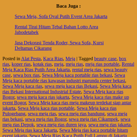
Baca Juga :
Sewa Meja, Sofa Oval Putih Event Area Jakarta
Rental Tirai Hitam Tebal Bahan Lotto Area
Jabodetabek
Jasa Dekorasi Tenda Roder, Sewa Sofa, Kursi
Deltamas Cikarang
Posted in
Alat Pesta
,
Kaca Rias
,
Meja
|
Tagged
beauty case
,
box
rias
,
koper rias
,
kotak rias
,
meja
,
meja rias
,
meja rias portable
,
Rental
Meja Kaca Rias Putih Area Jakarta
,
rental meja rias
,
sewa beauty
case
,
sewa box rias
,
Sewa Meja kaca portable rias bekasi
,
Sewa
Meja kaca portable rias kawasan industri marunda center bekasi
,
Sewa Meja kaca rias
,
sewa meja kaca rias Bekasi
,
Sewa Meja kaca
rias Bekasi International Industrial Estate
,
Sewa Meja kaca rias
Bogor
,
sewa meja kaca rias jakarta
,
Sewa Meja kaca rias make up
event Bogor
,
Sewa Meja kaca rias meja makeup terdekat siap antar
jakarta
,
Sewa Meja kaca rias portable
,
Sewa Meja kaca rias
Pulogebang
,
sewa meja rias
,
sewa meja rias bandung
,
sewa meja
rias bekasi
,
sewa meja rias Bogor
,
sewa meja rias Cikampek
,
sewa
meja rias Depok
,
sewa meja rias duren jaya
,
sewa meja rias jakarta
,
Sewa Meja rias kaca Jakarta
,
Sewa Meja rias kaca portable hitam
event jakarta
,
Sewa Meja Rias Kaca Putih Full Lampu di Jakarta