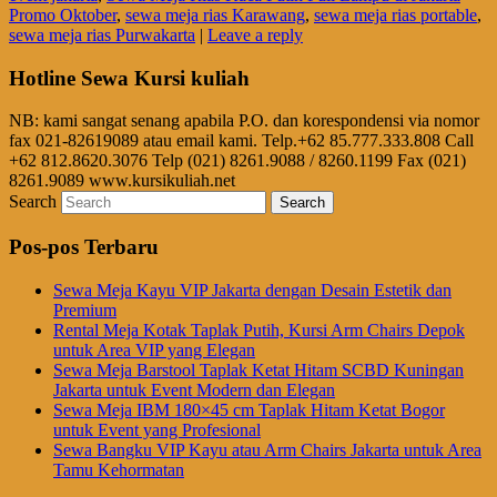
Promo Oktober
,
sewa meja rias Karawang
,
sewa meja rias portable
,
sewa meja rias Purwakarta
|
Leave a reply
Hotline Sewa Kursi kuliah
NB: kami sangat senang apabila P.O. dan korespondensi via nomor
fax 021-82619089 atau email kami. Telp.+62 85.777.333.808 Call
+62 812.8620.3076 Telp (021) 8261.9088 / 8260.1199 Fax (021)
8261.9089 www.kursikuliah.net
Search
Pos-pos Terbaru
Sewa Meja Kayu VIP Jakarta dengan Desain Estetik dan
Premium
Rental Meja Kotak Taplak Putih, Kursi Arm Chairs Depok
untuk Area VIP yang Elegan
Sewa Meja Barstool Taplak Ketat Hitam SCBD Kuningan
Jakarta untuk Event Modern dan Elegan
Sewa Meja IBM 180×45 cm Taplak Hitam Ketat Bogor
untuk Event yang Profesional
Sewa Bangku VIP Kayu atau Arm Chairs Jakarta untuk Area
Tamu Kehormatan