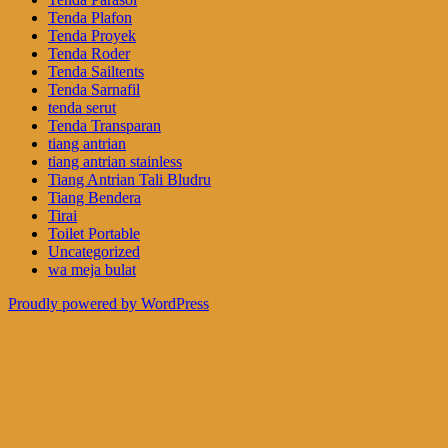
Tenda Plafon
Tenda Proyek
Tenda Roder
Tenda Sailtents
Tenda Sarnafil
tenda serut
Tenda Transparan
tiang antrian
tiang antrian stainless
Tiang Antrian Tali Bludru
Tiang Bendera
Tirai
Toilet Portable
Uncategorized
wa meja bulat
Proudly powered by WordPress