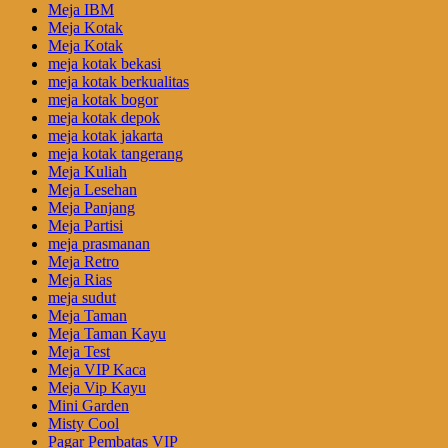
Meja IBM
Meja Kotak
Meja Kotak
meja kotak bekasi
meja kotak berkualitas
meja kotak bogor
meja kotak depok
meja kotak jakarta
meja kotak tangerang
Meja Kuliah
Meja Lesehan
Meja Panjang
Meja Partisi
meja prasmanan
Meja Retro
Meja Rias
meja sudut
Meja Taman
Meja Taman Kayu
Meja Test
Meja VIP Kaca
Meja Vip Kayu
Mini Garden
Misty Cool
Pagar Pembatas VIP