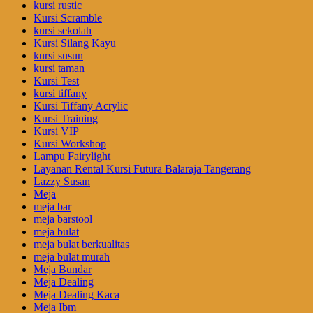
kursi rustic
Kursi Scramble
kursi sekolah
Kursi Silang Kayu
kursi susun
kursi taman
Kursi Test
kursi tiffany
Kursi Tiffany Acrylic
Kursi Training
Kursi VIP
Kursi Workshop
Lampu Fairylight
Layanan Rental Kursi Futura Balaraja Tangerang
Lazzy Susan
Meja
meja bar
meja barstool
meja bulat
meja bulat berkualitas
meja bulat murah
Meja Bundar
Meja Dealing
Meja Dealing Kaca
Meja Ibm