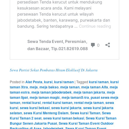
Sewa Partisi Sekat Pembatas Hitam Eksklusif Di Jakarta
Posted in
Alat Pesta
,
kursi
,
kursi taman
|
Tagged
kursi taman
,
kursi
taman Xtra
,
meja
,
meja bakso
,
meja taman
,
meja taman Alfa
,
meja
taman extra
,
meja taman jabodetabek
,
meja taman jakarta
,
meja
taman lipat
,
meja taman magic
,
meja tamanX-tra
,
pusat sewa meja
taman
,
rental kursi
,
rental kursi taman
,
rental meja taman
,
sewa
kursi
,
sewa kursi bekasi
,
sewa kursi jakarta
,
sewa kursi jakarta
selatan
,
sewa Kursi Menteng Dalam
,
Sewa kursi Taman
,
Sewa
Kursi Taman 2 seat
,
sewa kursi taman bekasi
,
Sewa Kursi Taman
Bungur Senen Jakarta Pusat
,
Sewa Kursi Taman Event Outdoor
Berkualitas di Area Jabodetabek
,
Sewa Kursi Taman Event