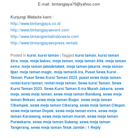
E-mail. bintangjaya75@yahoo.com
Kunjungi Website kami :
http://www.bintangjaya.co.id
http://www.bintangjayaevent.com
http://www.bintangrentalindonesia.com
http://www.bintangjayaexpress.rentals
Posted in
kursi
,
kursi taman
|
Tagged
kursi taman
,
kursi taman
Xtra
,
meja
,
meja bakso
,
meja taman
,
meja taman Alfa
,
meja taman
extra
,
meja taman jabodetabek
,
meja taman jakarta
,
meja taman
lipat
,
meja taman magic
,
meja tamanX-tra
,
Pusat Sewa Kursi
Taman
,
Pusat Sewa Kursi Taman 2023
,
pusat sewa meja taman
,
rental kursi taman
,
rental meja taman
,
Sewa kursi Taman
,
Sewa
Kursi Taman 2023
,
Sewa Kursi Taman X-tra Murah Jakarta
,
sewa
meja
,
sewa meja taman
,
sewa meja taman Bandung
,
sewa meja
taman Bekasi
,
sewa meja taman Bogor
,
sewa meja taman
Cikampek
,
sewa meja taman Cikarang
,
sewa meja taman Cilegon
,
sewa meja taman Depok
,
sewa meja taman extra
,
sewa meja
taman Karawang
,
sewa meja taman murah
,
sewa meja taman
Purwakarta
,
sewa meja taman Subang
,
sewa meja taman
Tangerang
,
sewa meja taman Teluk Jambe
|
1
Reply