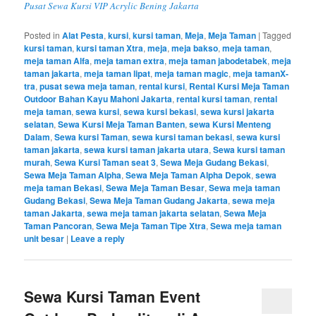
Pusat Sewa Kursi VIP Acrylic Bening Jakarta
Posted in
Alat Pesta
,
kursi
,
kursi taman
,
Meja
,
Meja Taman
|
Tagged
kursi taman
,
kursi taman Xtra
,
meja
,
meja bakso
,
meja taman
,
meja taman Alfa
,
meja taman extra
,
meja taman jabodetabek
,
meja
taman jakarta
,
meja taman lipat
,
meja taman magic
,
meja tamanX-
tra
,
pusat sewa meja taman
,
rental kursi
,
Rental Kursi Meja Taman
Outdoor Bahan Kayu Mahoni Jakarta
,
rental kursi taman
,
rental
meja taman
,
sewa kursi
,
sewa kursi bekasi
,
sewa kursi jakarta
selatan
,
Sewa Kursi Meja Taman Banten
,
sewa Kursi Menteng
Dalam
,
Sewa kursi Taman
,
sewa kursi taman bekasi
,
sewa kursi
taman jakarta
,
sewa kursi taman jakarta utara
,
Sewa kursi taman
murah
,
Sewa Kursi Taman seat 3
,
Sewa Meja Gudang Bekasi
,
Sewa Meja Taman Alpha
,
Sewa Meja Taman Alpha Depok
,
sewa
meja taman Bekasi
,
Sewa Meja Taman Besar
,
Sewa meja taman
Gudang Bekasi
,
Sewa Meja Taman Gudang Jakarta
,
sewa meja
taman Jakarta
,
sewa meja taman jakarta selatan
,
Sewa Meja
Taman Pancoran
,
Sewa Meja Taman Tipe Xtra
,
Sewa meja taman
unit besar
|
Leave a reply
Sewa Kursi Taman Event