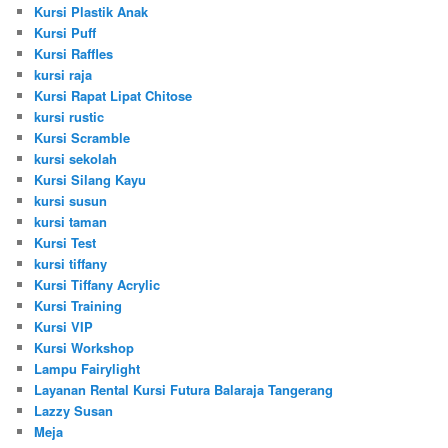
Kursi Plastik Anak
Kursi Puff
Kursi Raffles
kursi raja
Kursi Rapat Lipat Chitose
kursi rustic
Kursi Scramble
kursi sekolah
Kursi Silang Kayu
kursi susun
kursi taman
Kursi Test
kursi tiffany
Kursi Tiffany Acrylic
Kursi Training
Kursi VIP
Kursi Workshop
Lampu Fairylight
Layanan Rental Kursi Futura Balaraja Tangerang
Lazzy Susan
Meja