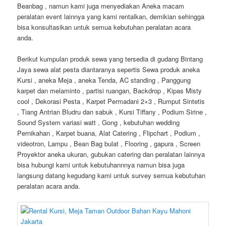
Beanbag , namun kami juga menyediakan Aneka macam
peralatan event lainnya yang kami rentalkan, demikian sehingga
bisa konsultasikan untuk semua kebutuhan peralatan acara
anda.
Berikut kumpulan produk sewa yang tersedia di gudang Bintang
Jaya sewa alat pesta diantaranya sepertis Sewa produk aneka
Kursi , aneka Meja , aneka Tenda, AC standing , Panggung
karpet dan melaminto , partisi ruangan, Backdrop , Kipas Misty
cool , Dekorasi Pesta , Karpet Permadani 2×3 , Rumput Sintetis
, Tiang Antrian Bludru dan sabuk , Kursi Tiffany , Podium Sirine ,
Sound System variasi watt , Gong , kebutuhan wedding
Pernikahan , Karpet buana, Alat Catering , Flipchart , Podium ,
videotron, Lampu , Bean Bag bulat , Flooring , gapura , Screen
Proyektor aneka ukuran, gubukan catering dan peralatan lainnya
bisa hubungi kami untuk kebutuhannnya namun bisa juga
langsung datang kegudang kami untuk survey semua kebutuhan
peralatan acara anda.