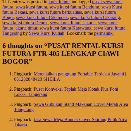
This entry was posted in
kursi futura
and tagged
pusat sewa kursi
futura
,
sewa kursi futura
,
sewa kursi futura Bandung
,
sewa Kursi
futura Bekasi
,
sewa kursi futura berkualitas
,
sewa kursi futura
Bogor
,
sewa kursi futura Cikampek
,
sewa kursi futura Cikarang
,
sewa kursi futura Depok
,
sewa kursi futura Jakarta
,
sewa kursi
futura jakarta timur
,
sewa kursi futura Karawang
,
sewa kursi futura
Tangerang
by
Sewa Kursi Kuliah
. Bookmark the
permalink
.
6 thoughts on “
PUSAT RENTAL KURSI
FUTURA FTR-405 LENGKAP CIAWI
BOGOR
”
Pingback:
Merentalkan panggung Portable Terdekat Jayanti |
081282848423 SHEILA
Pingback:
Pusat Konveksi Taplak Meja Kotak Plus Poni
Lokasi Tangerang
Pingback:
Sewa Gubukan Stand Makanan Cover Merah Area
Tangerang
Pingback:
Jasa Sewa Meja Bundar Cover Skirting Putih Area
Jakarta