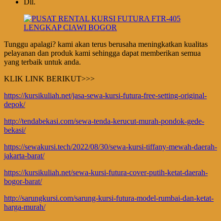
Dll.
Tunggu apalagi? kami akan terus berusaha meningkatkan kualitas
pelayanan dan produk kami sehingga dapat memberikan semua
yang terbaik untuk anda.
KLIK LINK BERIKUT>>>
https://kursikuliah.net/jasa-sewa-kursi-futura-free-setting-original-
depok/
http://tendabekasi.com/sewa-tenda-kerucut-murah-pondok-gede-
bekasi/
https://sewakursi.tech/2022/08/30/sewa-kursi-tiffany-mewah-daerah-
jakarta-barat/
https://kursikuliah.net/sewa-kursi-futura-cover-putih-ketat-daerah-
bogor-barat/
http://sarungkursi.com/sarung-kursi-futura-model-rumbai-dan-ketat-
harga-murah/