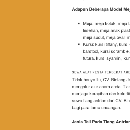
Adapun Beberapa Model Meja
Meja: meja kotak, meja t
lesehan, meja anak plast
meja sudut, meja oval, mej
Kursi: kursi tiffany, kurs
barstool, kursi scramble,
futura, kursi syahrini, kur
SEWA ALAT PESTA TERDEKAT AR
Tidak hanya itu, CV. Bintang
mengatur alur acara anda. Tia
menjaga kerapihan dan keter
sewa tiang antrian dari CV. B
bagi para tamu undangan.
Jenis Tali Pada Tiang Antria