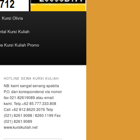
Kursi Olivia
tal Kursi Kuliah
a Kursi Kuliah Promo
HOTLINE SEWA KURSI KULIAH
NB: kami sangat senang apabila
P.O. dan korespondensi via nomor
fax 021-82619089 atau email
kami. Telp.+62 85.777.333.808
Call +62 812.8620.3076 Telp
(021) 8261.9088 / 8260.1199 Fax
(021) 8261.9089
www.kursikuliah.net