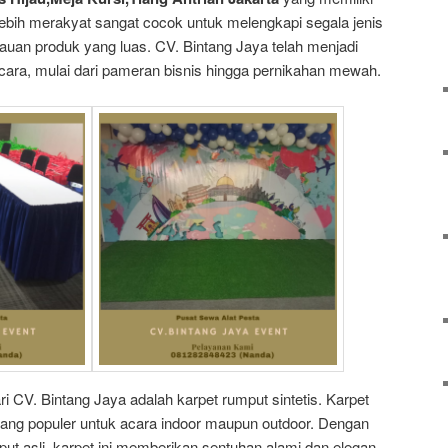
 lebih merakyat sangat cocok untuk melengkapi segala jenis
uan produk yang luas. CV. Bintang Jaya telah menjadi
acara, mulai dari pameran bisnis hingga pernikahan mewah.
i CV. Bintang Jaya adalah karpet rumput sintetis. Karpet
n yang populer untuk acara indoor maupun outdoor. Dengan
put asli, karpet ini memberikan sentuhan alami dan elegan