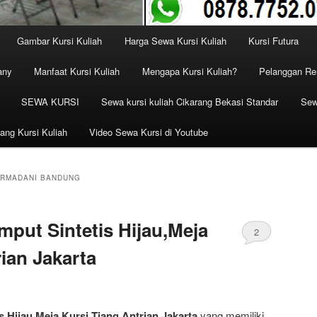
Gambar Kursi Kuliah
Harga Sewa Kursi Kuliah
Kursi Futura
any
Manfaat Kursi Kuliah
Mengapa Kursi Kuliah?
Pelanggan Ren
SEWA KURSI
Sewa kursi kuliah Cikarang Bekasi Standar
Sew
ang Kursi Kuliah
Video Sewa Kursi di Youtube
ERMADANI BANDUNG
put Sintetis Hijau,Meja
2
ian Jakarta
 Hijau,Meja Kursi,Tiang Antrian Jakarta
yang memiliki