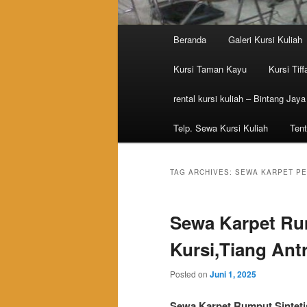
Main menu
Beranda
Galeri Kursi Kuliah
Skip to primary content
Skip to secondary content
Kursi Taman Kayu
Kursi Tiff
rental kursi kuliah – Bintang Jaya
Telp. Sewa Kursi Kuliah
Tent
TAG ARCHIVES:
SEWA KARPET P
Sewa Karpet Rum
Kursi,Tiang Antr
Posted on
Juni 1, 2025
Sewa Karpet Rumput Sintetis