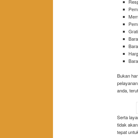
Resp
Pеmа
Memb
Pеm
Gга
Bara
Bara
Hагg
Bага
Bukan han
pelayanan
anda, ter
Serta lay
tidak akan
tepat unt