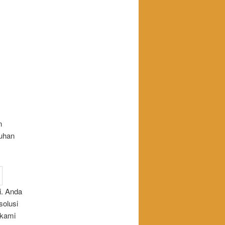
n
uhan
i. Anda
solusi
 kami