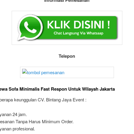
Telepon
wa Sofa Minimalis Fast Respon Untuk Wilayah Jakarta
eberapa keunggulan CV. Bintang Jaya Event :
уаnаn 24 jam.
esanan Tanpa Harus Minimum Order.
уаnаn ргоfеѕіоnаӏ.