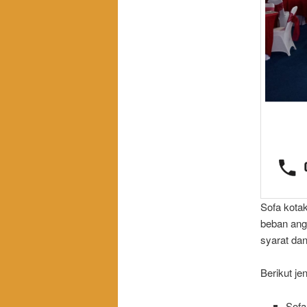
Sofa kota
beban angg
syarat dan
Berikut je
Sofa