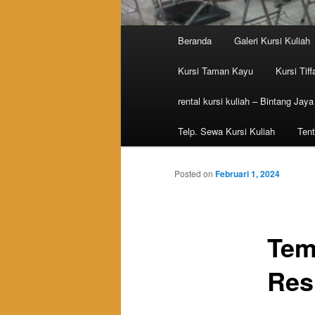
Main menu
Beranda
Galeri Kursi Kuliah
Skip to primary content
Skip to secondary content
Kursi Taman Kayu
Kursi Tiff
rental kursi kuliah – Bintang Jaya
Telp. Sewa Kursi Kuliah
Tent
Posted on
Februari 1, 2024
Tem
Res