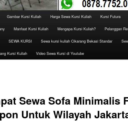
Gambar Kursi Kuliah
Harga Sewa Kursi Kuliah
Kursi Futura
any
Manfaat Kursi Kuliah
Mengapa Kursi Kuliah?
Pelanggan Ren
SEWA KURSI
Sewa kursi kuliah Cikarang Bekasi Standar
Sew
ang Kursi Kuliah
Video Sewa Kursi di Youtube
pat Sewa Sofa Minimalis 
pon Untuk Wilayah Jakart