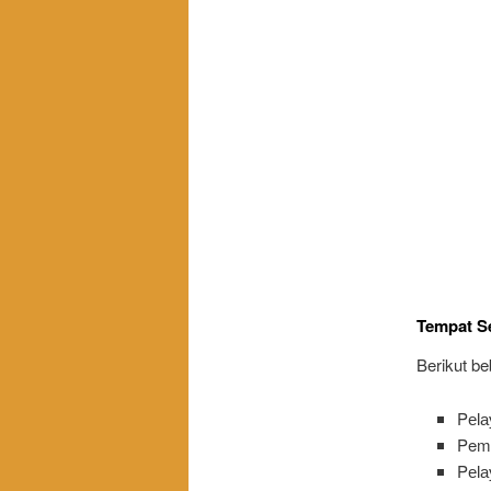
Tempat Se
Berikut b
Pеӏа
Pem
Pеӏа