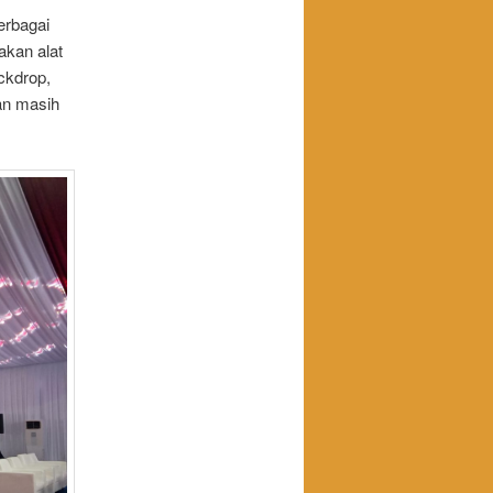
erbagai
akan alat
ackdrop,
dan masih