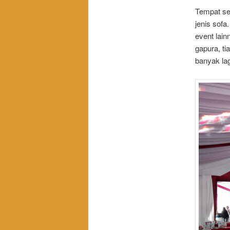
Tempat se
jenis sofa
event lain
gapura, ti
banyak lag