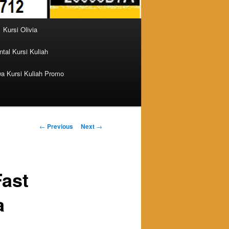
Kursi Olivia
tal Kursi Kuliah
a Kursi Kuliah Promo
Post navigation
←
Previous
Next
→
Fast
a