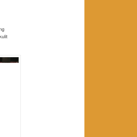
ng
ulit