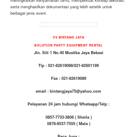
meningkatkan kenyamanan tamu, memperkuat konsep dekorasi,
serta menghasilkan dokumentasi yang lebih estetik untuk
berbagai jenis event.
CV.BINTANG JAYA
SOLUTION PARTY EQUIPMENT RENTAL
Jln. Siti 1 No.40 Mustika Jaya Bekasi
Tlp : 021-82619088/021-82601199
Fax : 021-82619089
email : bintangjaya75@yahoo.com
Pelayanan 24 jam hubungi Whatsapp/Telp :
0857-7733-3808 ( Sheila )
0878-8537-7555 ( Mala )
Baca Juga :