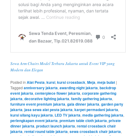
Sewa Arm Chairs Model Terbaru Jakarta untuk Event VIP yang
Modern dan Elegan
Posted in
Alat Pesta
,
kursi
,
kursi crossback
,
Meja
,
meja bulat
|
Tagged
anniversary jakarta
,
awarding night jakarta
,
backdrop
event jakarta
,
centerpiece flower jakarta
,
corporate gathering
jakarta
,
decorative lighting jakarta
,
family gathering jakarta
,
furniture event premium jakarta
,
gala dinner jakarta
,
garden party
jakarta
,
jasa sewa alat pesta jakarta
,
karpet permadani jakarta
,
kursi silang kayu jakarta
,
LED TV jakarta
,
media gathering jakarta
,
perlengkapan event jakarta
,
premium table cloth jakarta
,
private
dinner jakarta
,
product launch jakarta
,
rental crossback chair
jakarta
,
rental round table jakarta
,
sewa crossback chair jakarta
,