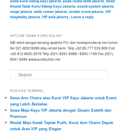
sewa kursi silang kayu jakarta
,
sewa round table jakarta
,
Sewa
Round Table Kursi Silang Kayu Jakarta
,
sound system jakarta
,
stage jakarta
,
table runner jakarta
,
vendor event jakarta
,
VIP
hospitality jakarta
,
VIP sofa jakarta
|
Leave a reply
HOTLINE SEWA KURSI KULIAH
NB: kami sangat senang apabila P.O. dan korespondensi via nomor
fax 021-82619089 atau email kami. Telp.+62 85.777.333.808 Call
+62 812.8620.3076 Telp (021) 8261.9088 / 8260.1199 Fax (021)
8261.9089 www.kursikuliah.net
Search
POS-POS TERBARU
Sewa Arm Chairs atau Kursi VIP Kayu Jakarta untuk Event
yang Lebih Berkelas
Sewa Meja Kayu VIP Jakarta dengan Desain Estetik dan
Premium
Rental Meja Kotak Taplak Putih, Kursi Arm Chairs Depok
untuk Area VIP yang Elegan