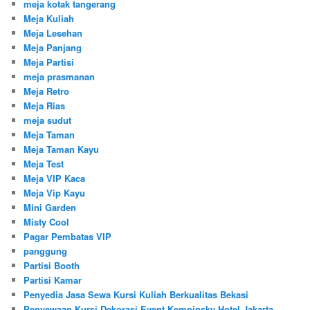
meja kotak tangerang
Meja Kuliah
Meja Lesehan
Meja Panjang
Meja Partisi
meja prasmanan
Meja Retro
Meja Rias
meja sudut
Meja Taman
Meja Taman Kayu
Meja Test
Meja VIP Kaca
Meja Vip Kayu
Mini Garden
Misty Cool
Pagar Pembatas VIP
panggung
Partisi Booth
Partisi Kamar
Penyedia Jasa Sewa Kursi Kuliah Berkualitas Bekasi
Penyewaan Kursi Dekorasi Event Kempinsky Hotel Jakarta