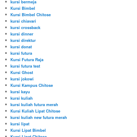
kursi bermeja
Kursi Bimbel
Kursi Bimbel Chitose
kursi chiavari
kursi crossback
kursi dinner
kursi direktur
kursi donat
kursi futura
Kursi Futura Raja
kursi futura test
Kursi Ghost
kursi jokowi
Kursi Kampus Chitose
kursi kayu
kursi kuliah
kursi kuliah futura merah
Kursi Kuliah Lipat Chitose
kursi kuliah new futura merah
kursi lipat
Kursi Lipat Bimbel
Kursi Lipat Chitose