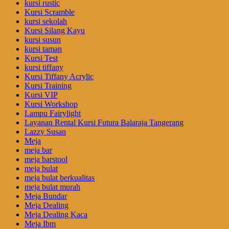
kursi rustic
Kursi Scramble
kursi sekolah
Kursi Silang Kayu
kursi susun
kursi taman
Kursi Test
kursi tiffany
Kursi Tiffany Acrylic
Kursi Training
Kursi VIP
Kursi Workshop
Lampu Fairylight
Layanan Rental Kursi Futura Balaraja Tangerang
Lazzy Susan
Meja
meja bar
meja barstool
meja bulat
meja bulat berkualitas
meja bulat murah
Meja Bundar
Meja Dealing
Meja Dealing Kaca
Meja Ibm