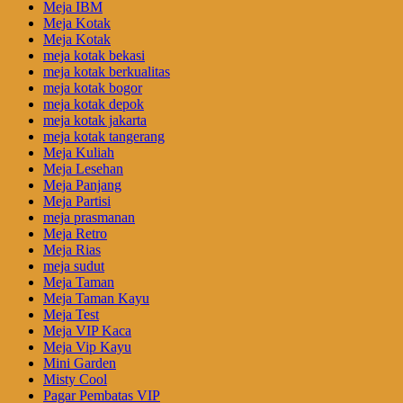
Meja IBM
Meja Kotak
Meja Kotak
meja kotak bekasi
meja kotak berkualitas
meja kotak bogor
meja kotak depok
meja kotak jakarta
meja kotak tangerang
Meja Kuliah
Meja Lesehan
Meja Panjang
Meja Partisi
meja prasmanan
Meja Retro
Meja Rias
meja sudut
Meja Taman
Meja Taman Kayu
Meja Test
Meja VIP Kaca
Meja Vip Kayu
Mini Garden
Misty Cool
Pagar Pembatas VIP