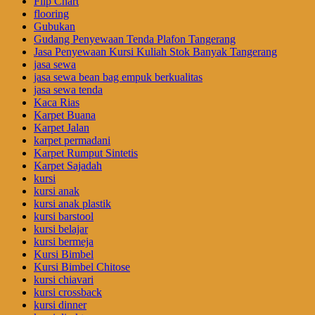
Flip Chart
flooring
Gubukan
Gudang Penyewaan Tenda Plafon Tangerang
Jasa Penyewaan Kursi Kuliah Stok Banyak Tangerang
jasa sewa
jasa sewa bean bag empuk berkualitas
jasa sewa tenda
Kaca Rias
Karpet Buana
Karpet Jalan
karpet permadani
Karpet Rumput Sintetis
Karpet Sajadah
kursi
kursi anak
kursi anak plastik
kursi barstool
kursi belajar
kursi bermeja
Kursi Bimbel
Kursi Bimbel Chitose
kursi chiavari
kursi crossback
kursi dinner