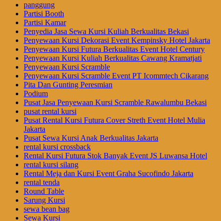
panggung
Partisi Booth
Partisi Kamar
Penyedia Jasa Sewa Kursi Kuliah Berkualitas Bekasi
Penyewaan Kursi Dekorasi Event Kempinsky Hotel Jakarta
Penyewaan Kursi Futura Berkualitas Event Hotel Century
Penyewaan Kursi Kuliah Berkualitas Cawang Kramatjati
Penyewaan Kursi Scramble
Penyewaan Kursi Scramble Event PT Icommtech Cikarang
Pita Dan Gunting Peresmian
Podium
Pusat Jasa Penyewaan Kursi Scramble Rawalumbu Bekasi
pusat rental kursi
Pusat Rental Kursi Futura Cover Streth Event Hotel Mulia
Jakarta
Pusat Sewa Kursi Anak Berkualitas Jakarta
rental kursi crossback
Rental Kursi Futura Stok Banyak Event JS Luwansa Hotel
rental kursi silang
Rental Meja dan Kursi Event Graha Sucofindo Jakarta
rental tenda
Round Table
Sarung Kursi
sewa bean bag
Sewa Kursi