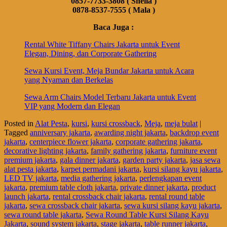
0857-7733-3808 ( Sheila )
0878-8537-7555 ( Mala )
Baca Juga :
Rental White Tiffany Chairs Jakarta untuk Event
Elegan, Dining, dan Corporate Gathering
Sewa Kursi Event, Meja Bundar Jakarta untuk Acara
yang Nyaman dan Berkelas
Sewa Arm Chairs Model Terbaru Jakarta untuk Event
VIP yang Modern dan Elegan
Posted in
Alat Pesta
,
kursi
,
kursi crossback
,
Meja
,
meja bulat
|
Tagged
anniversary jakarta
,
awarding night jakarta
,
backdrop event
jakarta
,
centerpiece flower jakarta
,
corporate gathering jakarta
,
decorative lighting jakarta
,
family gathering jakarta
,
furniture event
premium jakarta
,
gala dinner jakarta
,
garden party jakarta
,
jasa sewa
alat pesta jakarta
,
karpet permadani jakarta
,
kursi silang kayu jakarta
,
LED TV jakarta
,
media gathering jakarta
,
perlengkapan event
jakarta
,
premium table cloth jakarta
,
private dinner jakarta
,
product
launch jakarta
,
rental crossback chair jakarta
,
rental round table
jakarta
,
sewa crossback chair jakarta
,
sewa kursi silang kayu jakarta
,
sewa round table jakarta
,
Sewa Round Table Kursi Silang Kayu
Jakarta
,
sound system jakarta
,
stage jakarta
,
table runner jakarta
,