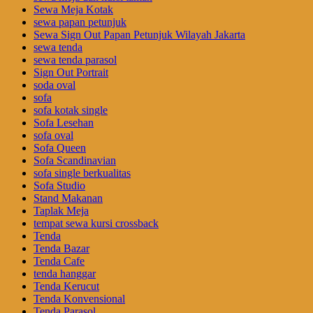
Sewa Meja Kotak
sewa papan petunjuk
Sewa Sign Out Papan Petunjuk Wilayah Jakarta
sewa tenda
sewa tenda parasol
Sign Out Portrait
soda oval
sofa
sofa kotak single
Sofa Lesehan
sofa oval
Sofa Queen
Sofa Scandinavian
sofa single berkualitas
Sofa Studio
Stand Makanan
Taplak Meja
tempat sewa kursi crossback
Tenda
Tenda Bazar
Tenda Cafe
tenda hanggar
Tenda Kerucut
Tenda Konvensional
Tenda Parasol