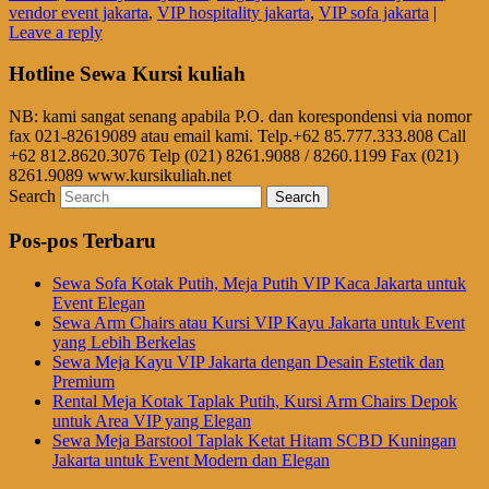
vendor event jakarta
,
VIP hospitality jakarta
,
VIP sofa jakarta
|
Leave a reply
Hotline Sewa Kursi kuliah
NB: kami sangat senang apabila P.O. dan korespondensi via nomor
fax 021-82619089 atau email kami. Telp.+62 85.777.333.808 Call
+62 812.8620.3076 Telp (021) 8261.9088 / 8260.1199 Fax (021)
8261.9089 www.kursikuliah.net
Search
Pos-pos Terbaru
Sewa Sofa Kotak Putih, Meja Putih VIP Kaca Jakarta untuk
Event Elegan
Sewa Arm Chairs atau Kursi VIP Kayu Jakarta untuk Event
yang Lebih Berkelas
Sewa Meja Kayu VIP Jakarta dengan Desain Estetik dan
Premium
Rental Meja Kotak Taplak Putih, Kursi Arm Chairs Depok
untuk Area VIP yang Elegan
Sewa Meja Barstool Taplak Ketat Hitam SCBD Kuningan
Jakarta untuk Event Modern dan Elegan