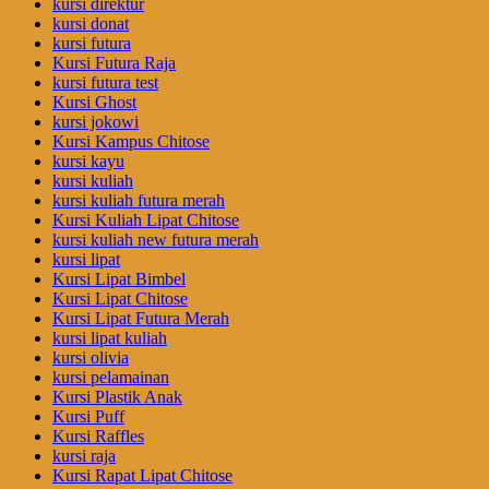
kursi direktur
kursi donat
kursi futura
Kursi Futura Raja
kursi futura test
Kursi Ghost
kursi jokowi
Kursi Kampus Chitose
kursi kayu
kursi kuliah
kursi kuliah futura merah
Kursi Kuliah Lipat Chitose
kursi kuliah new futura merah
kursi lipat
Kursi Lipat Bimbel
Kursi Lipat Chitose
Kursi Lipat Futura Merah
kursi lipat kuliah
kursi olivia
kursi pelamainan
Kursi Plastik Anak
Kursi Puff
Kursi Raffles
kursi raja
Kursi Rapat Lipat Chitose