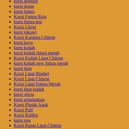
kursi direktur
kursi donat
kursi futura
Kursi Futura Raja
kursi futura test
Kursi Ghost
kursi jokowi
Kursi Kampus Chitose
kursi kayu
kursi kuliah
kursi kuliah futura merah
Kursi Kuliah Lipat Chitose
kursi kuliah new futura merah
kursi lipat
Kursi Lipat Bimbel
Kursi Lipat Chitose
Kursi Lipat Futura Merah
kursi lipat kuliah
kursi olivia
kursi pelamainan
Kursi Plastik Anak
Kursi Puff
Kursi Raffles
kursi raja
Kursi Rapat Lipat Chitose