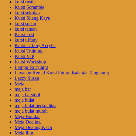
kursi rustic
Kursi Scramble
kursi sekolah
Kursi Silang Kayu
kursi susun
kursi taman
Kursi Test
kursi tiffany
Kursi Tiffany Acrylic
Kursi Training
Kursi VIP
Kursi Workshop
Lampu Fairylight
Layanan Rental Kursi Futura Balaraja Tangerang
Lazzy Susan
Meja
meja bar
meja barstool
meja bulat
meja bulat berkualitas
meja bulat murah
Meja Bundar
Meja Dealing
Meja Dealing Kaca
Meja Ibm