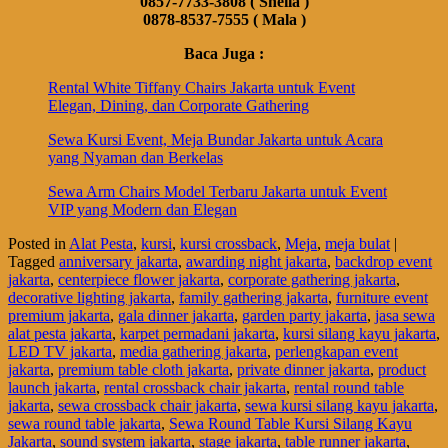
0857-7733-3808 ( Sheila )
0878-8537-7555 ( Mala )
Baca Juga :
Rental White Tiffany Chairs Jakarta untuk Event
Elegan, Dining, dan Corporate Gathering
Sewa Kursi Event, Meja Bundar Jakarta untuk Acara
yang Nyaman dan Berkelas
Sewa Arm Chairs Model Terbaru Jakarta untuk Event
VIP yang Modern dan Elegan
Posted in
Alat Pesta
,
kursi
,
kursi crossback
,
Meja
,
meja bulat
|
Tagged
anniversary jakarta
,
awarding night jakarta
,
backdrop event
jakarta
,
centerpiece flower jakarta
,
corporate gathering jakarta
,
decorative lighting jakarta
,
family gathering jakarta
,
furniture event
premium jakarta
,
gala dinner jakarta
,
garden party jakarta
,
jasa sewa
alat pesta jakarta
,
karpet permadani jakarta
,
kursi silang kayu jakarta
,
LED TV jakarta
,
media gathering jakarta
,
perlengkapan event
jakarta
,
premium table cloth jakarta
,
private dinner jakarta
,
product
launch jakarta
,
rental crossback chair jakarta
,
rental round table
jakarta
,
sewa crossback chair jakarta
,
sewa kursi silang kayu jakarta
,
sewa round table jakarta
,
Sewa Round Table Kursi Silang Kayu
Jakarta
,
sound system jakarta
,
stage jakarta
,
table runner jakarta
,