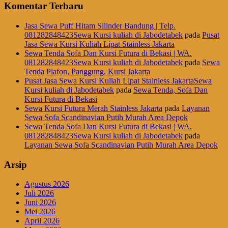
Komentar Terbaru
Jasa Sewa Puff Hitam Silinder Bandung | Telp.
081282848423Sewa Kursi kuliah di Jabodetabek
pada
Pusat
Jasa Sewa Kursi Kuliah Lipat Stainless Jakarta
Sewa Tenda Sofa Dan Kursi Futura di Bekasi | WA.
081282848423Sewa Kursi kuliah di Jabodetabek
pada
Sewa
Tenda Plafon, Panggung, Kursi Jakarta
Pusat Jasa Sewa Kursi Kuliah Lipat Stainless JakartaSewa
Kursi kuliah di Jabodetabek
pada
Sewa Tenda, Sofa Dan
Kursi Futura di Bekasi
Sewa Kursi Futura Merah Stainless Jakarta
pada
Layanan
Sewa Sofa Scandinavian Putih Murah Area Depok
Sewa Tenda Sofa Dan Kursi Futura di Bekasi | WA.
081282848423Sewa Kursi kuliah di Jabodetabek
pada
Layanan Sewa Sofa Scandinavian Putih Murah Area Depok
Arsip
Agustus 2026
Juli 2026
Juni 2026
Mei 2026
April 2026