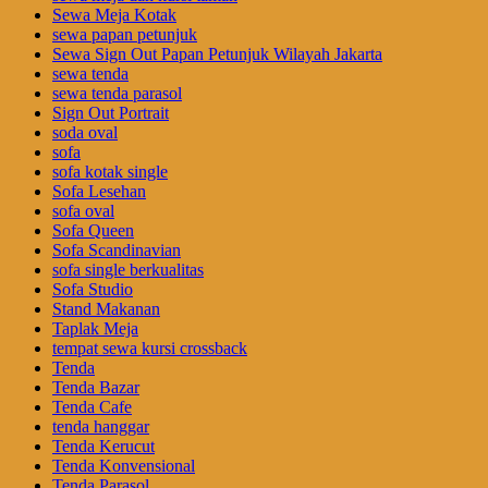
Sewa Meja Kotak
sewa papan petunjuk
Sewa Sign Out Papan Petunjuk Wilayah Jakarta
sewa tenda
sewa tenda parasol
Sign Out Portrait
soda oval
sofa
sofa kotak single
Sofa Lesehan
sofa oval
Sofa Queen
Sofa Scandinavian
sofa single berkualitas
Sofa Studio
Stand Makanan
Taplak Meja
tempat sewa kursi crossback
Tenda
Tenda Bazar
Tenda Cafe
tenda hanggar
Tenda Kerucut
Tenda Konvensional
Tenda Parasol