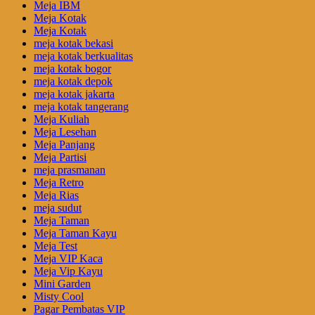
Meja IBM
Meja Kotak
Meja Kotak
meja kotak bekasi
meja kotak berkualitas
meja kotak bogor
meja kotak depok
meja kotak jakarta
meja kotak tangerang
Meja Kuliah
Meja Lesehan
Meja Panjang
Meja Partisi
meja prasmanan
Meja Retro
Meja Rias
meja sudut
Meja Taman
Meja Taman Kayu
Meja Test
Meja VIP Kaca
Meja Vip Kayu
Mini Garden
Misty Cool
Pagar Pembatas VIP