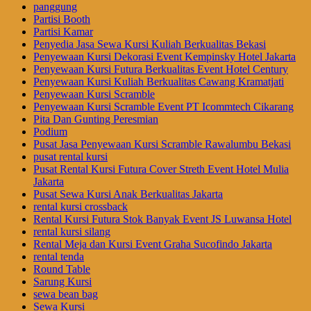
panggung
Partisi Booth
Partisi Kamar
Penyedia Jasa Sewa Kursi Kuliah Berkualitas Bekasi
Penyewaan Kursi Dekorasi Event Kempinsky Hotel Jakarta
Penyewaan Kursi Futura Berkualitas Event Hotel Century
Penyewaan Kursi Kuliah Berkualitas Cawang Kramatjati
Penyewaan Kursi Scramble
Penyewaan Kursi Scramble Event PT Icommtech Cikarang
Pita Dan Gunting Peresmian
Podium
Pusat Jasa Penyewaan Kursi Scramble Rawalumbu Bekasi
pusat rental kursi
Pusat Rental Kursi Futura Cover Streth Event Hotel Mulia
Jakarta
Pusat Sewa Kursi Anak Berkualitas Jakarta
rental kursi crossback
Rental Kursi Futura Stok Banyak Event JS Luwansa Hotel
rental kursi silang
Rental Meja dan Kursi Event Graha Sucofindo Jakarta
rental tenda
Round Table
Sarung Kursi
sewa bean bag
Sewa Kursi