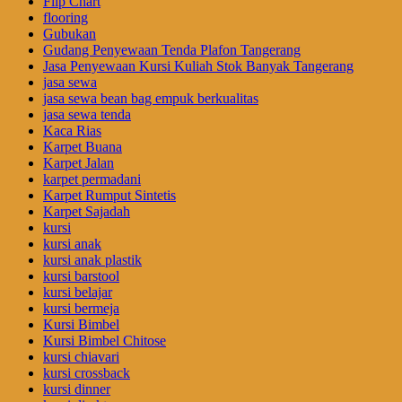
Flip Chart
flooring
Gubukan
Gudang Penyewaan Tenda Plafon Tangerang
Jasa Penyewaan Kursi Kuliah Stok Banyak Tangerang
jasa sewa
jasa sewa bean bag empuk berkualitas
jasa sewa tenda
Kaca Rias
Karpet Buana
Karpet Jalan
karpet permadani
Karpet Rumput Sintetis
Karpet Sajadah
kursi
kursi anak
kursi anak plastik
kursi barstool
kursi belajar
kursi bermeja
Kursi Bimbel
Kursi Bimbel Chitose
kursi chiavari
kursi crossback
kursi dinner