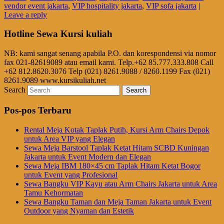
vendor event jakarta
,
VIP hospitality jakarta
,
VIP sofa jakarta
|
Leave a reply
Hotline Sewa Kursi kuliah
NB: kami sangat senang apabila P.O. dan korespondensi via nomor
fax 021-82619089 atau email kami. Telp.+62 85.777.333.808 Call
+62 812.8620.3076 Telp (021) 8261.9088 / 8260.1199 Fax (021)
8261.9089 www.kursikuliah.net
Search
Pos-pos Terbaru
Rental Meja Kotak Taplak Putih, Kursi Arm Chairs Depok
untuk Area VIP yang Elegan
Sewa Meja Barstool Taplak Ketat Hitam SCBD Kuningan
Jakarta untuk Event Modern dan Elegan
Sewa Meja IBM 180×45 cm Taplak Hitam Ketat Bogor
untuk Event yang Profesional
Sewa Bangku VIP Kayu atau Arm Chairs Jakarta untuk Area
Tamu Kehormatan
Sewa Bangku Taman dan Meja Taman Jakarta untuk Event
Outdoor yang Nyaman dan Estetik