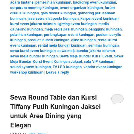
acara instansi pemerintah kuningan
,
backdrop event kuningan
,
corporate meeting kuningan
,
event organizer kuningan
,
forum
diskusi kuningan
,
gala dinner kuningan
,
gathering perusahaan
kuningan
,
jasa sewa alat pesta kuningan
,
karpet event kuningan
,
kursi event jakarta selatan
,
lighting event kuningan
,
media
gathering kuningan
,
meja registrasi kuningan
,
panggung kuningan
,
pelatihan kuningan
,
perlengkapan event kuningan
,
podium acrylic
kuningan
,
product launch kuningan
,
qline kuningan
,
rental kursi
event kuningan
,
rental meja bundar kuningan
,
seminar kuningan
,
sewa kursi event kuningan
,
sewa meja bundar jakarta selatan
,
sewa meja bundar kuningan
,
Sewa Meja Bundar Kursi Event
,
Sewa
Meja Bundar Kursi Event Kuningan Jaksel
,
sofa VIP kuningan
,
sound system kuningan
,
TV LED kuningan
,
vendor event kuningan
,
workshop kuningan
|
Leave a reply
Sewa Round Table dan Kursi
Tiffany Putih Kuningan Jaksel
untuk Area Dining yang
Elegan
Posted on
Juli 6, 2026