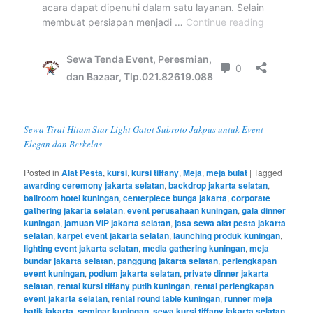
Sewa Tirai Hitam Star Light Gatot Subroto Jakpus untuk Event
Elegan dan Berkelas
Posted in
Alat Pesta
,
kursi
,
kursi tiffany
,
Meja
,
meja bulat
|
Tagged
awarding ceremony jakarta selatan
,
backdrop jakarta selatan
,
ballroom hotel kuningan
,
centerpiece bunga jakarta
,
corporate
gathering jakarta selatan
,
event perusahaan kuningan
,
gala dinner
kuningan
,
jamuan VIP jakarta selatan
,
jasa sewa alat pesta jakarta
selatan
,
karpet event jakarta selatan
,
launching produk kuningan
,
lighting event jakarta selatan
,
media gathering kuningan
,
meja
bundar jakarta selatan
,
panggung jakarta selatan
,
perlengkapan
event kuningan
,
podium jakarta selatan
,
private dinner jakarta
selatan
,
rental kursi tiffany putih kuningan
,
rental perlengkapan
event jakarta selatan
,
rental round table kuningan
,
runner meja
batik jakarta
,
seminar kuningan
,
sewa kursi tiffany jakarta selatan
,