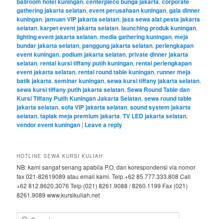
ballroom hotel kuningan
,
centerpiece bunga jakarta
,
corporate
gathering jakarta selatan
,
event perusahaan kuningan
,
gala dinner
kuningan
,
jamuan VIP jakarta selatan
,
jasa sewa alat pesta jakarta
selatan
,
karpet event jakarta selatan
,
launching produk kuningan
,
lighting event jakarta selatan
,
media gathering kuningan
,
meja
bundar jakarta selatan
,
panggung jakarta selatan
,
perlengkapan
event kuningan
,
podium jakarta selatan
,
private dinner jakarta
selatan
,
rental kursi tiffany putih kuningan
,
rental perlengkapan
event jakarta selatan
,
rental round table kuningan
,
runner meja
batik jakarta
,
seminar kuningan
,
sewa kursi tiffany jakarta selatan
,
sewa kursi tiffany putih jakarta selatan
,
Sewa Round Table dan
Kursi Tiffany Putih Kuningan Jakarta Selatan
,
sewa round table
jakarta selatan
,
sofa VIP jakarta selatan
,
sound system jakarta
selatan
,
taplak meja premium jakarta
,
TV LED jakarta selatan
,
vendor event kuningan
|
Leave a reply
HOTLINE SEWA KURSI KULIAH
NB: kami sangat senang apabila P.O. dan korespondensi via nomor
fax 021-82619089 atau email kami. Telp.+62 85.777.333.808 Call
+62 812.8620.3076 Telp (021) 8261.9088 / 8260.1199 Fax (021)
8261.9089 www.kursikuliah.net
Search