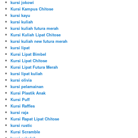
kursi jokowi
Kursi Kampus Chitose
kursi kayu
kursi kuliah
kursi kuliah futura merah
Kursi Kuliah Lipat Chitose
kursi kuliah new futura merah
kursi lipat
Kursi Lipat Bimbel
Kursi Lipat Chitose
Kursi Lipat Futura Merah
kursi lipat kuliah
kursi olivia
kursi pelamainan
Kursi Plastik Anak
Kursi Puff
Kursi Raffles
kursi raja
Kursi Rapat Lipat Chitose
kursi rustic
Kursi Scramble