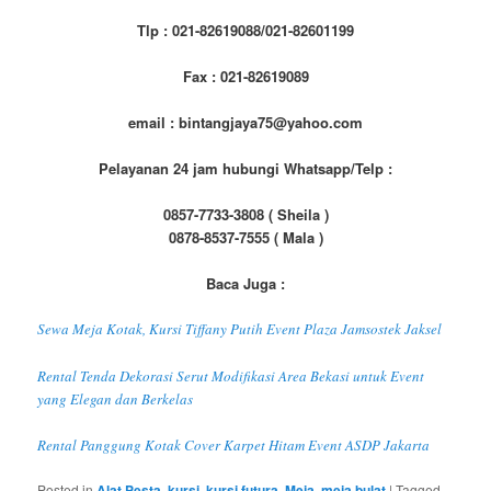
Tlp : 021-82619088/021-82601199
Fax : 021-82619089
email : bintangjaya75@yahoo.com
Pelayanan 24 jam hubungi Whatsapp/Telp :
0857-7733-3808 ( Sheila )
0878-8537-7555 ( Mala )
Baca Juga :
Sewa Meja Kotak, Kursi Tiffany Putih Event Plaza Jamsostek Jaksel
Rental Tenda Dekorasi Serut Modifikasi Area Bekasi untuk Event
yang Elegan dan Berkelas
Rental Panggung Kotak Cover Karpet Hitam Event ASDP Jakarta
Posted in
Alat Pesta
,
kursi
,
kursi futura
,
Meja
,
meja bulat
|
Tagged