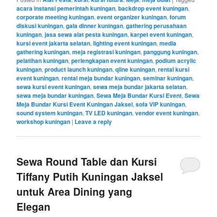
acara instansi pemerintah kuningan
,
backdrop event kuningan
,
corporate meeting kuningan
,
event organizer kuningan
,
forum
diskusi kuningan
,
gala dinner kuningan
,
gathering perusahaan
kuningan
,
jasa sewa alat pesta kuningan
,
karpet event kuningan
,
kursi event jakarta selatan
,
lighting event kuningan
,
media
gathering kuningan
,
meja registrasi kuningan
,
panggung kuningan
,
pelatihan kuningan
,
perlengkapan event kuningan
,
podium acrylic
kuningan
,
product launch kuningan
,
qline kuningan
,
rental kursi
event kuningan
,
rental meja bundar kuningan
,
seminar kuningan
,
sewa kursi event kuningan
,
sewa meja bundar jakarta selatan
,
sewa meja bundar kuningan
,
Sewa Meja Bundar Kursi Event
,
Sewa
Meja Bundar Kursi Event Kuningan Jaksel
,
sofa VIP kuningan
,
sound system kuningan
,
TV LED kuningan
,
vendor event kuningan
,
workshop kuningan
|
Leave a reply
Sewa Round Table dan Kursi
Tiffany Putih Kuningan Jaksel
untuk Area Dining yang
Elegan