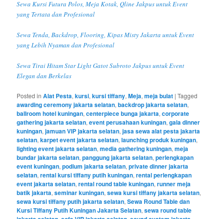
Sewa Kursi Futura Polos, Meja Kotak, Qline Jakpus untuk Event
yang Tertata dan Profesional
Sewa Tenda, Backdrop, Flooring, Kipas Misty Jakarta untuk Event
yang Lebih Nyaman dan Profesional
Sewa Tirai Hitam Star Light Gatot Subroto Jakpus untuk Event
Elegan dan Berkelas
Posted in
Alat Pesta
,
kursi
,
kursi tiffany
,
Meja
,
meja bulat
|
Tagged
awarding ceremony jakarta selatan
,
backdrop jakarta selatan
,
ballroom hotel kuningan
,
centerpiece bunga jakarta
,
corporate
gathering jakarta selatan
,
event perusahaan kuningan
,
gala dinner
kuningan
,
jamuan VIP jakarta selatan
,
jasa sewa alat pesta jakarta
selatan
,
karpet event jakarta selatan
,
launching produk kuningan
,
lighting event jakarta selatan
,
media gathering kuningan
,
meja
bundar jakarta selatan
,
panggung jakarta selatan
,
perlengkapan
event kuningan
,
podium jakarta selatan
,
private dinner jakarta
selatan
,
rental kursi tiffany putih kuningan
,
rental perlengkapan
event jakarta selatan
,
rental round table kuningan
,
runner meja
batik jakarta
,
seminar kuningan
,
sewa kursi tiffany jakarta selatan
,
sewa kursi tiffany putih jakarta selatan
,
Sewa Round Table dan
Kursi Tiffany Putih Kuningan Jakarta Selatan
,
sewa round table
,
,