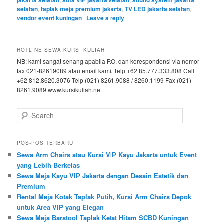
jakarta selatan
sofa VIP jakarta selatan
sound system jakarta
selatan
,
taplak meja premium jakarta
,
TV LED jakarta selatan
,
vendor event kuningan
|
Leave a reply
HOTLINE SEWA KURSI KULIAH
NB: kami sangat senang apabila P.O. dan korespondensi via nomor
fax 021-82619089 atau email kami. Telp.+62 85.777.333.808 Call
+62 812.8620.3076 Telp (021) 8261.9088 / 8260.1199 Fax (021)
8261.9089 www.kursikuliah.net
Search
POS-POS TERBARU
Sewa Arm Chairs atau Kursi VIP Kayu Jakarta untuk Event
yang Lebih Berkelas
Sewa Meja Kayu VIP Jakarta dengan Desain Estetik dan
Premium
Rental Meja Kotak Taplak Putih, Kursi Arm Chairs Depok
untuk Area VIP yang Elegan
Sewa Meja Barstool Taplak Ketat Hitam SCBD Kuningan