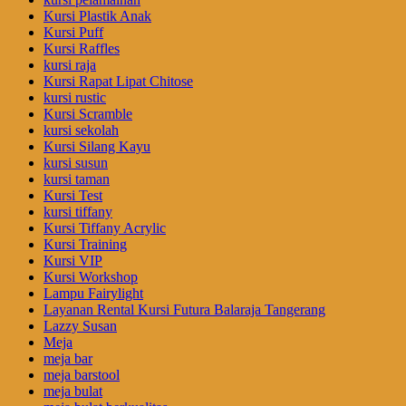
Kursi Plastik Anak
Kursi Puff
Kursi Raffles
kursi raja
Kursi Rapat Lipat Chitose
kursi rustic
Kursi Scramble
kursi sekolah
Kursi Silang Kayu
kursi susun
kursi taman
Kursi Test
kursi tiffany
Kursi Tiffany Acrylic
Kursi Training
Kursi VIP
Kursi Workshop
Lampu Fairylight
Layanan Rental Kursi Futura Balaraja Tangerang
Lazzy Susan
Meja
meja bar
meja barstool
meja bulat