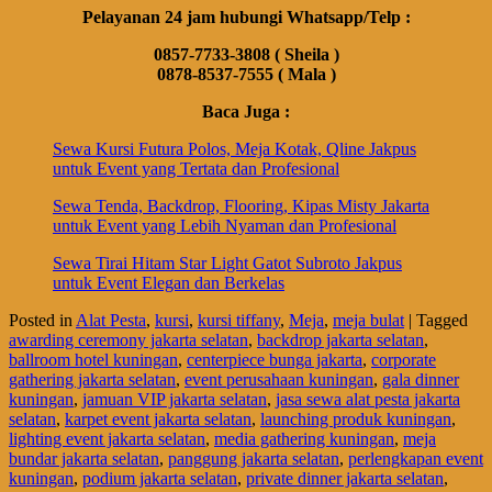
Pelayanan 24 jam hubungi Whatsapp/Telp :
0857-7733-3808 ( Sheila )
0878-8537-7555 ( Mala )
Baca Juga :
Sewa Kursi Futura Polos, Meja Kotak, Qline Jakpus
untuk Event yang Tertata dan Profesional
Sewa Tenda, Backdrop, Flooring, Kipas Misty Jakarta
untuk Event yang Lebih Nyaman dan Profesional
Sewa Tirai Hitam Star Light Gatot Subroto Jakpus
untuk Event Elegan dan Berkelas
Posted in
Alat Pesta
,
kursi
,
kursi tiffany
,
Meja
,
meja bulat
|
Tagged
awarding ceremony jakarta selatan
,
backdrop jakarta selatan
,
ballroom hotel kuningan
,
centerpiece bunga jakarta
,
corporate
gathering jakarta selatan
,
event perusahaan kuningan
,
gala dinner
kuningan
,
jamuan VIP jakarta selatan
,
jasa sewa alat pesta jakarta
selatan
,
karpet event jakarta selatan
,
launching produk kuningan
,
lighting event jakarta selatan
,
media gathering kuningan
,
meja
bundar jakarta selatan
,
panggung jakarta selatan
,
perlengkapan event
kuningan
,
podium jakarta selatan
,
private dinner jakarta selatan
,