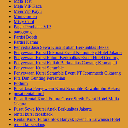
Meja Test
Meja VIP Kaca
Meja Vip Kayu
Mini Garden
Misty Cool
Pagar Pembatas VIP
panggung
Partisi Booth
Partisi Kamar
Penyedia Jasa Sewa Kursi Kuliah Berkualitas Bekasi
Penyewaan Kursi Dekorasi Event Kempinsky Hotel Jakarta
Penyewaan Kursi Futura Berkualitas Event Hotel Century
Penyewaan Kursi Kuliah Berkualitas Cawang Kramatjati
Penyewaan Kursi Scramble
Penyewaan Kursi Scramble Event PT Icommtech Cikarang
Pita Dan Gunting Peresmian
Podium
Pusat Jasa Penyewaan Kursi Scramble Rawalumbu Bekasi
pusat rental kursi
Pusat Rental Kursi Futura Cover Streth Event Hotel Mulia
Jakarta
Pusat Sewa Kursi Anak Berkualitas Jakarta
rental kursi crossback
Rental Kursi Futura Stok Banyak Event JS Luwansa Hotel
rental kursi silang