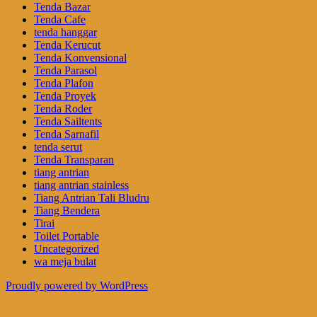
Tenda Bazar
Tenda Cafe
tenda hanggar
Tenda Kerucut
Tenda Konvensional
Tenda Parasol
Tenda Plafon
Tenda Proyek
Tenda Roder
Tenda Sailtents
Tenda Sarnafil
tenda serut
Tenda Transparan
tiang antrian
tiang antrian stainless
Tiang Antrian Tali Bludru
Tiang Bendera
Tirai
Toilet Portable
Uncategorized
wa meja bulat
Proudly powered by WordPress