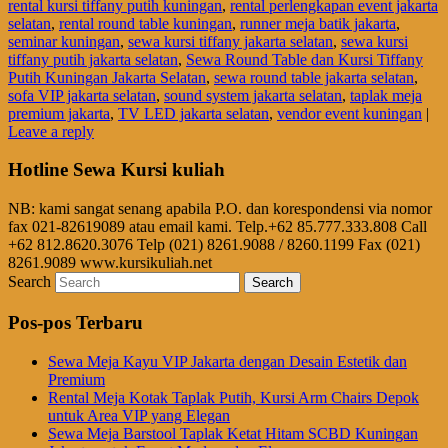
rental kursi tiffany putih kuningan
,
rental perlengkapan event jakarta
selatan
,
rental round table kuningan
,
runner meja batik jakarta
,
seminar kuningan
,
sewa kursi tiffany jakarta selatan
,
sewa kursi
tiffany putih jakarta selatan
,
Sewa Round Table dan Kursi Tiffany
Putih Kuningan Jakarta Selatan
,
sewa round table jakarta selatan
,
sofa VIP jakarta selatan
,
sound system jakarta selatan
,
taplak meja
premium jakarta
,
TV LED jakarta selatan
,
vendor event kuningan
|
Leave a reply
Hotline Sewa Kursi kuliah
NB: kami sangat senang apabila P.O. dan korespondensi via nomor
fax 021-82619089 atau email kami. Telp.+62 85.777.333.808 Call
+62 812.8620.3076 Telp (021) 8261.9088 / 8260.1199 Fax (021)
8261.9089 www.kursikuliah.net
Search
Pos-pos Terbaru
Sewa Meja Kayu VIP Jakarta dengan Desain Estetik dan
Premium
Rental Meja Kotak Taplak Putih, Kursi Arm Chairs Depok
untuk Area VIP yang Elegan
Sewa Meja Barstool Taplak Ketat Hitam SCBD Kuningan