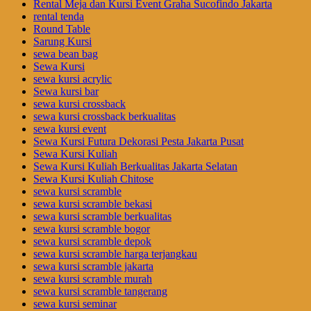
Rental Meja dan Kursi Event Graha Sucofindo Jakarta
rental tenda
Round Table
Sarung Kursi
sewa bean bag
Sewa Kursi
sewa kursi acrylic
Sewa kursi bar
sewa kursi crossback
sewa kursi crossback berkualitas
sewa kursi event
Sewa Kursi Futura Dekorasi Pesta Jakarta Pusat
Sewa Kursi Kuliah
Sewa Kursi Kuliah Berkualitas Jakarta Selatan
Sewa Kursi Kuliah Chitose
sewa kursi scramble
sewa kursi scramble bekasi
sewa kursi scramble berkualitas
sewa kursi scramble bogor
sewa kursi scramble depok
sewa kursi scramble harga terjangkau
sewa kursi scramble jakarta
sewa kursi scramble murah
sewa kursi scramble tangerang
sewa kursi seminar