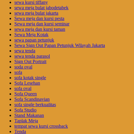
sewa kursi tiffany
sewa meja bulat jabodetabek
sewa meja bulat jakarta
Sewa meja dan kursi pesta
Sewa meja dan kursi seminar
sewa meja dan kursi taman
Sewa Meja Kotak
sewa papan petunjuk
Sewa Sign Out Papan Petunjuk Wilayah Jakarta
sewa tenda
sewa tenda parasol
Sign Out Portrait
soda oval
sofa
sofa kotak single
Sofa Lesehan
sofa oval
Sofa Queen
Sofa Scandinavian
sofa single berkualitas
Sofa Studio
Stand Makanan
Taplak Meja
tempat sewa kursi crossback
Tenda