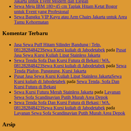
Jakarta untuk Event Modern dan Elegan
Sewa Meja IBM 180×45 cm Taplak Hitam Ketat Bogor
untuk Event yang Profesional
Sewa Bangku VIP Kayu atau Arm Chairs Jakarta untuk Area
Tamu Kehormatan
Komentar Terbaru
Jasa Sewa Puff Hitam Silinder Bandung | Telp.
081282848423Sewa Kursi kuliah di Jabodetabek
pada
Pusat
Jasa Sewa Kursi Kuliah Lipat Stainless Jakarta
Sewa Tenda Sofa Dan Kursi Futura di Bekasi | WA.
081282848423Sewa Kursi kuliah di Jabodetabek
pada
Sewa
Tenda Plafon, Panggung, Kursi Jakarta
Pusat Jasa Sewa Kursi Kuliah Lipat Stainless JakartaSewa
Kursi kuliah di Jabodetabek
pada
Sewa Tenda, Sofa Dan
Kursi Futura di Bekasi
Sewa Kursi Futura Merah Stainless Jakarta
pada
Layanan
Sewa Sofa Scandinavian Putih Murah Area Depok
Sewa Tenda Sofa Dan Kursi Futura di Bekasi | WA.
081282848423Sewa Kursi kuliah di Jabodetabek
pada
Layanan Sewa Sofa Scandinavian Putih Murah Area Depok
Arsip