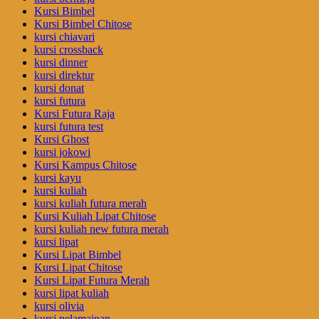
Kursi Bimbel
Kursi Bimbel Chitose
kursi chiavari
kursi crossback
kursi dinner
kursi direktur
kursi donat
kursi futura
Kursi Futura Raja
kursi futura test
Kursi Ghost
kursi jokowi
Kursi Kampus Chitose
kursi kayu
kursi kuliah
kursi kuliah futura merah
Kursi Kuliah Lipat Chitose
kursi kuliah new futura merah
kursi lipat
Kursi Lipat Bimbel
Kursi Lipat Chitose
Kursi Lipat Futura Merah
kursi lipat kuliah
kursi olivia
kursi pelamainan