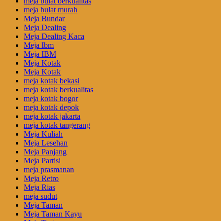
meja bulat berkualitas
meja bulat murah
Meja Bundar
Meja Dealing
Meja Dealing Kaca
Meja Ibm
Meja IBM
Meja Kotak
Meja Kotak
meja kotak bekasi
meja kotak berkualitas
meja kotak bogor
meja kotak depok
meja kotak jakarta
meja kotak tangerang
Meja Kuliah
Meja Lesehan
Meja Panjang
Meja Partisi
meja prasmanan
Meja Retro
Meja Rias
meja sudut
Meja Taman
Meja Taman Kayu