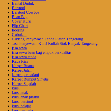
Bantal Duduk
Barstool
Barstool Cowboy
Bean Bag
Cover Kursi
Flip Chart
flooring
Gubukan
Gudang Penyewaan Tenda Plafon Tangerang
Jasa Penyewaan Kursi Kuliah Stok Banyak Tangerang
jasa sewa
jasa sewa bean bag empuk berkualitas
jasa sewa tenda
Kaca Rias
Karpet Buana
Karpet Jalan
karpet permadani
Karpet Rumput Sintetis
Karpet Sajadah
kursi
kursi anak
kursi anak plastik
kursi barstool
kursi belajar
kursi bermeja