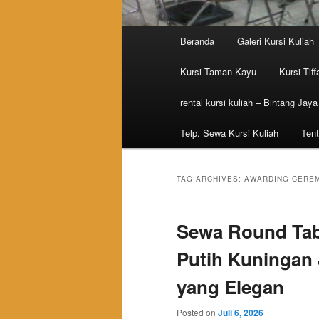
Main menu
Beranda
Galeri Kursi Kuliah
Skip to primary content
Skip to secondary content
Kursi Taman Kayu
Kursi Tiff
rental kursi kuliah – Bintang Jaya
Telp. Sewa Kursi Kuliah
Tent
TAG ARCHIVES:
AWARDING CEREM
Sewa Round Tabl
Putih Kuningan 
yang Elegan
Posted on
Juli 6, 2026