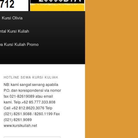
Kursi Olivia
tal Kursi Kuliah
a Kursi Kuliah Promo
HOTLINE SEWA KURSI KULIAH
NB: kami sangat senang apabila
P.O. dan korespondensi via nomor
fax 021-82619089 atau email
kami. Telp.+62 85.777.333.808
Call +62 812.8620.3076 Telp
(021) 8261.9088 / 8260.1199 Fax
(021) 8261.9089
www.kursikuliah.net