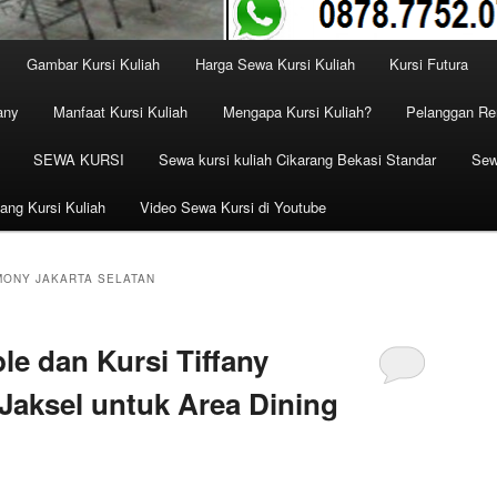
Gambar Kursi Kuliah
Harga Sewa Kursi Kuliah
Kursi Futura
any
Manfaat Kursi Kuliah
Mengapa Kursi Kuliah?
Pelanggan Ren
SEWA KURSI
Sewa kursi kuliah Cikarang Bekasi Standar
Sew
ang Kursi Kuliah
Video Sewa Kursi di Youtube
ONY JAKARTA SELATAN
e dan Kursi Tiffany
Jaksel untuk Area Dining