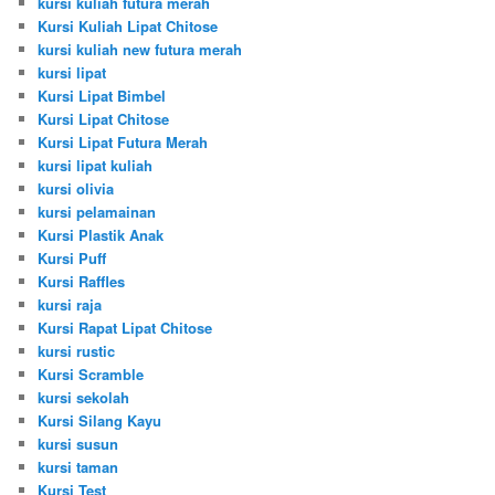
kursi kuliah futura merah
Kursi Kuliah Lipat Chitose
kursi kuliah new futura merah
kursi lipat
Kursi Lipat Bimbel
Kursi Lipat Chitose
Kursi Lipat Futura Merah
kursi lipat kuliah
kursi olivia
kursi pelamainan
Kursi Plastik Anak
Kursi Puff
Kursi Raffles
kursi raja
Kursi Rapat Lipat Chitose
kursi rustic
Kursi Scramble
kursi sekolah
Kursi Silang Kayu
kursi susun
kursi taman
Kursi Test