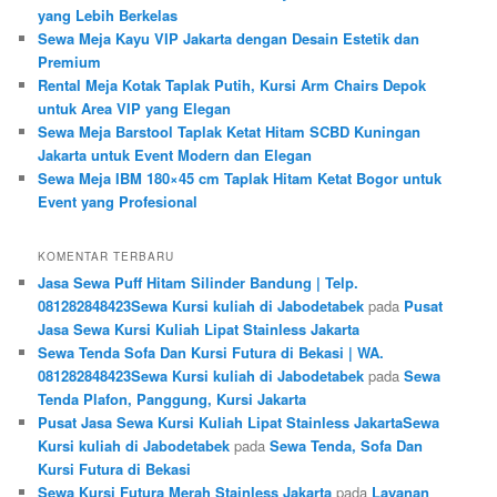
yang Lebih Berkelas
Sewa Meja Kayu VIP Jakarta dengan Desain Estetik dan
Premium
Rental Meja Kotak Taplak Putih, Kursi Arm Chairs Depok
untuk Area VIP yang Elegan
Sewa Meja Barstool Taplak Ketat Hitam SCBD Kuningan
Jakarta untuk Event Modern dan Elegan
Sewa Meja IBM 180×45 cm Taplak Hitam Ketat Bogor untuk
Event yang Profesional
KOMENTAR TERBARU
Jasa Sewa Puff Hitam Silinder Bandung | Telp.
081282848423Sewa Kursi kuliah di Jabodetabek
pada
Pusat
Jasa Sewa Kursi Kuliah Lipat Stainless Jakarta
Sewa Tenda Sofa Dan Kursi Futura di Bekasi | WA.
081282848423Sewa Kursi kuliah di Jabodetabek
pada
Sewa
Tenda Plafon, Panggung, Kursi Jakarta
Pusat Jasa Sewa Kursi Kuliah Lipat Stainless JakartaSewa
Kursi kuliah di Jabodetabek
pada
Sewa Tenda, Sofa Dan
Kursi Futura di Bekasi
Sewa Kursi Futura Merah Stainless Jakarta
pada
Layanan