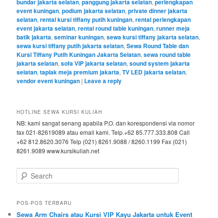
bundar jakarta selatan
,
panggung jakarta selatan
,
perlengkapan
event kuningan
,
podium jakarta selatan
,
private dinner jakarta
selatan
,
rental kursi tiffany putih kuningan
,
rental perlengkapan
event jakarta selatan
,
rental round table kuningan
,
runner meja
batik jakarta
,
seminar kuningan
,
sewa kursi tiffany jakarta selatan
,
sewa kursi tiffany putih jakarta selatan
,
Sewa Round Table dan
Kursi Tiffany Putih Kuningan Jakarta Selatan
,
sewa round table
jakarta selatan
,
sofa VIP jakarta selatan
,
sound system jakarta
selatan
,
taplak meja premium jakarta
,
TV LED jakarta selatan
,
vendor event kuningan
|
Leave a reply
HOTLINE SEWA KURSI KULIAH
NB: kami sangat senang apabila P.O. dan korespondensi via nomor
fax 021-82619089 atau email kami. Telp.+62 85.777.333.808 Call
+62 812.8620.3076 Telp (021) 8261.9088 / 8260.1199 Fax (021)
8261.9089 www.kursikuliah.net
Search
POS-POS TERBARU
Sewa Arm Chairs atau Kursi VIP Kayu Jakarta untuk Event