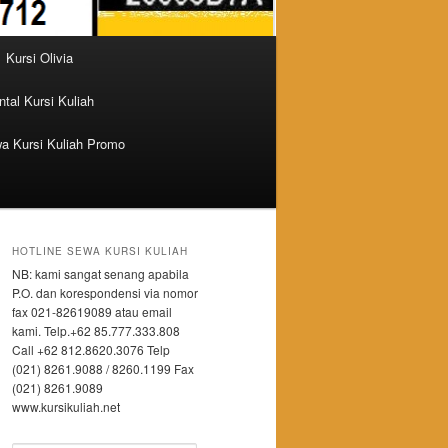
Kursi Olivia
tal Kursi Kuliah
a Kursi Kuliah Promo
HOTLINE SEWA KURSI KULIAH
NB: kami sangat senang apabila
P.O. dan korespondensi via nomor
fax 021-82619089 atau email
kami. Telp.+62 85.777.333.808
Call +62 812.8620.3076 Telp
(021) 8261.9088 / 8260.1199 Fax
(021) 8261.9089
www.kursikuliah.net