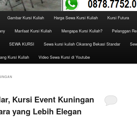
Gambar Kursi Kuliah
Harga Sewa Kursi Kuliah
Kursi Futura
any
Manfaat Kursi Kuliah
Mengapa Kursi Kuliah?
Pelanggan Ren
SEWA KURSI
Sewa kursi kuliah Cikarang Bekasi Standar
Sew
ang Kursi Kuliah
Video Sewa Kursi di Youtube
NINGAN
ar, Kursi Event Kuningan
ara yang Lebih Elegan