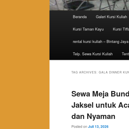
Main menu
Beranda
Galeri Kursi Kuliah
Skip to primary content
Skip to secondary content
Kursi Taman Kayu
Kursi Tiff
rental kursi kuliah – Bintang Jaya
Telp. Sewa Kursi Kuliah
Tent
TAG ARCHIVES:
GALA DINNER KU
Sewa Meja Bund
Jaksel untuk Ac
dan Nyaman
Posted on
Juli 13, 2026