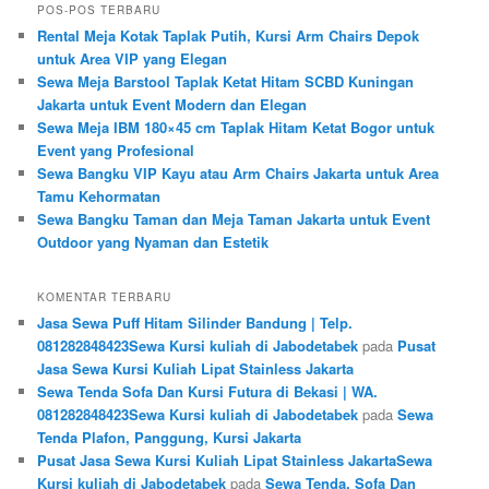
POS-POS TERBARU
Rental Meja Kotak Taplak Putih, Kursi Arm Chairs Depok
untuk Area VIP yang Elegan
Sewa Meja Barstool Taplak Ketat Hitam SCBD Kuningan
Jakarta untuk Event Modern dan Elegan
Sewa Meja IBM 180×45 cm Taplak Hitam Ketat Bogor untuk
Event yang Profesional
Sewa Bangku VIP Kayu atau Arm Chairs Jakarta untuk Area
Tamu Kehormatan
Sewa Bangku Taman dan Meja Taman Jakarta untuk Event
Outdoor yang Nyaman dan Estetik
KOMENTAR TERBARU
Jasa Sewa Puff Hitam Silinder Bandung | Telp.
081282848423Sewa Kursi kuliah di Jabodetabek
pada
Pusat
Jasa Sewa Kursi Kuliah Lipat Stainless Jakarta
Sewa Tenda Sofa Dan Kursi Futura di Bekasi | WA.
081282848423Sewa Kursi kuliah di Jabodetabek
pada
Sewa
Tenda Plafon, Panggung, Kursi Jakarta
Pusat Jasa Sewa Kursi Kuliah Lipat Stainless JakartaSewa
Kursi kuliah di Jabodetabek
pada
Sewa Tenda, Sofa Dan