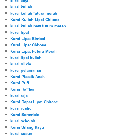
kursi kayu
kursi kuliah
kursi kuliah futura merah
Kursi Kuliah Lipat Chitose
kursi kuliah new futura merah
kursi lipat
Kursi Lipat Bimbel
Kursi Lipat Chitose
Kursi Lipat Futura Merah
kursi lipat kuliah
kursi olivia
kursi pelamainan
Kursi Plastik Anak
Kursi Puff
Kursi Raffles
kursi raja
Kursi Rapat Lipat Chitose
kursi rustic
Kursi Scramble
kursi sekolah
Kursi Silang Kayu
kursi susun