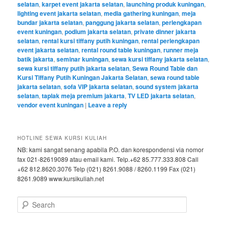
selatan
,
karpet event jakarta selatan
,
launching produk kuningan
,
lighting event jakarta selatan
,
media gathering kuningan
,
meja
bundar jakarta selatan
,
panggung jakarta selatan
,
perlengkapan
event kuningan
,
podium jakarta selatan
,
private dinner jakarta
selatan
,
rental kursi tiffany putih kuningan
,
rental perlengkapan
event jakarta selatan
,
rental round table kuningan
,
runner meja
batik jakarta
,
seminar kuningan
,
sewa kursi tiffany jakarta selatan
,
sewa kursi tiffany putih jakarta selatan
,
Sewa Round Table dan
Kursi Tiffany Putih Kuningan Jakarta Selatan
,
sewa round table
jakarta selatan
,
sofa VIP jakarta selatan
,
sound system jakarta
selatan
,
taplak meja premium jakarta
,
TV LED jakarta selatan
,
vendor event kuningan
|
Leave a reply
HOTLINE SEWA KURSI KULIAH
NB: kami sangat senang apabila P.O. dan korespondensi via nomor
fax 021-82619089 atau email kami. Telp.+62 85.777.333.808 Call
+62 812.8620.3076 Telp (021) 8261.9088 / 8260.1199 Fax (021)
8261.9089 www.kursikuliah.net
Search