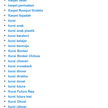
Karpet Jalan
karpet permadani
Karpet Rumput Sintetis
Karpet Sajadah
kursi
kursi anak
kursi anak plastik
kursi barstool
kursi belajar
kursi bermeja
Kursi Bimbel
Kursi Bimbel Chitose
kursi chiavari
kursi crossback
kursi dinner
kursi direktur
kursi donat
kursi futura
Kursi Futura Raja
kursi futura test
Kursi Ghost
kursi jokowi