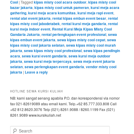
Cool
|
Tagged
kipas misty cool acara outdoor
,
kipas misty cool
bazar jakarta
,
kipas misty cool untuk pameran
,
kursi meja acara
gathering
,
kursi meja acara komunitas
,
kursi meja rapi event
,
rental alat event jakarta
,
rental kipas embun event besar
,
rental
kipas misty cool jabodetabek
,
rental kursi meja gandaria
,
rental
kursi meja indoor event
,
Rental Kursi Meja Kipas Misty Cool
Gandaria Jakarta
,
rental perlengkapan event profesional
,
sewa
kipas embun event jakarta
,
sewa kipas misty cool cepat
,
sewa
kipas misty cool jakarta selatan
,
sewa kipas misty cool murah
jakarta
,
sewa kipas misty cool profesional
,
sewa kipas pendingin
acara
,
sewa kursi event gandaria
,
sewa kursi meja outdoor
jakarta
,
sewa kursi meja terpercaya
,
sewa meja event jakarta
selatan
,
sewa perlengkapan event gandaria
,
vendor misty cool
jakarta
|
Leave a reply
HOTLINE SEWA KURSI KULIAH
NB: kami sangat senang apabila P.O. dan korespondensi via nomor
fax 021-82619089 atau email kami. Telp.+62 85.777.333.808 Call
+62 812.8620.3076 Telp (021) 8261.9088 / 8260.1199 Fax (021)
8261.9089 www.kursikuliah.net
Search