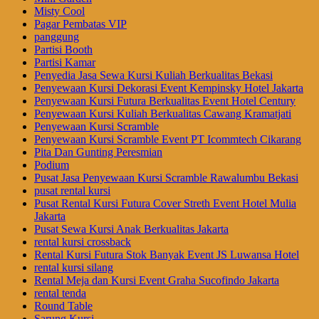
Misty Cool
Pagar Pembatas VIP
panggung
Partisi Booth
Partisi Kamar
Penyedia Jasa Sewa Kursi Kuliah Berkualitas Bekasi
Penyewaan Kursi Dekorasi Event Kempinsky Hotel Jakarta
Penyewaan Kursi Futura Berkualitas Event Hotel Century
Penyewaan Kursi Kuliah Berkualitas Cawang Kramatjati
Penyewaan Kursi Scramble
Penyewaan Kursi Scramble Event PT Icommtech Cikarang
Pita Dan Gunting Peresmian
Podium
Pusat Jasa Penyewaan Kursi Scramble Rawalumbu Bekasi
pusat rental kursi
Pusat Rental Kursi Futura Cover Streth Event Hotel Mulia
Jakarta
Pusat Sewa Kursi Anak Berkualitas Jakarta
rental kursi crossback
Rental Kursi Futura Stok Banyak Event JS Luwansa Hotel
rental kursi silang
Rental Meja dan Kursi Event Graha Sucofindo Jakarta
rental tenda
Round Table
Sarung Kursi