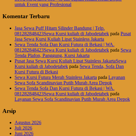
untuk Event yang Profesional
Komentar Terbaru
Jasa Sewa Puff Hitam Silinder Bandung | Telp.
081282848423Sewa Kursi kuliah di Jabodetabek
pada
Pusat
Jasa Sewa Kursi Kuliah Lipat Stainless Jakarta
Sewa Tenda Sofa Dan Kursi Futura di Bekasi | WA.
081282848423Sewa Kursi kuliah di Jabodetabek
pada
Sewa
Tenda Plafon, Panggung, Kursi Jakarta
Pusat Jasa Sewa Kursi Kuliah Lipat Stainless JakartaSewa
Kursi kuliah di Jabodetabek
pada
Sewa Tenda, Sofa Dan
Kursi Futura di Bekasi
Sewa Kursi Futura Merah Stainless Jakarta
pada
Layanan
Sewa Sofa Scandinavian Putih Murah Area Depok
Sewa Tenda Sofa Dan Kursi Futura di Bekasi | WA.
081282848423Sewa Kursi kuliah di Jabodetabek
pada
Layanan Sewa Sofa Scandinavian Putih Murah Area Depok
Arsip
Agustus 2026
Juli 2026
Juni 2026