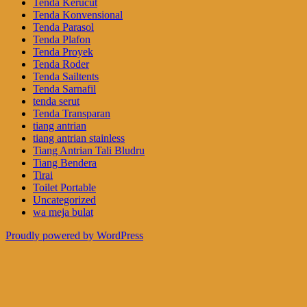
Tenda Kerucut
Tenda Konvensional
Tenda Parasol
Tenda Plafon
Tenda Proyek
Tenda Roder
Tenda Sailtents
Tenda Sarnafil
tenda serut
Tenda Transparan
tiang antrian
tiang antrian stainless
Tiang Antrian Tali Bludru
Tiang Bendera
Tirai
Toilet Portable
Uncategorized
wa meja bulat
Proudly powered by WordPress