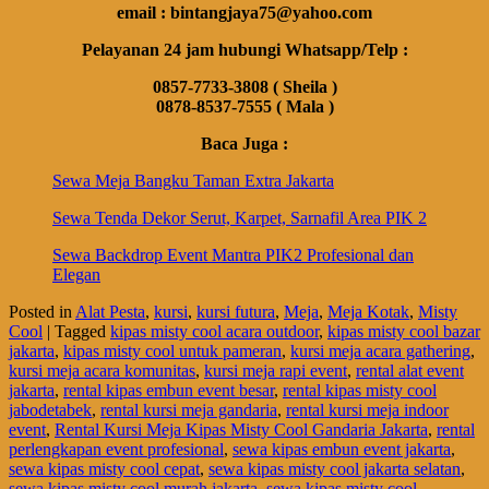
email : bintangjaya75@yahoo.com
Pelayanan 24 jam hubungi Whatsapp/Telp :
0857-7733-3808 ( Sheila )
0878-8537-7555 ( Mala )
Baca Juga :
Sewa Meja Bangku Taman Extra Jakarta
Sewa Tenda Dekor Serut, Karpet, Sarnafil Area PIK 2
Sewa Backdrop Event Mantra PIK2 Profesional dan
Elegan
Posted in
Alat Pesta
,
kursi
,
kursi futura
,
Meja
,
Meja Kotak
,
Misty
Cool
|
Tagged
kipas misty cool acara outdoor
,
kipas misty cool bazar
jakarta
,
kipas misty cool untuk pameran
,
kursi meja acara gathering
,
kursi meja acara komunitas
,
kursi meja rapi event
,
rental alat event
jakarta
,
rental kipas embun event besar
,
rental kipas misty cool
jabodetabek
,
rental kursi meja gandaria
,
rental kursi meja indoor
event
,
Rental Kursi Meja Kipas Misty Cool Gandaria Jakarta
,
rental
perlengkapan event profesional
,
sewa kipas embun event jakarta
,
sewa kipas misty cool cepat
,
sewa kipas misty cool jakarta selatan
,
sewa kipas misty cool murah jakarta
,
sewa kipas misty cool