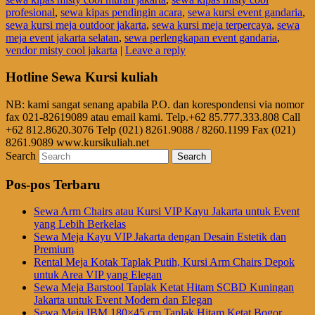
profesional
,
sewa kipas pendingin acara
,
sewa kursi event gandaria
,
sewa kursi meja outdoor jakarta
,
sewa kursi meja terpercaya
,
sewa
meja event jakarta selatan
,
sewa perlengkapan event gandaria
,
vendor misty cool jakarta
|
Leave a reply
Hotline Sewa Kursi kuliah
NB: kami sangat senang apabila P.O. dan korespondensi via nomor
fax 021-82619089 atau email kami. Telp.+62 85.777.333.808 Call
+62 812.8620.3076 Telp (021) 8261.9088 / 8260.1199 Fax (021)
8261.9089 www.kursikuliah.net
Search
Pos-pos Terbaru
Sewa Arm Chairs atau Kursi VIP Kayu Jakarta untuk Event
yang Lebih Berkelas
Sewa Meja Kayu VIP Jakarta dengan Desain Estetik dan
Premium
Rental Meja Kotak Taplak Putih, Kursi Arm Chairs Depok
untuk Area VIP yang Elegan
Sewa Meja Barstool Taplak Ketat Hitam SCBD Kuningan
Jakarta untuk Event Modern dan Elegan
Sewa Meja IBM 180×45 cm Taplak Hitam Ketat Bogor