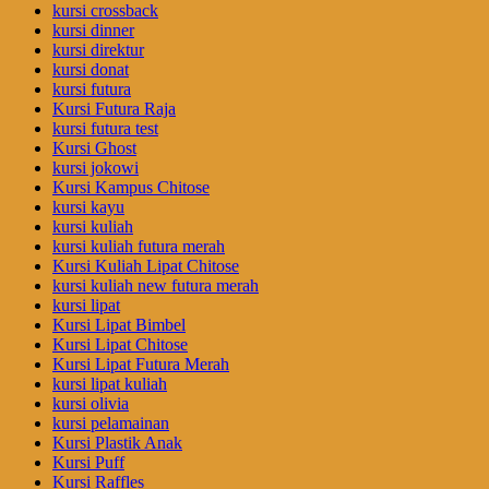
kursi crossback
kursi dinner
kursi direktur
kursi donat
kursi futura
Kursi Futura Raja
kursi futura test
Kursi Ghost
kursi jokowi
Kursi Kampus Chitose
kursi kayu
kursi kuliah
kursi kuliah futura merah
Kursi Kuliah Lipat Chitose
kursi kuliah new futura merah
kursi lipat
Kursi Lipat Bimbel
Kursi Lipat Chitose
Kursi Lipat Futura Merah
kursi lipat kuliah
kursi olivia
kursi pelamainan
Kursi Plastik Anak
Kursi Puff
Kursi Raffles