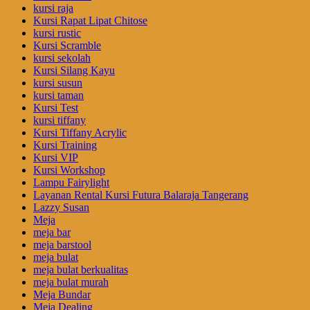
kursi raja
Kursi Rapat Lipat Chitose
kursi rustic
Kursi Scramble
kursi sekolah
Kursi Silang Kayu
kursi susun
kursi taman
Kursi Test
kursi tiffany
Kursi Tiffany Acrylic
Kursi Training
Kursi VIP
Kursi Workshop
Lampu Fairylight
Layanan Rental Kursi Futura Balaraja Tangerang
Lazzy Susan
Meja
meja bar
meja barstool
meja bulat
meja bulat berkualitas
meja bulat murah
Meja Bundar
Meja Dealing