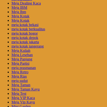
Meja Dealing Kaca
Meja IBM
Meja Ibm
Meja Kotak
Meja Kotak
meja kotak bekasi
meja kotak berkualitas
meja kotak bogor
meja kotak depok
meja kotak jakarta
meja kotak tangerang
Meja Kuliah
Meja Lesehan
Meja Panjang
Meja Partisi
meja prasmanan
Meja Retro
Meja Rias
meja sudut
Meja Taman
Meja Taman Kayu
Meja Test
Meja VIP Kaca
Meja Vip Kayu
Mini Garden