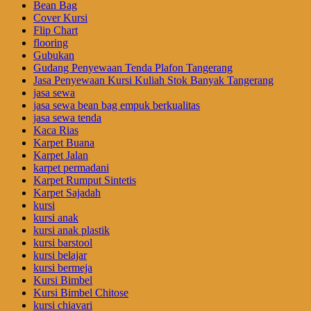
Bean Bag
Cover Kursi
Flip Chart
flooring
Gubukan
Gudang Penyewaan Tenda Plafon Tangerang
Jasa Penyewaan Kursi Kuliah Stok Banyak Tangerang
jasa sewa
jasa sewa bean bag empuk berkualitas
jasa sewa tenda
Kaca Rias
Karpet Buana
Karpet Jalan
karpet permadani
Karpet Rumput Sintetis
Karpet Sajadah
kursi
kursi anak
kursi anak plastik
kursi barstool
kursi belajar
kursi bermeja
Kursi Bimbel
Kursi Bimbel Chitose
kursi chiavari