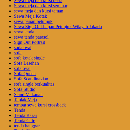
Sewa meja dan kursi pesta
Sewa meja dan kursi seminar
sewa meja dan kursi taman
Sewa Meja Kotak
sewa papan petunjuk
Sewa Sign Out Papan Petunjuk Wilayah Jakarta
sewa tenda
sewa tenda parasol
Sign Out Portrait
soda oval
sofa
sofa kotak single
Sofa Lesehan
sofa oval
Sofa Queen
Sofa Scandinavian
sofa single berkualitas
Sofa Studio
Stand Makanan
Taplak Meja
tempat sewa kursi crossback
Tenda
Tenda Bazar
Tenda Cafe
tenda hanggar