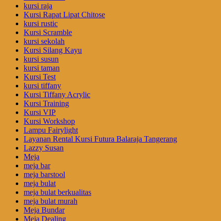
kursi raja
Kursi Rapat Lipat Chitose
kursi rustic
Kursi Scramble
kursi sekolah
Kursi Silang Kayu
kursi susun
kursi taman
Kursi Test
kursi tiffany
Kursi Tiffany Acrylic
Kursi Training
Kursi VIP
Kursi Workshop
Lampu Fairylight
Layanan Rental Kursi Futura Balaraja Tangerang
Lazzy Susan
Meja
meja bar
meja barstool
meja bulat
meja bulat berkualitas
meja bulat murah
Meja Bundar
Meja Dealing