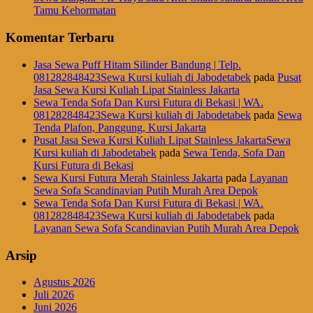
Tamu Kehormatan
Komentar Terbaru
Jasa Sewa Puff Hitam Silinder Bandung | Telp.
081282848423Sewa Kursi kuliah di Jabodetabek
pada
Pusat
Jasa Sewa Kursi Kuliah Lipat Stainless Jakarta
Sewa Tenda Sofa Dan Kursi Futura di Bekasi | WA.
081282848423Sewa Kursi kuliah di Jabodetabek
pada
Sewa
Tenda Plafon, Panggung, Kursi Jakarta
Pusat Jasa Sewa Kursi Kuliah Lipat Stainless JakartaSewa
Kursi kuliah di Jabodetabek
pada
Sewa Tenda, Sofa Dan
Kursi Futura di Bekasi
Sewa Kursi Futura Merah Stainless Jakarta
pada
Layanan
Sewa Sofa Scandinavian Putih Murah Area Depok
Sewa Tenda Sofa Dan Kursi Futura di Bekasi | WA.
081282848423Sewa Kursi kuliah di Jabodetabek
pada
Layanan Sewa Sofa Scandinavian Putih Murah Area Depok
Arsip
Agustus 2026
Juli 2026
Juni 2026