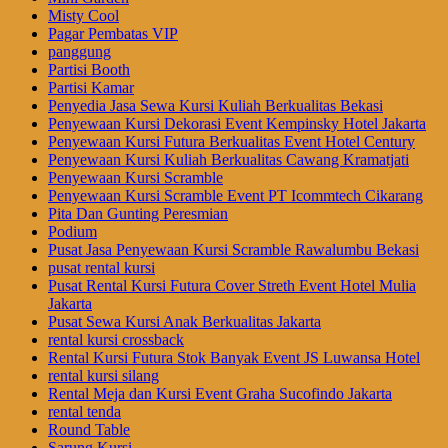
Misty Cool
Pagar Pembatas VIP
panggung
Partisi Booth
Partisi Kamar
Penyedia Jasa Sewa Kursi Kuliah Berkualitas Bekasi
Penyewaan Kursi Dekorasi Event Kempinsky Hotel Jakarta
Penyewaan Kursi Futura Berkualitas Event Hotel Century
Penyewaan Kursi Kuliah Berkualitas Cawang Kramatjati
Penyewaan Kursi Scramble
Penyewaan Kursi Scramble Event PT Icommtech Cikarang
Pita Dan Gunting Peresmian
Podium
Pusat Jasa Penyewaan Kursi Scramble Rawalumbu Bekasi
pusat rental kursi
Pusat Rental Kursi Futura Cover Streth Event Hotel Mulia
Jakarta
Pusat Sewa Kursi Anak Berkualitas Jakarta
rental kursi crossback
Rental Kursi Futura Stok Banyak Event JS Luwansa Hotel
rental kursi silang
Rental Meja dan Kursi Event Graha Sucofindo Jakarta
rental tenda
Round Table
Sarung Kursi