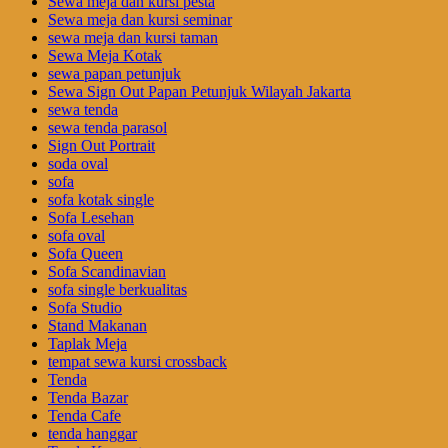
Sewa meja dan kursi pesta
Sewa meja dan kursi seminar
sewa meja dan kursi taman
Sewa Meja Kotak
sewa papan petunjuk
Sewa Sign Out Papan Petunjuk Wilayah Jakarta
sewa tenda
sewa tenda parasol
Sign Out Portrait
soda oval
sofa
sofa kotak single
Sofa Lesehan
sofa oval
Sofa Queen
Sofa Scandinavian
sofa single berkualitas
Sofa Studio
Stand Makanan
Taplak Meja
tempat sewa kursi crossback
Tenda
Tenda Bazar
Tenda Cafe
tenda hanggar