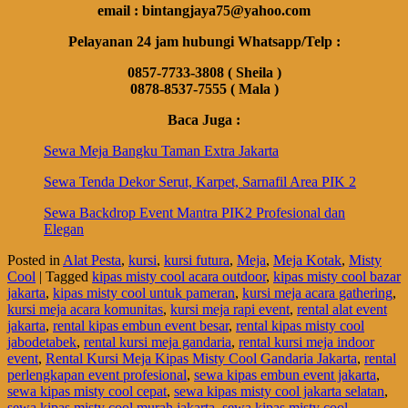
email : bintangjaya75@yahoo.com
Pelayanan 24 jam hubungi Whatsapp/Telp :
0857-7733-3808 ( Sheila )
0878-8537-7555 ( Mala )
Baca Juga :
Sewa Meja Bangku Taman Extra Jakarta
Sewa Tenda Dekor Serut, Karpet, Sarnafil Area PIK 2
Sewa Backdrop Event Mantra PIK2 Profesional dan
Elegan
Posted in
Alat Pesta
,
kursi
,
kursi futura
,
Meja
,
Meja Kotak
,
Misty
Cool
|
Tagged
kipas misty cool acara outdoor
,
kipas misty cool bazar
jakarta
,
kipas misty cool untuk pameran
,
kursi meja acara gathering
,
kursi meja acara komunitas
,
kursi meja rapi event
,
rental alat event
jakarta
,
rental kipas embun event besar
,
rental kipas misty cool
jabodetabek
,
rental kursi meja gandaria
,
rental kursi meja indoor
event
,
Rental Kursi Meja Kipas Misty Cool Gandaria Jakarta
,
rental
perlengkapan event profesional
,
sewa kipas embun event jakarta
,
sewa kipas misty cool cepat
,
sewa kipas misty cool jakarta selatan
,
sewa kipas misty cool murah jakarta
,
sewa kipas misty cool