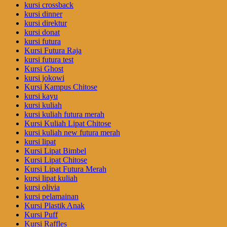
kursi crossback
kursi dinner
kursi direktur
kursi donat
kursi futura
Kursi Futura Raja
kursi futura test
Kursi Ghost
kursi jokowi
Kursi Kampus Chitose
kursi kayu
kursi kuliah
kursi kuliah futura merah
Kursi Kuliah Lipat Chitose
kursi kuliah new futura merah
kursi lipat
Kursi Lipat Bimbel
Kursi Lipat Chitose
Kursi Lipat Futura Merah
kursi lipat kuliah
kursi olivia
kursi pelamainan
Kursi Plastik Anak
Kursi Puff
Kursi Raffles