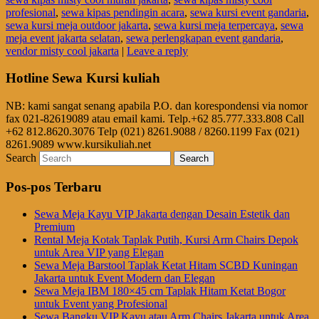
profesional
,
sewa kipas pendingin acara
,
sewa kursi event gandaria
,
sewa kursi meja outdoor jakarta
,
sewa kursi meja terpercaya
,
sewa
meja event jakarta selatan
,
sewa perlengkapan event gandaria
,
vendor misty cool jakarta
|
Leave a reply
Hotline Sewa Kursi kuliah
NB: kami sangat senang apabila P.O. dan korespondensi via nomor
fax 021-82619089 atau email kami. Telp.+62 85.777.333.808 Call
+62 812.8620.3076 Telp (021) 8261.9088 / 8260.1199 Fax (021)
8261.9089 www.kursikuliah.net
Search
Pos-pos Terbaru
Sewa Meja Kayu VIP Jakarta dengan Desain Estetik dan
Premium
Rental Meja Kotak Taplak Putih, Kursi Arm Chairs Depok
untuk Area VIP yang Elegan
Sewa Meja Barstool Taplak Ketat Hitam SCBD Kuningan
Jakarta untuk Event Modern dan Elegan
Sewa Meja IBM 180×45 cm Taplak Hitam Ketat Bogor
untuk Event yang Profesional
Sewa Bangku VIP Kayu atau Arm Chairs Jakarta untuk Area