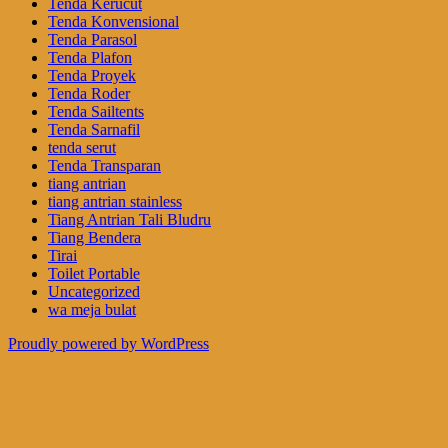
Tenda Kerucut
Tenda Konvensional
Tenda Parasol
Tenda Plafon
Tenda Proyek
Tenda Roder
Tenda Sailtents
Tenda Sarnafil
tenda serut
Tenda Transparan
tiang antrian
tiang antrian stainless
Tiang Antrian Tali Bludru
Tiang Bendera
Tirai
Toilet Portable
Uncategorized
wa meja bulat
Proudly powered by WordPress