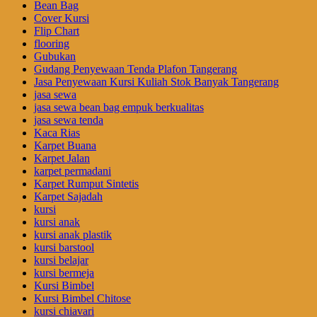
Bean Bag
Cover Kursi
Flip Chart
flooring
Gubukan
Gudang Penyewaan Tenda Plafon Tangerang
Jasa Penyewaan Kursi Kuliah Stok Banyak Tangerang
jasa sewa
jasa sewa bean bag empuk berkualitas
jasa sewa tenda
Kaca Rias
Karpet Buana
Karpet Jalan
karpet permadani
Karpet Rumput Sintetis
Karpet Sajadah
kursi
kursi anak
kursi anak plastik
kursi barstool
kursi belajar
kursi bermeja
Kursi Bimbel
Kursi Bimbel Chitose
kursi chiavari