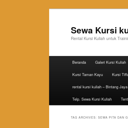
Sewa Kursi ku
Rental Kursi Kuliah untuk Trai
Main menu
Beranda
Galeri Kursi Kuliah
Skip to primary content
Skip to secondary content
Kursi Taman Kayu
Kursi Tiff
rental kursi kuliah – Bintang Jaya
Telp. Sewa Kursi Kuliah
Tent
TAG ARCHIVES:
SEWA PITA DAN 