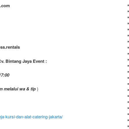
t.com
ss.rentals
v. Bintang Jaya Event :
17:00
m melalui wa & tlp
)
ja-kursi-dan-alat-catering-jakarta/