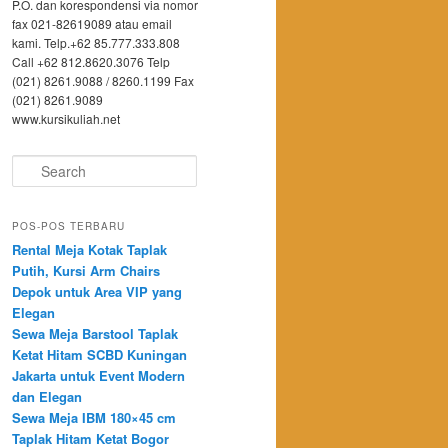
P.O. dan korespondensi via nomor
fax 021-82619089 atau email
kami. Telp.+62 85.777.333.808
Call +62 812.8620.3076 Telp
(021) 8261.9088 / 8260.1199 Fax
(021) 8261.9089
www.kursikuliah.net
Search
POS-POS TERBARU
Rental Meja Kotak Taplak
Putih, Kursi Arm Chairs
Depok untuk Area VIP yang
Elegan
Sewa Meja Barstool Taplak
Ketat Hitam SCBD Kuningan
Jakarta untuk Event Modern
dan Elegan
Sewa Meja IBM 180×45 cm
Taplak Hitam Ketat Bogor