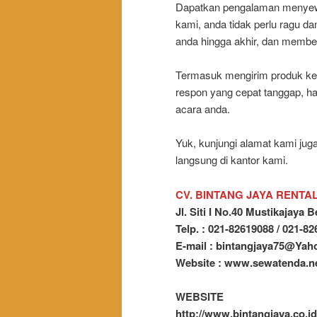
Dapatkan pengalaman menyew
kami, anda tidak perlu ragu d
anda hingga akhir, dan member
Termasuk mengirim produk ke 
respon yang cepat tanggap, har
acara anda.
Yuk, kunjungi alamat kami juga 
langsung di kantor kami.
CV. BINTANG JAYA RENTA
Jl. Siti I No.40 Mustikajaya B
Telp. : 021-82619088 / 021-8
E-mail : bintangjaya75@Ya
Website : www.sewatenda.n
WEBSITE
http://www.bintangjaya.co.id