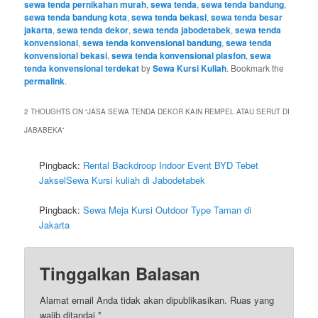
sewa tenda pernikahan murah
,
sewa tenda
,
sewa tenda bandung
,
sewa tenda bandung kota
,
sewa tenda bekasi
,
sewa tenda besar
jakarta
,
sewa tenda dekor
,
sewa tenda jabodetabek
,
sewa tenda
konvensional
,
sewa tenda konvensional bandung
,
sewa tenda
konvensional bekasi
,
sewa tenda konvensional plasfon
,
sewa
tenda konvensional terdekat
by
Sewa Kursi Kuliah
. Bookmark the
permalink
.
2 THOUGHTS ON “
JASA SEWA TENDA DEKOR KAIN REMPEL ATAU SERUT DI
JABABEKA
”
Pingback:
Rental Backdroop Indoor Event BYD Tebet
JakselSewa Kursi kuliah di Jabodetabek
Pingback:
Sewa Meja Kursi Outdoor Type Taman di
Jakarta
Tinggalkan Balasan
Alamat email Anda tidak akan dipublikasikan.
Ruas yang
wajib ditandai
*