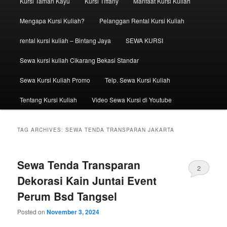
Kursi Taman Kayu
Kursi Tiffany
Manfaat Kursi Kuliah
Mengapa Kursi Kuliah?
Pelanggan Rental Kursi Kuliah
rental kursi kuliah – Bintang Jaya
SEWA KURSI
Sewa kursi kuliah Cikarang Bekasi Standar
Sewa Kursi Kuliah Promo
Telp. Sewa Kursi Kuliah
Tentang Kursi Kuliah
Video Sewa Kursi di Youtube
TAG ARCHIVES:
SEWA TENDA TRANSPARAN JAKARTA
Sewa Tenda Transparan
2
Dekorasi Kain Juntai Event
Perum Bsd Tangsel
Posted on
November 3, 2024