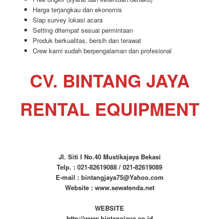
Harga terjangkau dan ekonomis
Siap survey lokasi acara
Setting ditempat sesuai permintaan
Produk berkualitas, bersih dan terawat
Crew kami sudah berpengalaman dan profesional
CV. BINTANG JAYA
RENTAL EQUIPMENT
Jl. Siti I No.40 Mustikajaya Bekasi
Telp. : 021-82619088 / 021-82619089
E-mail : bintangjaya75@Yahoo.com
Website : www.sewatenda.net
WEBSITE
http://www.bintangjaya.co.id