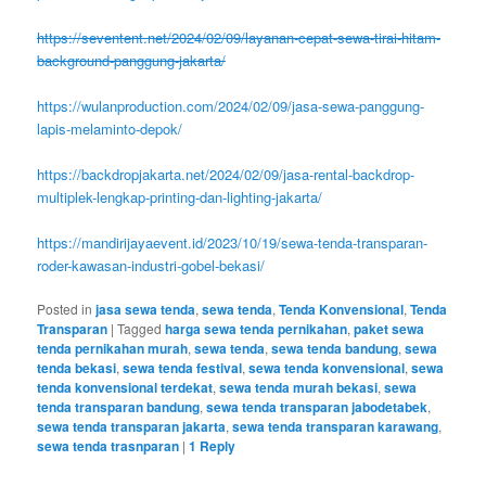
https://seventent.net/2024/02/09/layanan-cepat-sewa-tirai-hitam-
background-panggung-jakarta/
https://wulanproduction.com/2024/02/09/jasa-sewa-panggung-
lapis-melaminto-depok/
https://backdropjakarta.net/2024/02/09/jasa-rental-backdrop-
multiplek-lengkap-printing-dan-lighting-jakarta/
https://mandirijayaevent.id/2023/10/19/sewa-tenda-transparan-
roder-kawasan-industri-gobel-bekasi/
Posted in
jasa sewa tenda
,
sewa tenda
,
Tenda Konvensional
,
Tenda
Transparan
|
Tagged
harga sewa tenda pernikahan
,
paket sewa
tenda pernikahan murah
,
sewa tenda
,
sewa tenda bandung
,
sewa
tenda bekasi
,
sewa tenda festival
,
sewa tenda konvensional
,
sewa
tenda konvensional terdekat
,
sewa tenda murah bekasi
,
sewa
tenda transparan bandung
,
sewa tenda transparan jabodetabek
,
sewa tenda transparan jakarta
,
sewa tenda transparan karawang
,
sewa tenda trasnparan
|
1
Reply