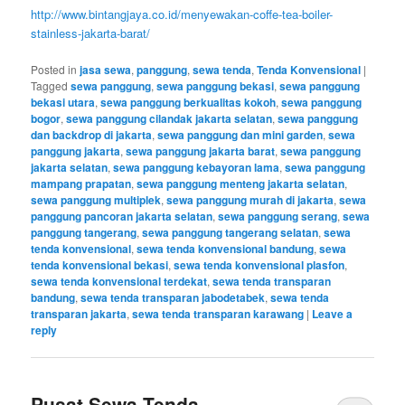
http://www.bintangjaya.co.id/menyewakan-coffe-tea-boiler-
stainless-jakarta-barat/
Posted in
jasa sewa
,
panggung
,
sewa tenda
,
Tenda Konvensional
|
Tagged
sewa panggung
,
sewa panggung bekasi
,
sewa panggung
bekasi utara
,
sewa panggung berkualitas kokoh
,
sewa panggung
bogor
,
sewa panggung cilandak jakarta selatan
,
sewa panggung
dan backdrop di jakarta
,
sewa panggung dan mini garden
,
sewa
panggung jakarta
,
sewa panggung jakarta barat
,
sewa panggung
jakarta selatan
,
sewa panggung kebayoran lama
,
sewa panggung
mampang prapatan
,
sewa panggung menteng jakarta selatan
,
sewa panggung multiplek
,
sewa panggung murah di jakarta
,
sewa
panggung pancoran jakarta selatan
,
sewa panggung serang
,
sewa
panggung tangerang
,
sewa panggung tangerang selatan
,
sewa
tenda konvensional
,
sewa tenda konvensional bandung
,
sewa
tenda konvensional bekasi
,
sewa tenda konvensional plasfon
,
sewa tenda konvensional terdekat
,
sewa tenda transparan
bandung
,
sewa tenda transparan jabodetabek
,
sewa tenda
transparan jakarta
,
sewa tenda transparan karawang
|
Leave a
reply
Pusat Sewa Tenda