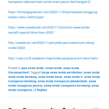
transparan-dekorasi-kain-juntai-event-perum-bsd-tangsel-2/
https://bintangjayaevent.com/2022/11/23/penyewaan-panggung-
terbaru-tahun-2023-bogor/
https://www.sewatenda.net/2022/11/23/promo-sewa-tenda-
sarnafil-spesial-tahun-baru-2023/
http://sewakursi.net/2022/11/penyedia-jasa-sewa-kursi-silang-
model-2023/
http://meja.co/di-sewakan-meja-kotak-panjang-event-tahun-baru/
Posted in
jasa sewa tenda
,
rental tenda
,
sewa tenda
,
Uncategorized
|
Tagged
harga sewa tenda pernikahan
,
sewa tenda
,
sewa tenda bandung
,
sewa tenda bazar
,
sewa tenda tr
,
sewa tenda
transparan bandung
,
sewa tenda transparan jabodetabek
,
sewa
tenda transparan jakarta
,
sewa tenda transparan karawang
,
sewa
tenda trasnparan
|
2
Replies