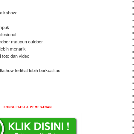
talkshow:
mpuk
fesional
ndoor maupun outdoor
lebih menarik
foto dan video
kshow terlihat lebih berkualitas.
KONSULTASI & PEMESANAN