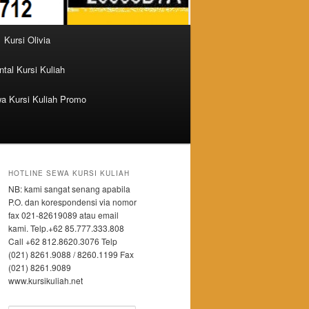
Kursi Olivia
tal Kursi Kuliah
a Kursi Kuliah Promo
HOTLINE SEWA KURSI KULIAH
NB: kami sangat senang apabila
P.O. dan korespondensi via nomor
fax 021-82619089 atau email
kami. Telp.+62 85.777.333.808
Call +62 812.8620.3076 Telp
(021) 8261.9088 / 8260.1199 Fax
(021) 8261.9089
www.kursikuliah.net