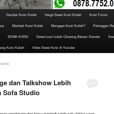
Gambar Kursi Kuliah
Harga Sewa Kursi Kuliah
Kursi Futura
any
Manfaat Kursi Kuliah
Mengapa Kursi Kuliah?
Pelanggan Ren
SEWA KURSI
Sewa kursi kuliah Cikarang Bekasi Standar
Sew
ang Kursi Kuliah
Video Sewa Kursi di Youtube
KARTA
ge dan Talkshow Lebih
 Sofa Studio
an pembicara dan tamu menjadi salah satu faktor yang