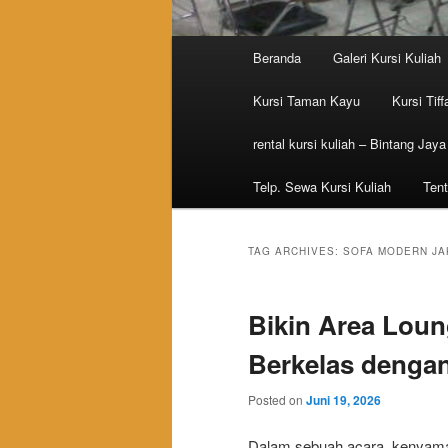
Main menu
Beranda
Galeri Kursi Kuliah
Skip to primary content
Skip to secondary content
Kursi Taman Kayu
Kursi Tiff
rental kursi kuliah – Bintang Jaya
Telp. Sewa Kursi Kuliah
Tent
TAG ARCHIVES:
SOFA MODERN JA
Bikin Area Loun
Berkelas dengan
Posted on
Juni 19, 2026
Dalam sebuah acara, kenyaman