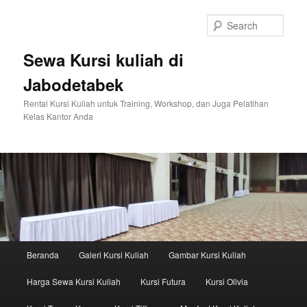
Sear
Sewa Kursi kuliah di
Jabodetabek
Rental Kursi Kuliah untuk Training, Workshop, dan Juga Pelatihan
Kelas Kantor Anda
Main menu
Beranda
Galeri Kursi Kuliah
Gambar Kursi Kuliah
Skip to primary content
Skip to secondary content
Harga Sewa Kursi Kuliah
Kursi Futura
Kursi Olivia