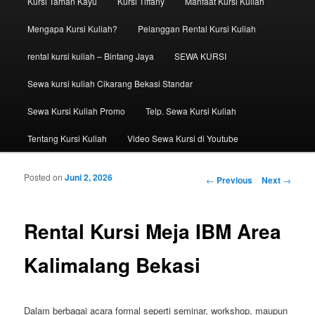
Kursi Taman Kayu
Kursi Tiffany
Manfaat Kursi Kuliah
Mengapa Kursi Kuliah?
Pelanggan Rental Kursi Kuliah
rental kursi kuliah – Bintang Jaya
SEWA KURSI
Sewa kursi kuliah Cikarang Bekasi Standar
Sewa Kursi Kuliah Promo
Telp. Sewa Kursi Kuliah
Tentang Kursi Kuliah
Video Sewa Kursi di Youtube
Posted on
Juni 2, 2026
Post navigation
←
Previous
Next
→
Rental Kursi Meja IBM Area
Kalimalang Bekasi
Dalam berbagai acara formal seperti seminar, workshop, maupun