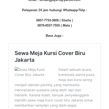
Pelayanan 24 jam hubungi Whatsapp/Telp :
0857-7733-3808 ( Sheila )
0878-8537-7555 ( Mala )
Baca Juga :