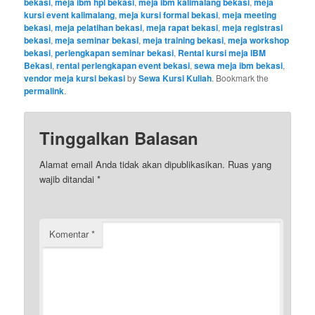
bekasi
,
meja ibm hpl bekasi
,
meja ibm kalimalang bekasi
,
meja
kursi event kalimalang
,
meja kursi formal bekasi
,
meja meeting
bekasi
,
meja pelatihan bekasi
,
meja rapat bekasi
,
meja registrasi
bekasi
,
meja seminar bekasi
,
meja training bekasi
,
meja workshop
bekasi
,
perlengkapan seminar bekasi
,
Rental kursi meja IBM
Bekasi
,
rental perlengkapan event bekasi
,
sewa meja ibm bekasi
,
vendor meja kursi bekasi
by
Sewa Kursi Kuliah
. Bookmark the
permalink
.
Tinggalkan Balasan
Alamat email Anda tidak akan dipublikasikan.
Ruas yang
wajib ditandai
*
Komentar
*