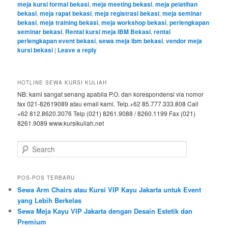
meja kursi formal bekasi
,
meja meeting bekasi
,
meja pelatihan
bekasi
,
meja rapat bekasi
,
meja registrasi bekasi
,
meja seminar
bekasi
,
meja training bekasi
,
meja workshop bekasi
,
perlengkapan
seminar bekasi
,
Rental kursi meja IBM Bekasi
,
rental
perlengkapan event bekasi
,
sewa meja ibm bekasi
,
vendor meja
kursi bekasi
|
Leave a reply
HOTLINE SEWA KURSI KULIAH
NB: kami sangat senang apabila P.O. dan korespondensi via nomor
fax 021-82619089 atau email kami. Telp.+62 85.777.333.808 Call
+62 812.8620.3076 Telp (021) 8261.9088 / 8260.1199 Fax (021)
8261.9089 www.kursikuliah.net
Search
POS-POS TERBARU
Sewa Arm Chairs atau Kursi VIP Kayu Jakarta untuk Event
yang Lebih Berkelas
Sewa Meja Kayu VIP Jakarta dengan Desain Estetik dan
Premium