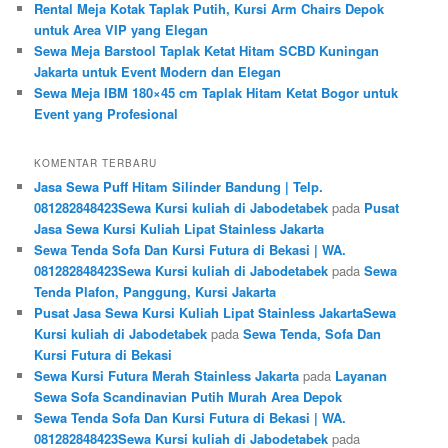
Rental Meja Kotak Taplak Putih, Kursi Arm Chairs Depok
untuk Area VIP yang Elegan
Sewa Meja Barstool Taplak Ketat Hitam SCBD Kuningan
Jakarta untuk Event Modern dan Elegan
Sewa Meja IBM 180×45 cm Taplak Hitam Ketat Bogor untuk
Event yang Profesional
KOMENTAR TERBARU
Jasa Sewa Puff Hitam Silinder Bandung | Telp.
081282848423Sewa Kursi kuliah di Jabodetabek
pada
Pusat
Jasa Sewa Kursi Kuliah Lipat Stainless Jakarta
Sewa Tenda Sofa Dan Kursi Futura di Bekasi | WA.
081282848423Sewa Kursi kuliah di Jabodetabek
pada
Sewa
Tenda Plafon, Panggung, Kursi Jakarta
Pusat Jasa Sewa Kursi Kuliah Lipat Stainless JakartaSewa
Kursi kuliah di Jabodetabek
pada
Sewa Tenda, Sofa Dan
Kursi Futura di Bekasi
Sewa Kursi Futura Merah Stainless Jakarta
pada
Layanan
Sewa Sofa Scandinavian Putih Murah Area Depok
Sewa Tenda Sofa Dan Kursi Futura di Bekasi | WA.
081282848423Sewa Kursi kuliah di Jabodetabek
pada