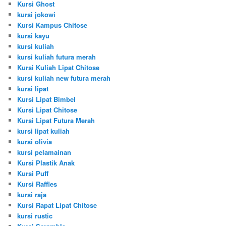
Kursi Ghost
kursi jokowi
Kursi Kampus Chitose
kursi kayu
kursi kuliah
kursi kuliah futura merah
Kursi Kuliah Lipat Chitose
kursi kuliah new futura merah
kursi lipat
Kursi Lipat Bimbel
Kursi Lipat Chitose
Kursi Lipat Futura Merah
kursi lipat kuliah
kursi olivia
kursi pelamainan
Kursi Plastik Anak
Kursi Puff
Kursi Raffles
kursi raja
Kursi Rapat Lipat Chitose
kursi rustic