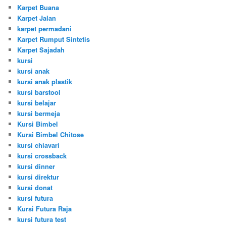
Karpet Buana
Karpet Jalan
karpet permadani
Karpet Rumput Sintetis
Karpet Sajadah
kursi
kursi anak
kursi anak plastik
kursi barstool
kursi belajar
kursi bermeja
Kursi Bimbel
Kursi Bimbel Chitose
kursi chiavari
kursi crossback
kursi dinner
kursi direktur
kursi donat
kursi futura
Kursi Futura Raja
kursi futura test