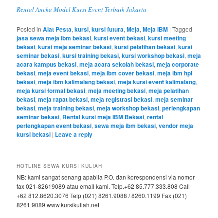
Rental Aneka Model Kursi Event Terbaik Jakarta
Posted in
Alat Pesta
,
kursi
,
kursi futura
,
Meja
,
Meja IBM
|
Tagged
jasa sewa meja ibm bekasi
,
kursi event bekasi
,
kursi meeting
bekasi
,
kursi meja seminar bekasi
,
kursi pelatihan bekasi
,
kursi
seminar bekasi
,
kursi training bekasi
,
kursi workshop bekasi
,
meja
acara kampus bekasi
,
meja acara sekolah bekasi
,
meja corporate
bekasi
,
meja event bekasi
,
meja ibm cover bekasi
,
meja ibm hpl
bekasi
,
meja ibm kalimalang bekasi
,
meja kursi event kalimalang
,
meja kursi formal bekasi
,
meja meeting bekasi
,
meja pelatihan
bekasi
,
meja rapat bekasi
,
meja registrasi bekasi
,
meja seminar
bekasi
,
meja training bekasi
,
meja workshop bekasi
,
perlengkapan
seminar bekasi
,
Rental kursi meja IBM Bekasi
,
rental
perlengkapan event bekasi
,
sewa meja ibm bekasi
,
vendor meja
kursi bekasi
|
Leave a reply
HOTLINE SEWA KURSI KULIAH
NB: kami sangat senang apabila P.O. dan korespondensi via nomor
fax 021-82619089 atau email kami. Telp.+62 85.777.333.808 Call
+62 812.8620.3076 Telp (021) 8261.9088 / 8260.1199 Fax (021)
8261.9089 www.kursikuliah.net