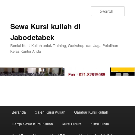
Sear
Sewa Kursi kuliah di
Jabodetabek
Rental Kursi Kuliah untuk Training, Workshop, dan Juga Pelatihan
Kelas Kantor Anda
Main menu
Beranda
Galeri Kursi Kuliah
Gambar Kursi Kuliah
Skip to primary content
Skip to secondary content
Harga Sewa Kursi Kuliah
Kursi Futura
Kursi Olivia