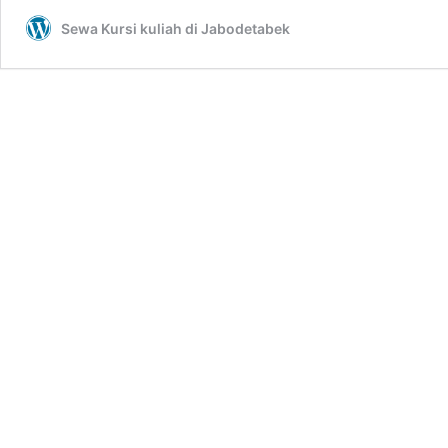
Dealing
Sewa Kursi kuliah di Jabodetabek
dan
Kursi
Scramble
Putih
Jakarta