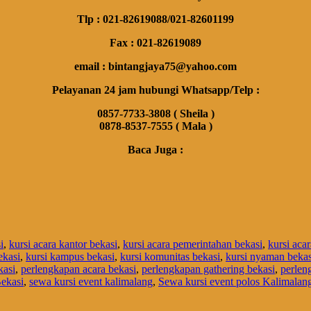
Tlp : 021-82619088/021-82601199
Fax : 021-82619089
email : bintangjaya75@yahoo.com
Pelayanan 24 jam hubungi Whatsapp/Telp :
0857-7733-3808 ( Sheila )
0878-8537-7555 ( Mala )
Baca Juga :
i
,
kursi acara kantor bekasi
,
kursi acara pemerintahan bekasi
,
kursi aca
ekasi
,
kursi kampus bekasi
,
kursi komunitas bekasi
,
kursi nyaman bekas
kasi
,
perlengkapan acara bekasi
,
perlengkapan gathering bekasi
,
perlen
Bekasi
,
sewa kursi event kalimalang
,
Sewa kursi event polos Kalimalan