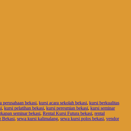
ra perusahaan bekasi
,
kursi acara sekolah bekasi
,
kursi berkualitas
i
,
kursi pelatihan bekasi
,
kursi peresmian bekasi
,
kursi seminar
gkapan seminar bekasi
,
Rental Kursi Futura bekasi
,
rental
g Bekasi
,
sewa kursi kalimalang
,
sewa kursi polos bekasi
,
vendor