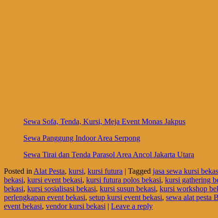
Sewa Sofa, Tenda, Kursi, Meja Event Monas Jakpus
Sewa Panggung Indoor Area Serpong
Sewa Tirai dan Tenda Parasol Area Ancol Jakarta Utara
Posted in
Alat Pesta
,
kursi
,
kursi futura
|
Tagged
jasa sewa kursi bekas
bekasi
,
kursi event bekasi
,
kursi futura polos bekasi
,
kursi gathering b
bekasi
,
kursi sosialisasi bekasi
,
kursi susun bekasi
,
kursi workshop be
perlengkapan event bekasi
,
setup kursi event bekasi
,
sewa alat pesta 
event bekasi
,
vendor kursi bekasi
|
Leave a reply