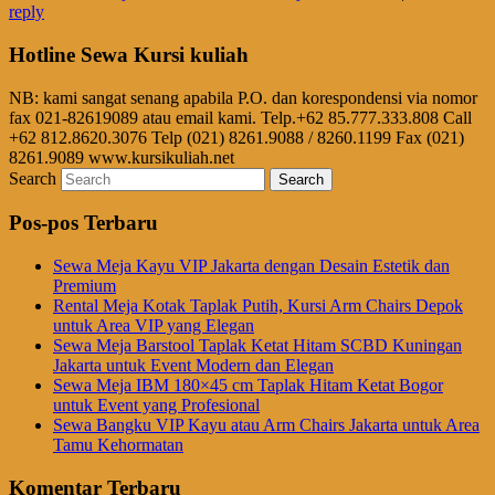
reply
Hotline Sewa Kursi kuliah
NB: kami sangat senang apabila P.O. dan korespondensi via nomor
fax 021-82619089 atau email kami. Telp.+62 85.777.333.808 Call
+62 812.8620.3076 Telp (021) 8261.9088 / 8260.1199 Fax (021)
8261.9089 www.kursikuliah.net
Search
Pos-pos Terbaru
Sewa Meja Kayu VIP Jakarta dengan Desain Estetik dan
Premium
Rental Meja Kotak Taplak Putih, Kursi Arm Chairs Depok
untuk Area VIP yang Elegan
Sewa Meja Barstool Taplak Ketat Hitam SCBD Kuningan
Jakarta untuk Event Modern dan Elegan
Sewa Meja IBM 180×45 cm Taplak Hitam Ketat Bogor
untuk Event yang Profesional
Sewa Bangku VIP Kayu atau Arm Chairs Jakarta untuk Area
Tamu Kehormatan
Komentar Terbaru