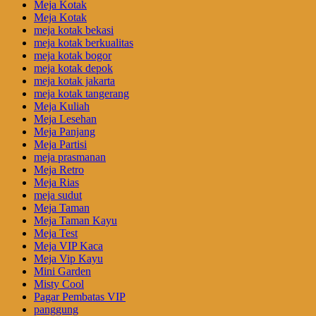
Meja Kotak
Meja Kotak
meja kotak bekasi
meja kotak berkualitas
meja kotak bogor
meja kotak depok
meja kotak jakarta
meja kotak tangerang
Meja Kuliah
Meja Lesehan
Meja Panjang
Meja Partisi
meja prasmanan
Meja Retro
Meja Rias
meja sudut
Meja Taman
Meja Taman Kayu
Meja Test
Meja VIP Kaca
Meja Vip Kayu
Mini Garden
Misty Cool
Pagar Pembatas VIP
panggung