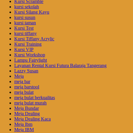
Kursi Scramble
kursi sekolah
Kursi Silang Kayu
kursi susun
kursi taman
Kursi Test
kursi tiffany
Kursi Tiffany Acrylic
Kursi Training
Kursi VIP
Kursi Workshop
Lampu Fairylight
Layanan Rental Kursi Futura Balaraja Tangerang
Lazzy Susan
Meja
meja bar
meja barstool
meja bulat
meja bulat berkualitas
meja bulat murah
Meja Bundar
Meja Dealing
Meja Dealing Kaca
Meja Ibm
Meja IBM