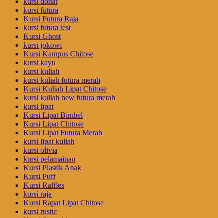
kursi donat
kursi futura
Kursi Futura Raja
kursi futura test
Kursi Ghost
kursi jokowi
Kursi Kampus Chitose
kursi kayu
kursi kuliah
kursi kuliah futura merah
Kursi Kuliah Lipat Chitose
kursi kuliah new futura merah
kursi lipat
Kursi Lipat Bimbel
Kursi Lipat Chitose
Kursi Lipat Futura Merah
kursi lipat kuliah
kursi olivia
kursi pelamainan
Kursi Plastik Anak
Kursi Puff
Kursi Raffles
kursi raja
Kursi Rapat Lipat Chitose
kursi rustic