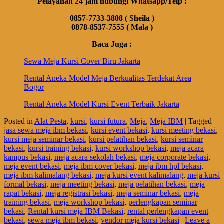
Pelayanan 24 jam hubungi Whatsapp/Telp :
0857-7733-3808 ( Sheila )
0878-8537-7555 ( Mala )
Baca Juga :
Sewa Meja Kursi Cover Biru Jakarta
Rental Aneka Model Meja Berkualitas Terdekat Area
Bogor
Rental Aneka Model Kursi Event Terbaik Jakarta
Posted in
Alat Pesta
,
kursi
,
kursi futura
,
Meja
,
Meja IBM
|
Tagged
jasa sewa meja ibm bekasi
,
kursi event bekasi
,
kursi meeting bekasi
,
kursi meja seminar bekasi
,
kursi pelatihan bekasi
,
kursi seminar
bekasi
,
kursi training bekasi
,
kursi workshop bekasi
,
meja acara
kampus bekasi
,
meja acara sekolah bekasi
,
meja corporate bekasi
,
meja event bekasi
,
meja ibm cover bekasi
,
meja ibm hpl bekasi
,
meja ibm kalimalang bekasi
,
meja kursi event kalimalang
,
meja kursi
formal bekasi
,
meja meeting bekasi
,
meja pelatihan bekasi
,
meja
rapat bekasi
,
meja registrasi bekasi
,
meja seminar bekasi
,
meja
training bekasi
,
meja workshop bekasi
,
perlengkapan seminar
bekasi
,
Rental kursi meja IBM Bekasi
,
rental perlengkapan event
bekasi
,
sewa meja ibm bekasi
,
vendor meja kursi bekasi
|
Leave a