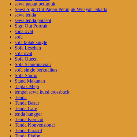
sewa papan petunjuk
Sewa Sign Out Papan Petunjuk Wilayah Jakarta
sewa tenda
sewa tenda parasol
Sign Out Portrait
soda oval
sofa
sofa kotak single
Sofa Lesehan
sofa oval
Sofa Queen
Sofa Scandinavian
sofa single berkualitas
Sofa Studio
Stand Makanan
Taplak Meja
tempat sewa kursi crossback
Tenda
Tenda Bazar
Tenda Cafe
tenda hanggar
Tenda Kerucut
Tenda Konvensional
Tenda Parasol
Tenda Plafon