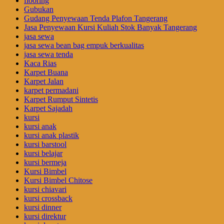
flooring
Gubukan
Gudang Penyewaan Tenda Plafon Tangerang
Jasa Penyewaan Kursi Kuliah Stok Banyak Tangerang
jasa sewa
jasa sewa bean bag empuk berkualitas
jasa sewa tenda
Kaca Rias
Karpet Buana
Karpet Jalan
karpet permadani
Karpet Rumput Sintetis
Karpet Sajadah
kursi
kursi anak
kursi anak plastik
kursi barstool
kursi belajar
kursi bermeja
Kursi Bimbel
Kursi Bimbel Chitose
kursi chiavari
kursi crossback
kursi dinner
kursi direktur