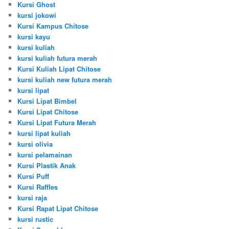
Kursi Ghost
kursi jokowi
Kursi Kampus Chitose
kursi kayu
kursi kuliah
kursi kuliah futura merah
Kursi Kuliah Lipat Chitose
kursi kuliah new futura merah
kursi lipat
Kursi Lipat Bimbel
Kursi Lipat Chitose
Kursi Lipat Futura Merah
kursi lipat kuliah
kursi olivia
kursi pelamainan
Kursi Plastik Anak
Kursi Puff
Kursi Raffles
kursi raja
Kursi Rapat Lipat Chitose
kursi rustic