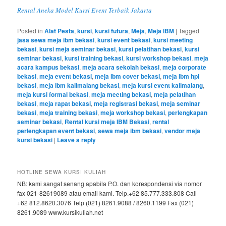
Rental Aneka Model Kursi Event Terbaik Jakarta
Posted in
Alat Pesta
,
kursi
,
kursi futura
,
Meja
,
Meja IBM
|
Tagged
jasa sewa meja ibm bekasi
,
kursi event bekasi
,
kursi meeting
bekasi
,
kursi meja seminar bekasi
,
kursi pelatihan bekasi
,
kursi
seminar bekasi
,
kursi training bekasi
,
kursi workshop bekasi
,
meja
acara kampus bekasi
,
meja acara sekolah bekasi
,
meja corporate
bekasi
,
meja event bekasi
,
meja ibm cover bekasi
,
meja ibm hpl
bekasi
,
meja ibm kalimalang bekasi
,
meja kursi event kalimalang
,
meja kursi formal bekasi
,
meja meeting bekasi
,
meja pelatihan
bekasi
,
meja rapat bekasi
,
meja registrasi bekasi
,
meja seminar
bekasi
,
meja training bekasi
,
meja workshop bekasi
,
perlengkapan
seminar bekasi
,
Rental kursi meja IBM Bekasi
,
rental
perlengkapan event bekasi
,
sewa meja ibm bekasi
,
vendor meja
kursi bekasi
|
Leave a reply
HOTLINE SEWA KURSI KULIAH
NB: kami sangat senang apabila P.O. dan korespondensi via nomor
fax 021-82619089 atau email kami. Telp.+62 85.777.333.808 Call
+62 812.8620.3076 Telp (021) 8261.9088 / 8260.1199 Fax (021)
8261.9089 www.kursikuliah.net