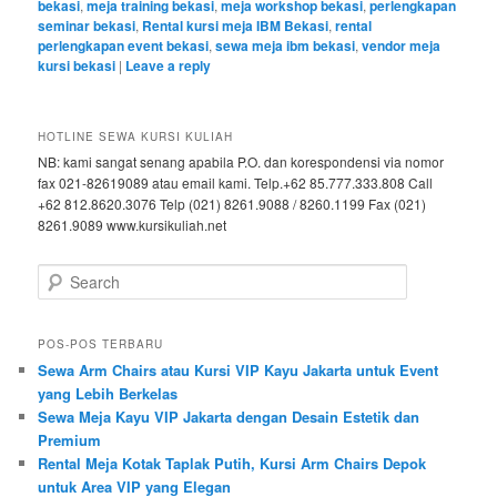
bekasi
,
meja training bekasi
,
meja workshop bekasi
,
perlengkapan
seminar bekasi
,
Rental kursi meja IBM Bekasi
,
rental
perlengkapan event bekasi
,
sewa meja ibm bekasi
,
vendor meja
kursi bekasi
|
Leave a reply
HOTLINE SEWA KURSI KULIAH
NB: kami sangat senang apabila P.O. dan korespondensi via nomor
fax 021-82619089 atau email kami. Telp.+62 85.777.333.808 Call
+62 812.8620.3076 Telp (021) 8261.9088 / 8260.1199 Fax (021)
8261.9089 www.kursikuliah.net
Search
POS-POS TERBARU
Sewa Arm Chairs atau Kursi VIP Kayu Jakarta untuk Event
yang Lebih Berkelas
Sewa Meja Kayu VIP Jakarta dengan Desain Estetik dan
Premium
Rental Meja Kotak Taplak Putih, Kursi Arm Chairs Depok
untuk Area VIP yang Elegan