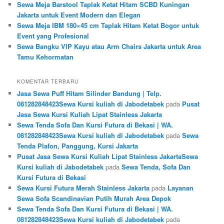
Sewa Meja Barstool Taplak Ketat Hitam SCBD Kuningan
Jakarta untuk Event Modern dan Elegan
Sewa Meja IBM 180×45 cm Taplak Hitam Ketat Bogor untuk
Event yang Profesional
Sewa Bangku VIP Kayu atau Arm Chairs Jakarta untuk Area
Tamu Kehormatan
KOMENTAR TERBARU
Jasa Sewa Puff Hitam Silinder Bandung | Telp.
081282848423Sewa Kursi kuliah di Jabodetabek
pada
Pusat
Jasa Sewa Kursi Kuliah Lipat Stainless Jakarta
Sewa Tenda Sofa Dan Kursi Futura di Bekasi | WA.
081282848423Sewa Kursi kuliah di Jabodetabek
pada
Sewa
Tenda Plafon, Panggung, Kursi Jakarta
Pusat Jasa Sewa Kursi Kuliah Lipat Stainless JakartaSewa
Kursi kuliah di Jabodetabek
pada
Sewa Tenda, Sofa Dan
Kursi Futura di Bekasi
Sewa Kursi Futura Merah Stainless Jakarta
pada
Layanan
Sewa Sofa Scandinavian Putih Murah Area Depok
Sewa Tenda Sofa Dan Kursi Futura di Bekasi | WA.
081282848423Sewa Kursi kuliah di Jabodetabek
pada