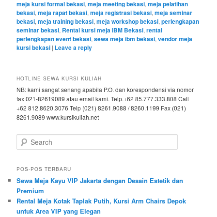
meja kursi formal bekasi
,
meja meeting bekasi
,
meja pelatihan
bekasi
,
meja rapat bekasi
,
meja registrasi bekasi
,
meja seminar
bekasi
,
meja training bekasi
,
meja workshop bekasi
,
perlengkapan
seminar bekasi
,
Rental kursi meja IBM Bekasi
,
rental
perlengkapan event bekasi
,
sewa meja ibm bekasi
,
vendor meja
kursi bekasi
|
Leave a reply
HOTLINE SEWA KURSI KULIAH
NB: kami sangat senang apabila P.O. dan korespondensi via nomor
fax 021-82619089 atau email kami. Telp.+62 85.777.333.808 Call
+62 812.8620.3076 Telp (021) 8261.9088 / 8260.1199 Fax (021)
8261.9089 www.kursikuliah.net
Search
POS-POS TERBARU
Sewa Meja Kayu VIP Jakarta dengan Desain Estetik dan
Premium
Rental Meja Kotak Taplak Putih, Kursi Arm Chairs Depok
untuk Area VIP yang Elegan