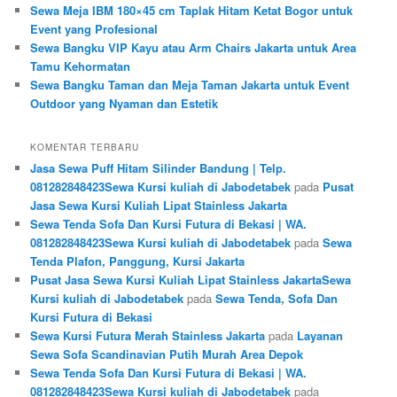
Sewa Meja IBM 180×45 cm Taplak Hitam Ketat Bogor untuk
Event yang Profesional
Sewa Bangku VIP Kayu atau Arm Chairs Jakarta untuk Area
Tamu Kehormatan
Sewa Bangku Taman dan Meja Taman Jakarta untuk Event
Outdoor yang Nyaman dan Estetik
KOMENTAR TERBARU
Jasa Sewa Puff Hitam Silinder Bandung | Telp.
081282848423Sewa Kursi kuliah di Jabodetabek
pada
Pusat
Jasa Sewa Kursi Kuliah Lipat Stainless Jakarta
Sewa Tenda Sofa Dan Kursi Futura di Bekasi | WA.
081282848423Sewa Kursi kuliah di Jabodetabek
pada
Sewa
Tenda Plafon, Panggung, Kursi Jakarta
Pusat Jasa Sewa Kursi Kuliah Lipat Stainless JakartaSewa
Kursi kuliah di Jabodetabek
pada
Sewa Tenda, Sofa Dan
Kursi Futura di Bekasi
Sewa Kursi Futura Merah Stainless Jakarta
pada
Layanan
Sewa Sofa Scandinavian Putih Murah Area Depok
Sewa Tenda Sofa Dan Kursi Futura di Bekasi | WA.
081282848423Sewa Kursi kuliah di Jabodetabek
pada