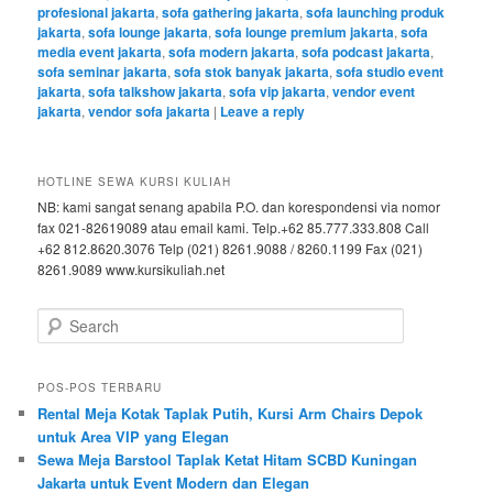
profesional jakarta
,
sofa gathering jakarta
,
sofa launching produk
jakarta
,
sofa lounge jakarta
,
sofa lounge premium jakarta
,
sofa
media event jakarta
,
sofa modern jakarta
,
sofa podcast jakarta
,
sofa seminar jakarta
,
sofa stok banyak jakarta
,
sofa studio event
jakarta
,
sofa talkshow jakarta
,
sofa vip jakarta
,
vendor event
jakarta
,
vendor sofa jakarta
|
Leave a reply
HOTLINE SEWA KURSI KULIAH
NB: kami sangat senang apabila P.O. dan korespondensi via nomor
fax 021-82619089 atau email kami. Telp.+62 85.777.333.808 Call
+62 812.8620.3076 Telp (021) 8261.9088 / 8260.1199 Fax (021)
8261.9089 www.kursikuliah.net
Search
POS-POS TERBARU
Rental Meja Kotak Taplak Putih, Kursi Arm Chairs Depok
untuk Area VIP yang Elegan
Sewa Meja Barstool Taplak Ketat Hitam SCBD Kuningan
Jakarta untuk Event Modern dan Elegan