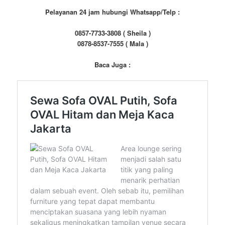
Pelayanan 24 jam hubungi Whatsapp/Telp :
0857-7733-3808 ( Sheila )
0878-8537-7555 ( Mala )
Baca Juga :