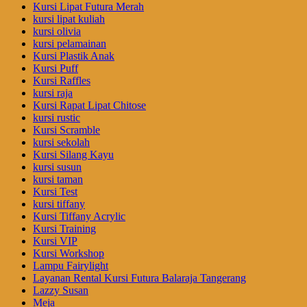
Kursi Lipat Futura Merah
kursi lipat kuliah
kursi olivia
kursi pelamainan
Kursi Plastik Anak
Kursi Puff
Kursi Raffles
kursi raja
Kursi Rapat Lipat Chitose
kursi rustic
Kursi Scramble
kursi sekolah
Kursi Silang Kayu
kursi susun
kursi taman
Kursi Test
kursi tiffany
Kursi Tiffany Acrylic
Kursi Training
Kursi VIP
Kursi Workshop
Lampu Fairylight
Layanan Rental Kursi Futura Balaraja Tangerang
Lazzy Susan
Meja