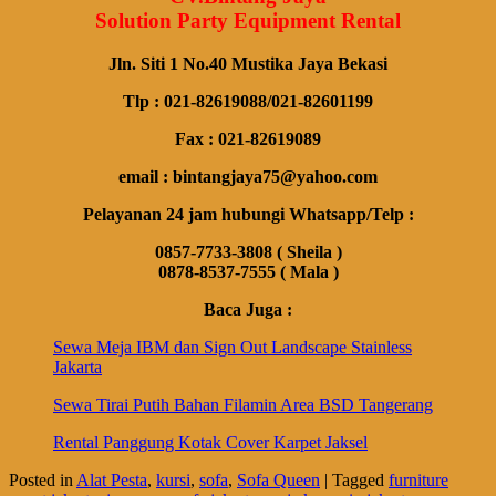
Solution Party Equipment Rental
Jln. Siti 1 No.40 Mustika Jaya Bekasi
Tlp : 021-82619088/021-82601199
Fax : 021-82619089
email : bintangjaya75@yahoo.com
Pelayanan 24 jam hubungi Whatsapp/Telp :
0857-7733-3808 ( Sheila )
0878-8537-7555 ( Mala )
Baca Juga :
Sewa Meja IBM dan Sign Out Landscape Stainless
Jakarta
Sewa Tirai Putih Bahan Filamin Area BSD Tangerang
Rental Panggung Kotak Cover Karpet Jaksel
Posted in
Alat Pesta
,
kursi
,
sofa
,
Sofa Queen
|
Tagged
furniture