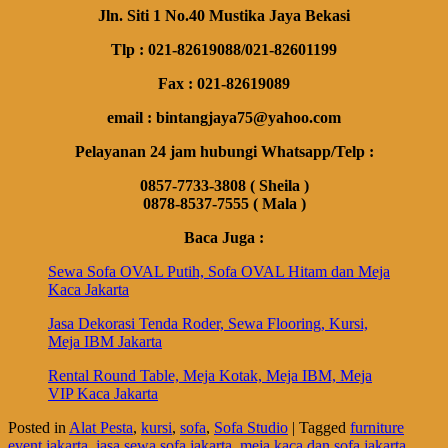
Jln. Siti 1 No.40 Mustika Jaya Bekasi
Tlp : 021-82619088/021-82601199
Fax : 021-82619089
email : bintangjaya75@yahoo.com
Pelayanan 24 jam hubungi Whatsapp/Telp :
0857-7733-3808 ( Sheila )
0878-8537-7555 ( Mala )
Baca Juga :
Sewa Sofa OVAL Putih, Sofa OVAL Hitam dan Meja
Kaca Jakarta
Jasa Dekorasi Tenda Roder, Sewa Flooring, Kursi,
Meja IBM Jakarta
Rental Round Table, Meja Kotak, Meja IBM, Meja
VIP Kaca Jakarta
Posted in
Alat Pesta
,
kursi
,
sofa
,
Sofa Studio
|
Tagged
furniture
event jakarta
,
jasa sewa sofa jakarta
,
meja kaca dan sofa jakarta
,