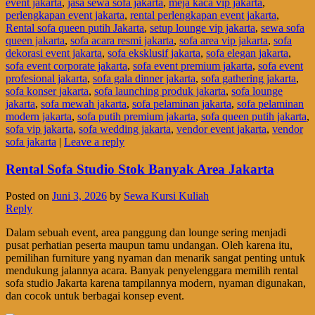
event jakarta
,
jasa sewa sofa jakarta
,
meja kaca vip jakarta
,
perlengkapan event jakarta
,
rental perlengkapan event jakarta
,
Rental sofa queen putih Jakarta
,
setup lounge vip jakarta
,
sewa sofa
queen jakarta
,
sofa acara resmi jakarta
,
sofa area vip jakarta
,
sofa
dekorasi event jakarta
,
sofa eksklusif jakarta
,
sofa elegan jakarta
,
sofa event corporate jakarta
,
sofa event premium jakarta
,
sofa event
profesional jakarta
,
sofa gala dinner jakarta
,
sofa gathering jakarta
,
sofa konser jakarta
,
sofa launching produk jakarta
,
sofa lounge
jakarta
,
sofa mewah jakarta
,
sofa pelaminan jakarta
,
sofa pelaminan
modern jakarta
,
sofa putih premium jakarta
,
sofa queen putih jakarta
,
sofa vip jakarta
,
sofa wedding jakarta
,
vendor event jakarta
,
vendor
sofa jakarta
|
Leave a reply
Rental Sofa Studio Stok Banyak Area Jakarta
Posted on
Juni 3, 2026
by
Sewa Kursi Kuliah
Reply
Dalam sebuah event, area panggung dan lounge sering menjadi
pusat perhatian peserta maupun tamu undangan. Oleh karena itu,
pemilihan furniture yang nyaman dan menarik sangat penting untuk
mendukung jalannya acara. Banyak penyelenggara memilih rental
sofa studio Jakarta karena tampilannya modern, nyaman digunakan,
dan cocok untuk berbagai konsep event.