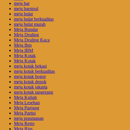
meja bar
meja barstool
meja bulat
meja bulat berkualitas
meja bulat murah
Meja Bundar
Meja Dealing
Meja Dealing Kaca
Meja Ibm
Meja IBM
Meja Kotak
Meja Kotak
meja kotak bekasi
meja kotak berkualitas
meja kotak bogor
meja kotak depok
meja kotak jakarta
meja kotak tangerang
Meja Kuliah
Meja Lesehan
Meja Panjang
Meja Partisi
meja prasmanan
Meja Retro
Meja Rias