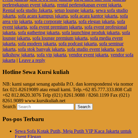
perlengkapan event jakarta
,
rental perlengkapan event jakarta
,
Rental sofa studio Jakarta
,
setup lounge jakarta
,
sewa sofa studio
jakarta
,
sofa acara kampus jakarta
,
sofa acara kantor jakarta
,
sofa
area vip jakarta
,
sofa corporate jakarta
,
sofa elegan jakarta
,
sofa
event jakarta
,
sofa event premium jakarta
,
sofa event profesional
jakarta
,
sofa gathering jakarta
,
sofa launching produk jakarta
,
sofa
lounge jakarta
,
sofa lounge premium jakarta
,
sofa media event
jakarta
,
sofa modern jakarta
,
sofa podcast jakarta
,
sofa seminar
jakarta
,
sofa stok banyak jakarta
,
sofa studio event jakarta
,
sofa
talkshow jakarta
,
sofa vip jakarta
,
vendor event jakarta
,
vendor sofa
jakarta
|
Leave a reply
Hotline Sewa Kursi kuliah
NB: kami sangat senang apabila P.O. dan korespondensi via nomor
fax 021-82619089 atau email kami. Telp.+62 85.777.333.808 Call
+62 812.8620.3076 Telp (021) 8261.9088 / 8260.1199 Fax (021)
8261.9089 www.kursikuliah.net
Search
Pos-pos Terbaru
Sewa Sofa Kotak Putih, Meja Putih VIP Kaca Jakarta untuk
Event Elegan