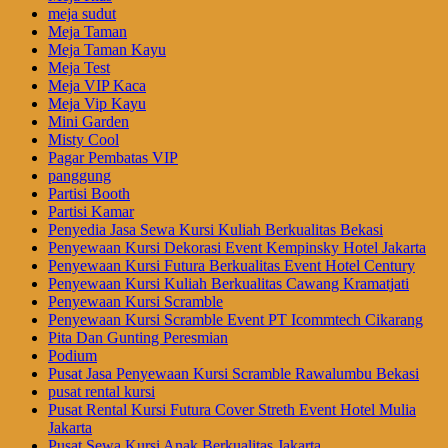
meja sudut
Meja Taman
Meja Taman Kayu
Meja Test
Meja VIP Kaca
Meja Vip Kayu
Mini Garden
Misty Cool
Pagar Pembatas VIP
panggung
Partisi Booth
Partisi Kamar
Penyedia Jasa Sewa Kursi Kuliah Berkualitas Bekasi
Penyewaan Kursi Dekorasi Event Kempinsky Hotel Jakarta
Penyewaan Kursi Futura Berkualitas Event Hotel Century
Penyewaan Kursi Kuliah Berkualitas Cawang Kramatjati
Penyewaan Kursi Scramble
Penyewaan Kursi Scramble Event PT Icommtech Cikarang
Pita Dan Gunting Peresmian
Podium
Pusat Jasa Penyewaan Kursi Scramble Rawalumbu Bekasi
pusat rental kursi
Pusat Rental Kursi Futura Cover Streth Event Hotel Mulia
Jakarta
Pusat Sewa Kursi Anak Berkualitas Jakarta