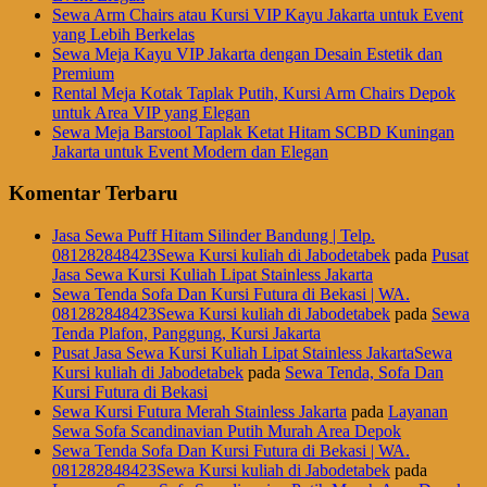
Sewa Arm Chairs atau Kursi VIP Kayu Jakarta untuk Event
yang Lebih Berkelas
Sewa Meja Kayu VIP Jakarta dengan Desain Estetik dan
Premium
Rental Meja Kotak Taplak Putih, Kursi Arm Chairs Depok
untuk Area VIP yang Elegan
Sewa Meja Barstool Taplak Ketat Hitam SCBD Kuningan
Jakarta untuk Event Modern dan Elegan
Komentar Terbaru
Jasa Sewa Puff Hitam Silinder Bandung | Telp.
081282848423Sewa Kursi kuliah di Jabodetabek
pada
Pusat
Jasa Sewa Kursi Kuliah Lipat Stainless Jakarta
Sewa Tenda Sofa Dan Kursi Futura di Bekasi | WA.
081282848423Sewa Kursi kuliah di Jabodetabek
pada
Sewa
Tenda Plafon, Panggung, Kursi Jakarta
Pusat Jasa Sewa Kursi Kuliah Lipat Stainless JakartaSewa
Kursi kuliah di Jabodetabek
pada
Sewa Tenda, Sofa Dan
Kursi Futura di Bekasi
Sewa Kursi Futura Merah Stainless Jakarta
pada
Layanan
Sewa Sofa Scandinavian Putih Murah Area Depok
Sewa Tenda Sofa Dan Kursi Futura di Bekasi | WA.
081282848423Sewa Kursi kuliah di Jabodetabek
pada