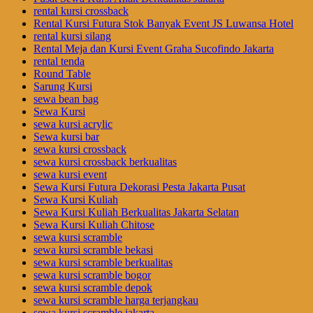
rental kursi crossback
Rental Kursi Futura Stok Banyak Event JS Luwansa Hotel
rental kursi silang
Rental Meja dan Kursi Event Graha Sucofindo Jakarta
rental tenda
Round Table
Sarung Kursi
sewa bean bag
Sewa Kursi
sewa kursi acrylic
Sewa kursi bar
sewa kursi crossback
sewa kursi crossback berkualitas
sewa kursi event
Sewa Kursi Futura Dekorasi Pesta Jakarta Pusat
Sewa Kursi Kuliah
Sewa Kursi Kuliah Berkualitas Jakarta Selatan
Sewa Kursi Kuliah Chitose
sewa kursi scramble
sewa kursi scramble bekasi
sewa kursi scramble berkualitas
sewa kursi scramble bogor
sewa kursi scramble depok
sewa kursi scramble harga terjangkau
sewa kursi scramble jakarta