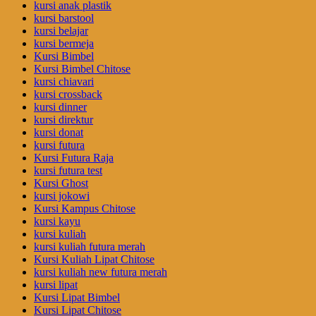
kursi anak plastik
kursi barstool
kursi belajar
kursi bermeja
Kursi Bimbel
Kursi Bimbel Chitose
kursi chiavari
kursi crossback
kursi dinner
kursi direktur
kursi donat
kursi futura
Kursi Futura Raja
kursi futura test
Kursi Ghost
kursi jokowi
Kursi Kampus Chitose
kursi kayu
kursi kuliah
kursi kuliah futura merah
Kursi Kuliah Lipat Chitose
kursi kuliah new futura merah
kursi lipat
Kursi Lipat Bimbel
Kursi Lipat Chitose