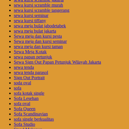
sewa kursi scramble murah
sewa kursi scramble tangerang
sewa kursi seminar
sewa kursi tiffany
sewa meja bulat jabodetabek
sewa meja bulat jakarta
Sewa meja dan kursi pesta
Sewa meja dan kursi seminar
sewa meja dan kursi taman
Sewa Meja Kotak
sewa papan petunjuk
Sewa Sign Out Papan Petunjuk Wilayah Jakarta
sewa tenda
sewa tenda parasol
Sign Out Portrait
soda oval
sofa
sofa kotak single
Sofa Lesehan
sofa oval
Sofa Queen
Sofa Scandinavian
sofa single berkualitas
Sofa Studio