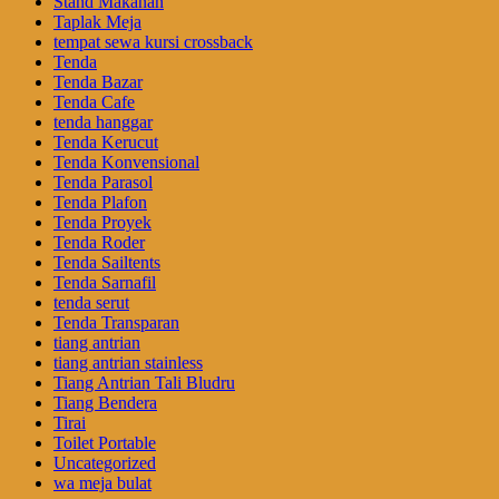
Stand Makanan
Taplak Meja
tempat sewa kursi crossback
Tenda
Tenda Bazar
Tenda Cafe
tenda hanggar
Tenda Kerucut
Tenda Konvensional
Tenda Parasol
Tenda Plafon
Tenda Proyek
Tenda Roder
Tenda Sailtents
Tenda Sarnafil
tenda serut
Tenda Transparan
tiang antrian
tiang antrian stainless
Tiang Antrian Tali Bludru
Tiang Bendera
Tirai
Toilet Portable
Uncategorized
wa meja bulat