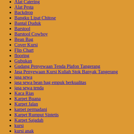
Alat Catering
Alat Pesta
Backdrop
Bangku Lipat Chitose
Bantal Duduk
Barstool
Barstool Cowboy
Bean Bag
Cover Kursi
Flip Chart
flooring
Gubukan
Gudang Penyewaan Tenda Plafon Tangerang
Jasa Penyewaan Kursi Kuliah Stok Banyak Tangerang
jasa sewa
jasa sewa bean bag empuk berkualitas
jasa sewa tenda
Kaca Rias
Karpet Buana
Karpet Jalan
karpet permadani
Karpet Rumput Sintetis
Karpet Sajadah
kursi
kursi anak