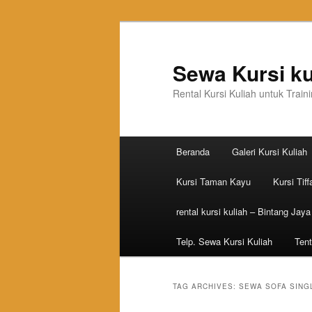
Sewa Kursi ku
Rental Kursi Kuliah untuk Trai
Main menu
Beranda
Galeri Kursi Kuliah
Skip to primary content
Skip to secondary content
Kursi Taman Kayu
Kursi Tiff
rental kursi kuliah – Bintang Jaya
Telp. Sewa Kursi Kuliah
Tent
TAG ARCHIVES:
SEWA SOFA SING