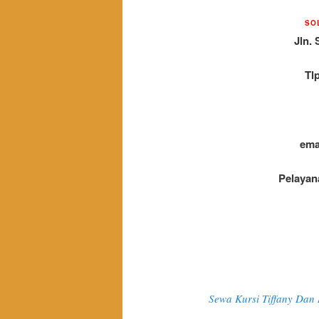
SO
Jln. 
Tl
ema
Pelayan
Sewa Kursi Tiffany Dan