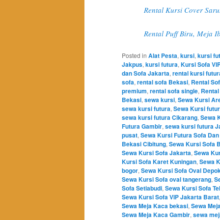
Rental Kursi Cover Saru
Rental Puff Biru, Meja 
Posted in
Alat Pesta
,
kursi
,
kursi fu
Jakpus
,
kursi futura
,
Kursi Sofa VI
dan Sofa Jakarta
,
rental kursi futur
sofa
,
rental sofa Bekasi
,
Rental Sof
premium
,
rental sofa single
,
Rental 
Bekasi
,
sewa kursi
,
Sewa Kursi Ar
sewa kursi futura
,
Sewa Kursi futu
sewa kursi futura Cikarang
,
Sewa K
Futura Gambir
,
sewa kursi futura J
pusat
,
Sewa Kursi Futura Sofa Dan
Bekasi Cibitung
,
Sewa Kursi Sofa 
Sewa Kursi Sofa Jakarta
,
Sewa Kur
Kursi Sofa Karet Kuningan
,
Sewa K
bogor
,
Sewa Kursi Sofa Oval Depo
Sewa Kursi Sofa oval tangerang
,
S
Sofa Setiabudi
,
Sewa Kursi Sofa Te
Sewa Kursi Sofa VIP Jakarta Barat
Sewa Meja Kaca bekasi
,
Sewa Meja
Sewa Meja Kaca Gambir
,
sewa mej