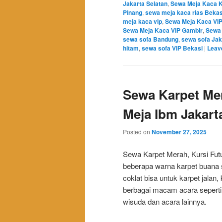
Jakarta Selatan
,
Sewa Meja Kaca 
Pinang
,
sewa meja kaca rias Bekas
meja kaca vip
,
Sewa Meja Kaca VIP
Sewa Meja Kaca VIP Gambir
,
Sewa 
sewa sofa Bandung
,
sewa sofa Jak
hitam
,
sewa sofa VIP Bekasi
|
Leave
Sewa Karpet Mer
Meja Ibm Jakart
Posted on
November 27, 2025
Sewa Karpet Merah, Kursi Fut
beberapa warna karpet buana se
coklat bisa untuk karpet jala
berbagai macam acara seperti a
wisuda dan acara lainnya.