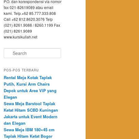
P.O. dan korespondensi via nomor
fax 021-82619089 atau email
kami. Telp.+62 85.777.333.808
Call +62 812.8620.3076 Telp
(021) 8261.9088 / 8260.1199 Fax
(021) 8261.9089
www.kursikuliah.net
Search
POS-POS TERBARU
Rental Meja Kotak Taplak
Putih, Kursi Arm Chairs
Depok untuk Area VIP yang
Elegan
Sewa Meja Barstool Taplak
Ketat Hitam SCBD Kuningan
Jakarta untuk Event Modern
dan Elegan
Sewa Meja IBM 180×45 cm
Taplak Hitam Ketat Bogor