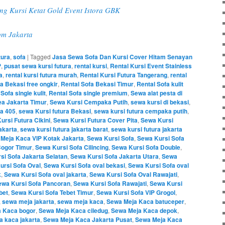
ng Kursi Ketat Gold Event Istora GBK
Ibm Jakarta
tura
,
sofa
|
Tagged
Jasa Sewa Sofa Dan Kursi Cover Hitam Senayan
P
,
pusat sewa kursi futura
,
rental kursi
,
Rental Kursi Event Stainless
a
,
rental kursi futura murah
,
Rental Kursi Futura Tangerang
,
rental
a Bekasi free ongkir
,
Rental Sofa Bekasi Timur
,
Rental Sofa kulit
Sofa single kulit
,
Rental Sofa single premium
,
Sewa alat pesta di
ea Jakarta Timur
,
Sewa Kursi Cempaka Putih
,
sewa kursi di bekasi
,
ra 405
,
sewa Kursi futura Bekasi
,
sewa kursi futura cempaka putih
,
ursi Futura Cikini
,
Sewa Kursi Futura Cover Pita
,
Sewa Kursi
akarta
,
sewa kursi futura jakarta barat
,
sewa kursi futura jakarta
 Meja Kaca VIP Kotak Jakarta
,
Sewa Kursi Sofa
,
Sewa Kursi Sofa
Bogor Timur
,
Sewa Kursi Sofa Cilincing
,
Sewa Kursi Sofa Double
,
si Sofa Jakarta Selatan
,
Sewa Kursi Sofa Jakarta Utara
,
Sewa
ursi Sofa Oval
,
Sewa Kursi Sofa oval bekasi
,
Sewa Kursi Sofa oval
k
,
Sewa Kursi Sofa oval jakarta
,
Sewa Kursi Sofa Oval Rawajati
,
ewa Kursi Sofa Pancoran
,
Sewa Kursi Sofa Rawajati
,
Sewa Kursi
bet
,
Sewa Kursi Sofa Tebet Timur
,
Sewa Kursi Sofa VIP Grogol
,
,
sewa meja jakarta
,
sewa meja kaca
,
Sewa Meja Kaca batuceper
,
 Kaca bogor
,
Sewa Meja Kaca ciledug
,
Sewa Meja Kaca depok
,
a kaca jakarta
,
Sewa Meja Kaca Jakarta Pusat
,
Sewa Meja Kaca