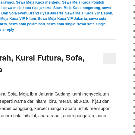
Karawaci
,
Sewa Meja Kaca menteng
,
Sewa Meja Kaca Pondok
i
,
sewa meja kaca rias jakarta
,
Sewa Meja Kaca tangerang
,
sewa
 Dan Sofa event Grand Hyatt Jakarta
,
Sewa Meja Kaca VIP Depok
,
Meja Kaca VIP Hitam
,
Sewa Meja Kaca VIP Jakarta
,
sewa sofa
,
arta
,
sewa sofa pelaminan
,
sewa sofa single
,
sewa sofa single
 a reply
ah, Kursi Futura, Sofa,
a
ura, Sofa, Meja Ibm Jakarta Gudang kami menyediakan
perti warna dari hitam, biru, merah, abu-abu, hijau dan
n, karpet panggung, karpet ruangan acara untuk mensuport
cara halal bihalal, acara rapat, acara pengajian, acara