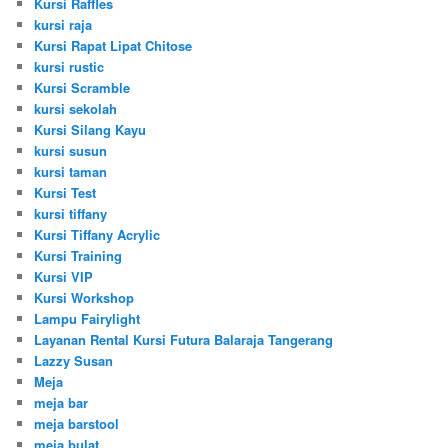
Kursi Raffles
kursi raja
Kursi Rapat Lipat Chitose
kursi rustic
Kursi Scramble
kursi sekolah
Kursi Silang Kayu
kursi susun
kursi taman
Kursi Test
kursi tiffany
Kursi Tiffany Acrylic
Kursi Training
Kursi VIP
Kursi Workshop
Lampu Fairylight
Layanan Rental Kursi Futura Balaraja Tangerang
Lazzy Susan
Meja
meja bar
meja barstool
meja bulat