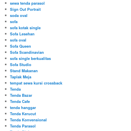
sewa tenda parasol
Sign Out Portrait
soda oval
sofa
sofa kotak single
Sofa Lesehan
sofa oval
Sofa Queen
Sofa Scandinavian
sofa single berkualitas
Sofa Studio
Stand Makanan
Taplak Meja
tempat sewa kursi crossback
Tenda
Tenda Bazar
Tenda Cafe
tenda hanggar
Tenda Kerucut
Tenda Konvensional
Tenda Parasol