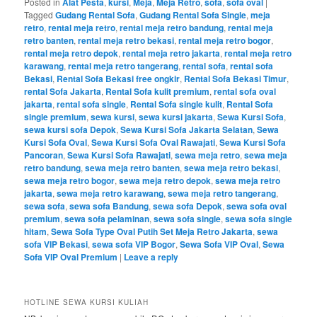
Posted in
Alat Pesta
,
kursi
,
Meja
,
Meja Retro
,
sofa
,
sofa oval
|
Tagged
Gudang Rental Sofa
,
Gudang Rental Sofa Single
,
meja
retro
,
rental meja retro
,
rental meja retro bandung
,
rental meja
retro banten
,
rental meja retro bekasi
,
rental meja retro bogor
,
rental meja retro depok
,
rental meja retro jakarta
,
rental meja retro
karawang
,
rental meja retro tangerang
,
rental sofa
,
rental sofa
Bekasi
,
Rental Sofa Bekasi free ongkir
,
Rental Sofa Bekasi Timur
,
rental Sofa Jakarta
,
Rental Sofa kulit premium
,
rental sofa oval
jakarta
,
rental sofa single
,
Rental Sofa single kulit
,
Rental Sofa
single premium
,
sewa kursi
,
sewa kursi jakarta
,
Sewa Kursi Sofa
,
sewa kursi sofa Depok
,
Sewa Kursi Sofa Jakarta Selatan
,
Sewa
Kursi Sofa Oval
,
Sewa Kursi Sofa Oval Rawajati
,
Sewa Kursi Sofa
Pancoran
,
Sewa Kursi Sofa Rawajati
,
sewa meja retro
,
sewa meja
retro bandung
,
sewa meja retro banten
,
sewa meja retro bekasi
,
sewa meja retro bogor
,
sewa meja retro depok
,
sewa meja retro
jakarta
,
sewa meja retro karawang
,
sewa meja retro tangerang
,
sewa sofa
,
sewa sofa Bandung
,
sewa sofa Depok
,
sewa sofa oval
premium
,
sewa sofa pelaminan
,
sewa sofa single
,
sewa sofa single
hitam
,
Sewa Sofa Type Oval Putih Set Meja Retro Jakarta
,
sewa
sofa VIP Bekasi
,
sewa sofa VIP Bogor
,
Sewa Sofa VIP Oval
,
Sewa
Sofa VIP Oval Premium
|
Leave a reply
HOTLINE SEWA KURSI KULIAH