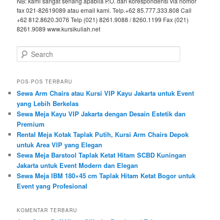
NB: kami sangat senang apabila P.O. dan korespondensi via nomor
fax 021-82619089 atau email kami. Telp.+62 85.777.333.808 Call
+62 812.8620.3076 Telp (021) 8261.9088 / 8260.1199 Fax (021)
8261.9089 www.kursikuliah.net
Search
POS-POS TERBARU
Sewa Arm Chairs atau Kursi VIP Kayu Jakarta untuk Event
yang Lebih Berkelas
Sewa Meja Kayu VIP Jakarta dengan Desain Estetik dan
Premium
Rental Meja Kotak Taplak Putih, Kursi Arm Chairs Depok
untuk Area VIP yang Elegan
Sewa Meja Barstool Taplak Ketat Hitam SCBD Kuningan
Jakarta untuk Event Modern dan Elegan
Sewa Meja IBM 180×45 cm Taplak Hitam Ketat Bogor untuk
Event yang Profesional
KOMENTAR TERBARU